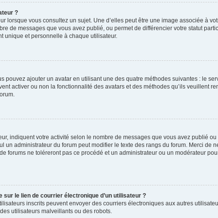
ateur ?
ur lorsque vous consultez un sujet. Une d’elles peut être une image associée à vo
mbre de messages que vous avez publié, ou permet de différencier votre statut parti
 unique et personnelle à chaque utilisateur.
ous pouvez ajouter un avatar en utilisant une des quatre méthodes suivantes : le serv
ent activer ou non la fonctionnalité des avatars et des méthodes qu’ils veuillent ren
forum.
ur, indiquent votre activité selon le nombre de messages que vous avez publié ou id
eul un administrateur du forum peut modifier le texte des rangs du forum. Merci de 
de forums ne toléreront pas ce procédé et un administrateur ou un modérateur pou
ur le lien de courrier électronique d’un utilisateur ?
s utilisateurs inscrits peuvent envoyer des courriers électroniques aux autres utili
es utilisateurs malveillants ou des robots.