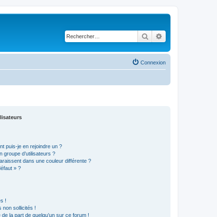
Rechercher
Recherche avancé
Connexion
lisateurs
t puis-je en rejoindre un ?
 groupe d’utilisateurs ?
araissent dans une couleur différente ?
défaut » ?
s !
non sollicités !
e de la part de quelqu’un sur ce forum !