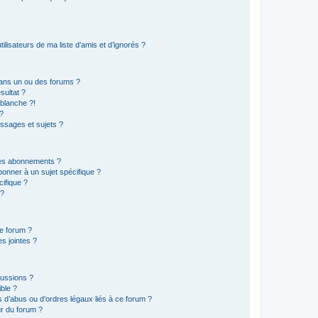
lisateurs de ma liste d’amis et d’ignorés ?
ans un ou des forums ?
sultat ?
blanche ?!
?
ssages et sujets ?
t les abonnements ?
onner à un sujet spécifique ?
ifique ?
 ?
ce forum ?
s jointes ?
cussions ?
ible ?
 d’abus ou d’ordres légaux liés à ce forum ?
r du forum ?