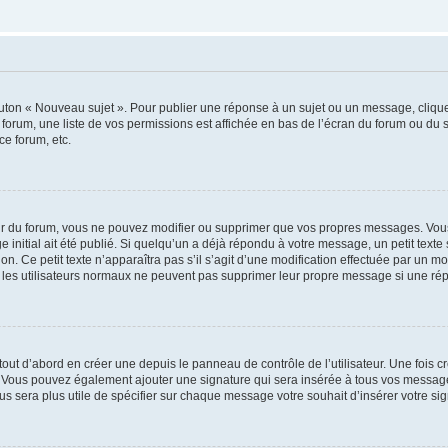
outon « Nouveau sujet ». Pour publier une réponse à un sujet ou un message, cliqu
 forum, une liste de vos permissions est affichée en bas de l’écran du forum ou du
ce forum, etc.
r du forum, vous ne pouvez modifier ou supprimer que vos propres messages. Vou
 initial ait été publié. Si quelqu’un a déjà répondu à votre message, un petit text
ion. Ce petit texte n’apparaîtra pas s’il s’agit d’une modification effectuée par un 
ue les utilisateurs normaux ne peuvent pas supprimer leur propre message si une ré
ut d’abord en créer une depuis le panneau de contrôle de l’utilisateur. Une fois c
ure. Vous pouvez également ajouter une signature qui sera insérée à tous vos mess
 vous sera plus utile de spécifier sur chaque message votre souhait d’insérer votre si