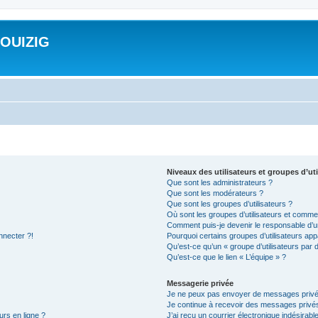
ROUIZIG
Niveaux des utilisateurs et groupes d’uti
Que sont les administrateurs ?
Que sont les modérateurs ?
Que sont les groupes d’utilisateurs ?
Où sont les groupes d’utilisateurs et commen
Comment puis-je devenir le responsable d’un
nnecter ?!
Pourquoi certains groupes d’utilisateurs app
Qu’est-ce qu’un « groupe d’utilisateurs par 
Qu’est-ce que le lien « L’équipe » ?
Messagerie privée
Je ne peux pas envoyer de messages privé
Je continue à recevoir des messages privés 
urs en ligne ?
J’ai reçu un courrier électronique indésirabl