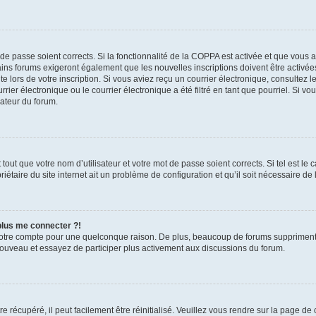
t de passe soient corrects. Si la fonctionnalité de la COPPA est activée et que vous 
ains forums exigeront également que les nouvelles inscriptions doivent être activée
te lors de votre inscription. Si vous aviez reçu un courrier électronique, consultez l
r électronique ou le courrier électronique a été filtré en tant que pourriel. Si vo
rateur du forum.
out que votre nom d’utilisateur et votre mot de passe soient corrects. Si tel est le
iétaire du site internet ait un problème de configuration et qu’il soit nécessaire de l
 plus me connecter ?!
votre compte pour une quelconque raison. De plus, beaucoup de forums suppriment pér
 nouveau et essayez de participer plus activement aux discussions du forum.
 récupéré, il peut facilement être réinitialisé. Veuillez vous rendre sur la page de