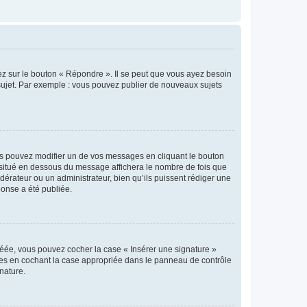
ez sur le bouton « Répondre ». Il se peut que vous ayez besoin
 sujet. Par exemple : vous pouvez publier de nouveaux sujets
s pouvez modifier un de vos messages en cliquant le bouton
e situé en dessous du message affichera le nombre de fois que
modérateur ou un administrateur, bien qu’ils puissent rédiger une
ponse a été publiée.
réée, vous pouvez cocher la case « Insérer une signature »
ages en cochant la case appropriée dans le panneau de contrôle
gnature.