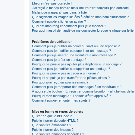
L’heure n’est pas correcte !
J’ai réglé le fuseau horaire mais l’heure n’est toujours pas correcte !
Ma langue n’apparaît pas dans la liste !
Que signifient les images situées à côté de mon nom d’utilisateur ?
Comment puis-je afficher un avatar ?
Quel est mon rang et comment puis-je le modifier ?
Pourquoi m’est-il demandé de me connecter lorsque je clique sur le lien 
Problèmes de publication
Comment puis-je publier un nouveau sujet ou une réponse ?
Comment puis-je modifier ou supprimer un message ?
Comment puis-je insérer une signature à mon message ?
Comment puis-je créer un sondage ?
Pourquoi ne puis-je pas ajouter plus d’options à un sondage ?
Comment puis-je modifier ou supprimer un sondage ?
Pourquoi ne puis-je pas accéder à un forum ?
Pourquoi ne puis-je pas transférer de pièces jointes ?
Pourquoi ai-je reçu un avertissement ?
Comment puis-je rapporter des messages à un modérateur ?
À quoi sert le bouton « Enregistrer comme brouillon » affiché lors de la 
Pourquoi mon message a-t-il besoin d’être approuvé ?
Comment puis-je remonter mes sujets ?
Mise en forme et types de sujets
Qu’est-ce que le BBCode ?
Puis-je insérer du code HTML ?
Que sont les émoticônes ?
Puis-je insérer des images ?
Que sont les annonces générales ?