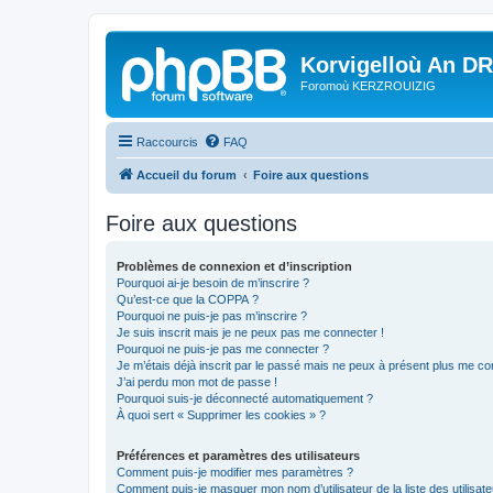
Korvigelloù An D
Foromoù KERZROUIZIG
Raccourcis
FAQ
Accueil du forum
Foire aux questions
Foire aux questions
Problèmes de connexion et d’inscription
Pourquoi ai-je besoin de m’inscrire ?
Qu’est-ce que la COPPA ?
Pourquoi ne puis-je pas m’inscrire ?
Je suis inscrit mais je ne peux pas me connecter !
Pourquoi ne puis-je pas me connecter ?
Je m’étais déjà inscrit par le passé mais ne peux à présent plus me co
J’ai perdu mon mot de passe !
Pourquoi suis-je déconnecté automatiquement ?
À quoi sert « Supprimer les cookies » ?
Préférences et paramètres des utilisateurs
Comment puis-je modifier mes paramètres ?
Comment puis-je masquer mon nom d’utilisateur de la liste des utilisate