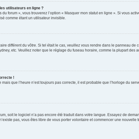
s utilisateurs en ligne ?
s du forum », vous trouverez l’option « Masquer mon statut en ligne ». Si vous activ
é comme étant un utilisateur invisible.
aire différent du vôtre. Si tel était le cas, veuillez vous rendre dans le panneau de co
ey, etc. Veuillez noter que le réglage du fuseau horaire, comme la plupart des autr
orrecte !
 mais que l’heure n’est toujours pas correcte, il est probable que l’horloge du serve
orum, soit le logiciel n’a pas encore été traduit dans votre langue. Essayez de deman
 n’existe pas, vous êtes libre de vous porter volontaire et commencer une nouvelle t