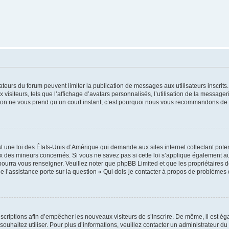
trateurs du forum peuvent limiter la publication de messages aux utilisateurs inscri
visiteurs, tels que l’affichage d’avatars personnalisés, l’utilisation de la messager
ription ne vous prend qu’un court instant, c’est pourquoi nous vous recommandons de l
t une loi des États-Unis d’Amérique qui demande aux sites internet collectant pot
 des mineurs concernés. Si vous ne savez pas si cette loi s’applique également au
 pourra vous renseigner. Veuillez noter que phpBB Limited et que les propriétaires
ue l’assistance porte sur la question « Qui dois-je contacter à propos de problèmes 
inscriptions afin d’empêcher les nouveaux visiteurs de s’inscrire. De même, il est é
s souhaitez utiliser. Pour plus d’informations, veuillez contacter un administrateur du