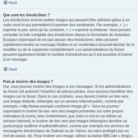
Haut
Que sont les émoticônes ?
Les émoticônes sont de petites images qui peuvent être utilisées grâce à un
code court et qui permettent d’exprimer des sentiments. Par exemple, « :) »
exprime la joie, alors qu’au contraire, « :( » exprime la tristesse. Vous pouvez
consulter la liste complète des émoticônes depuis le formulaire de rédaction.
Essayez cependant de ne pas abuser des émoticônes, elles peuvent
rapidement rendre un message illisible et un modérateur pourrait décider de le
modifier ou de le supprimer complètement. Les administrateurs du forum
peuvent également limiter le nombre d’émoticônes qu’il est possible d’insérer
à un message.
Haut
Puis-je insérer des images ?
Oui, vous pouvez insérer des images à vos messages. Si les administrateurs
du forum ont autorisé l’insertion de pièces jointes, vous pourrez transférer des
images sur le forum. Dans le cas contraire, vous devrez insérer un lien vers
une image distante, hébergée sur un serveur internet public, comme par
exemple « http://www.exemple.com/mon-image.gif ». Vous ne pourrez
cependant ni insérer de lien vers des images présentes sur votre propre
ordinateur (à moins, bien évidemment, que celui-ci soit en lui-même un
serveur internet), ni insérer de lien vers des images hébergées derrière un
quelconque système d’authentification, comme par exemple les services de
messagerie électronique de Outlook ou de Yahoo, les sites protégés par un
mot de passe, etc. Pour insérer une image, utilisez la balise BBCode « [img] ».