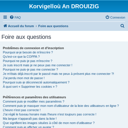
Korvigelloù An DROUIZIG
FAQ
Connexion
R
Accueil du forum
Foire aux questions
e
Foire aux questions
c
h
Problèmes de connexion et d’inscription
Pourquoi ai-je besoin de m’inscrire ?
e
Qu’est-ce que la COPPA ?
r
Pourquoi ne puis-je pas m’inscrire ?
Je suis inscrit mais je ne peux pas me connecter !
c
Pourquoi ne puis-je pas me connecter ?
Je m’étais déjà inscrit par le passé mais ne peux à présent plus me connecter ?!
h
J’ai perdu mon mot de passe !
e
Pourquoi suis-je déconnecté automatiquement ?
À quoi sert « Supprimer les cookies » ?
r
Préférences et paramètres des utilisateurs
Comment puis-je modifier mes paramètres ?
Comment puis-je masquer mon nom d’utilisateur de la liste des utilisateurs en ligne ?
L’heure n’est pas correcte !
J’ai réglé le fuseau horaire mais l’heure n’est toujours pas correcte !
Ma langue n’apparaît pas dans la liste !
Que signifient les images situées à côté de mon nom d’utilisateur ?
Comment puis-je afficher un avatar ?