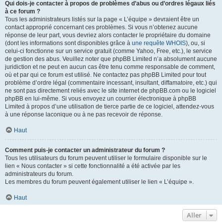
Qui dois-je contacter à propos de problèmes d’abus ou d’ordres légaux liés
à ce forum ?
Tous les administrateurs listés sur la page « L’équipe » devraient être un
contact approprié concernant ces problèmes. Si vous n’obtenez aucune
réponse de leur part, vous devriez alors contacter le propriétaire du domaine
(dont les informations sont disponibles grâce à
une requête WHOIS
), ou, si
celui-ci fonctionne sur un service gratuit (comme Yahoo, Free, etc.), le service
de gestion des abus. Veuillez noter que phpBB Limited n’a absolument aucune
juridiction et ne peut en aucun cas être tenu comme responsable de comment,
où et par qui ce forum est utilisé. Ne contactez pas phpBB Limited pour tout
problème d’ordre légal (commentaire incessant, insultant, diffamatoire, etc.) qui
ne sont pas directement reliés avec le site internet de phpBB.com ou le logiciel
phpBB en lui-même. Si vous envoyez un courrier électronique à phpBB
Limited à propos d’une utilisation de tierce partie de ce logiciel, attendez-vous
à une réponse laconique ou à ne pas recevoir de réponse.
Haut
Comment puis-je contacter un administrateur du forum ?
Tous les utilisateurs du forum peuvent utiliser le formulaire disponible sur le
lien « Nous contacter » si cette fonctionnalité a été activée par les
administrateurs du forum.
Les membres du forum peuvent également utiliser le lien « L’équipe ».
Haut
Aller