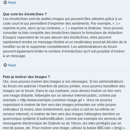
Haut
Que sont les émoticônes ?
Les émoticônes sont de petites images qui peuvent être utilisées grâce à un
code court et qui permettent d’exprimer des sentiments. Par exemple, « :) »
exprime la joie, alors qu’au contraire, « :( » exprime la tristesse. Vous pouvez
consulter la liste complète des émoticônes depuis le formulaire de rédaction.
Essayez cependant de ne pas abuser des émoticônes, elles peuvent
rapidement rendre un message illisible et un modérateur pourrait décider de le
modifier ou de le supprimer complètement. Les administrateurs du forum
peuvent également limiter le nombre d’émoticônes qu’il est possible d’insérer
à un message.
Haut
Puis-je insérer des images ?
Oui, vous pouvez insérer des images à vos messages. Si les administrateurs
du forum ont autorisé l’insertion de pièces jointes, vous pourrez transférer des
images sur le forum. Dans le cas contraire, vous devrez insérer un lien vers
une image distante, hébergée sur un serveur internet public, comme par
exemple « http://www.exemple.com/mon-image.gif ». Vous ne pourrez
cependant ni insérer de lien vers des images présentes sur votre propre
ordinateur (à moins, bien évidemment, que celui-ci soit en lui-même un
serveur internet), ni insérer de lien vers des images hébergées derrière un
quelconque système d’authentification, comme par exemple les services de
messagerie électronique de Outlook ou de Yahoo, les sites protégés par un
mot de passe, etc. Pour insérer une image, utilisez la balise BBCode « [img] ».