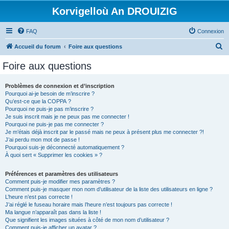
Korvigelloù An DROUIZIG
FAQ
Connexion
R
Accueil du forum
Foire aux questions
e
Foire aux questions
c
h
Problèmes de connexion et d’inscription
Pourquoi ai-je besoin de m’inscrire ?
e
Qu’est-ce que la COPPA ?
r
Pourquoi ne puis-je pas m’inscrire ?
Je suis inscrit mais je ne peux pas me connecter !
c
Pourquoi ne puis-je pas me connecter ?
Je m’étais déjà inscrit par le passé mais ne peux à présent plus me connecter ?!
h
J’ai perdu mon mot de passe !
e
Pourquoi suis-je déconnecté automatiquement ?
À quoi sert « Supprimer les cookies » ?
r
Préférences et paramètres des utilisateurs
Comment puis-je modifier mes paramètres ?
Comment puis-je masquer mon nom d’utilisateur de la liste des utilisateurs en ligne ?
L’heure n’est pas correcte !
J’ai réglé le fuseau horaire mais l’heure n’est toujours pas correcte !
Ma langue n’apparaît pas dans la liste !
Que signifient les images situées à côté de mon nom d’utilisateur ?
Comment puis-je afficher un avatar ?