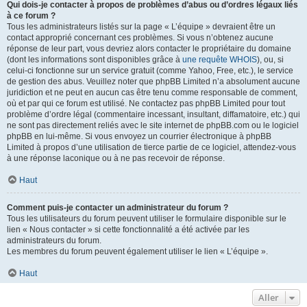
Qui dois-je contacter à propos de problèmes d’abus ou d’ordres légaux liés
à ce forum ?
Tous les administrateurs listés sur la page « L’équipe » devraient être un
contact approprié concernant ces problèmes. Si vous n’obtenez aucune
réponse de leur part, vous devriez alors contacter le propriétaire du domaine
(dont les informations sont disponibles grâce à
une requête WHOIS
), ou, si
celui-ci fonctionne sur un service gratuit (comme Yahoo, Free, etc.), le service
de gestion des abus. Veuillez noter que phpBB Limited n’a absolument aucune
juridiction et ne peut en aucun cas être tenu comme responsable de comment,
où et par qui ce forum est utilisé. Ne contactez pas phpBB Limited pour tout
problème d’ordre légal (commentaire incessant, insultant, diffamatoire, etc.) qui
ne sont pas directement reliés avec le site internet de phpBB.com ou le logiciel
phpBB en lui-même. Si vous envoyez un courrier électronique à phpBB
Limited à propos d’une utilisation de tierce partie de ce logiciel, attendez-vous
à une réponse laconique ou à ne pas recevoir de réponse.
Haut
Comment puis-je contacter un administrateur du forum ?
Tous les utilisateurs du forum peuvent utiliser le formulaire disponible sur le
lien « Nous contacter » si cette fonctionnalité a été activée par les
administrateurs du forum.
Les membres du forum peuvent également utiliser le lien « L’équipe ».
Haut
Aller