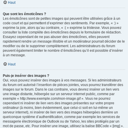
Haut
Que sont les émoticônes ?
Les émoticônes sont de petites images qui peuvent être utilisées grâce à un
code court et qui permettent d’exprimer des sentiments. Par exemple, « :) »
exprime la joie, alors qu’au contraire, « :( » exprime la tristesse. Vous pouvez
consulter la liste complète des émoticônes depuis le formulaire de rédaction.
Essayez cependant de ne pas abuser des émoticônes, elles peuvent
rapidement rendre un message illisible et un modérateur pourrait décider de le
modifier ou de le supprimer complètement. Les administrateurs du forum
peuvent également limiter le nombre d’émoticônes qu’il est possible d’insérer
à un message.
Haut
Puis-je insérer des images ?
Oui, vous pouvez insérer des images à vos messages. Si les administrateurs
du forum ont autorisé l’insertion de pièces jointes, vous pourrez transférer des
images sur le forum. Dans le cas contraire, vous devrez insérer un lien vers
une image distante, hébergée sur un serveur internet public, comme par
exemple « http://www.exemple.com/mon-image.gif ». Vous ne pourrez
cependant ni insérer de lien vers des images présentes sur votre propre
ordinateur (à moins, bien évidemment, que celui-ci soit en lui-même un
serveur internet), ni insérer de lien vers des images hébergées derrière un
quelconque système d’authentification, comme par exemple les services de
messagerie électronique de Outlook ou de Yahoo, les sites protégés par un
mot de passe, etc. Pour insérer une image, utilisez la balise BBCode « [img] ».