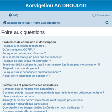
Korvigelloù An DROUIZIG
FAQ
Connexion
R
Accueil du forum
Foire aux questions
e
Foire aux questions
c
h
Problèmes de connexion et d’inscription
Pourquoi ai-je besoin de m’inscrire ?
e
Qu’est-ce que la COPPA ?
r
Pourquoi ne puis-je pas m’inscrire ?
Je suis inscrit mais je ne peux pas me connecter !
c
Pourquoi ne puis-je pas me connecter ?
Je m’étais déjà inscrit par le passé mais ne peux à présent plus me connecter ?!
h
J’ai perdu mon mot de passe !
e
Pourquoi suis-je déconnecté automatiquement ?
À quoi sert « Supprimer les cookies » ?
r
Préférences et paramètres des utilisateurs
Comment puis-je modifier mes paramètres ?
Comment puis-je masquer mon nom d’utilisateur de la liste des utilisateurs en ligne ?
L’heure n’est pas correcte !
J’ai réglé le fuseau horaire mais l’heure n’est toujours pas correcte !
Ma langue n’apparaît pas dans la liste !
Que signifient les images situées à côté de mon nom d’utilisateur ?
Comment puis-je afficher un avatar ?