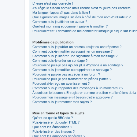
L’heure n’est pas correcte !
J’ai réglé le fuseau horaire mais l’heure n’est toujours pas correcte !
Ma langue n’apparaît pas dans la liste !
Que signifient les images situées à côté de mon nom d’utilisateur ?
Comment puis-je afficher un avatar ?
Quel est mon rang et comment puis-je le modifier ?
Pourquoi m’est-il demandé de me connecter lorsque je clique sur le lien 
Problèmes de publication
Comment puis-je publier un nouveau sujet ou une réponse ?
Comment puis-je modifier ou supprimer un message ?
Comment puis-je insérer une signature à mon message ?
Comment puis-je créer un sondage ?
Pourquoi ne puis-je pas ajouter plus d’options à un sondage ?
Comment puis-je modifier ou supprimer un sondage ?
Pourquoi ne puis-je pas accéder à un forum ?
Pourquoi ne puis-je pas transférer de pièces jointes ?
Pourquoi ai-je reçu un avertissement ?
Comment puis-je rapporter des messages à un modérateur ?
À quoi sert le bouton « Enregistrer comme brouillon » affiché lors de la 
Pourquoi mon message a-t-il besoin d’être approuvé ?
Comment puis-je remonter mes sujets ?
Mise en forme et types de sujets
Qu’est-ce que le BBCode ?
Puis-je insérer du code HTML ?
Que sont les émoticônes ?
Puis-je insérer des images ?
Que sont les annonces générales ?