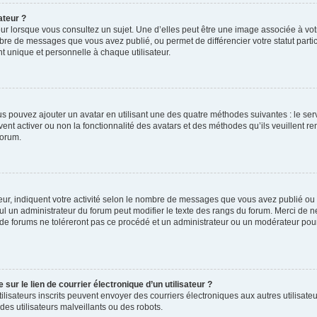
ateur ?
ur lorsque vous consultez un sujet. Une d’elles peut être une image associée à vo
mbre de messages que vous avez publié, ou permet de différencier votre statut parti
 unique et personnelle à chaque utilisateur.
ous pouvez ajouter un avatar en utilisant une des quatre méthodes suivantes : le serv
ent activer ou non la fonctionnalité des avatars et des méthodes qu’ils veuillent ren
forum.
ur, indiquent votre activité selon le nombre de messages que vous avez publié ou id
eul un administrateur du forum peut modifier le texte des rangs du forum. Merci de 
de forums ne toléreront pas ce procédé et un administrateur ou un modérateur pou
ur le lien de courrier électronique d’un utilisateur ?
s utilisateurs inscrits peuvent envoyer des courriers électroniques aux autres utili
es utilisateurs malveillants ou des robots.