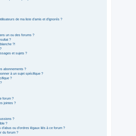
lisateurs de ma liste d’amis et d’ignorés ?
ans un ou des forums ?
sultat ?
blanche ?!
?
ssages et sujets ?
t les abonnements ?
onner à un sujet spécifique ?
ifique ?
 ?
ce forum ?
s jointes ?
cussions ?
ible ?
 d’abus ou d’ordres légaux liés à ce forum ?
r du forum ?