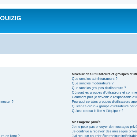
ROUIZIG
Niveaux des utilisateurs et groupes d’uti
Que sont les administrateurs ?
Que sont les modérateurs ?
Que sont les groupes d’utilisateurs ?
Où sont les groupes d’utilisateurs et commen
Comment puis-je devenir le responsable d’un
nnecter ?!
Pourquoi certains groupes d’utilisateurs app
Qu’est-ce qu’un « groupe d’utilisateurs par 
Qu’est-ce que le lien « L’équipe » ?
Messagerie privée
Je ne peux pas envoyer de messages privé
Je continue à recevoir des messages privés 
urs en ligne ?
J’ai reçu un courrier électronique indésirabl