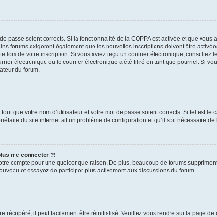
t de passe soient corrects. Si la fonctionnalité de la COPPA est activée et que vous 
ains forums exigeront également que les nouvelles inscriptions doivent être activée
te lors de votre inscription. Si vous aviez reçu un courrier électronique, consultez l
r électronique ou le courrier électronique a été filtré en tant que pourriel. Si vo
rateur du forum.
out que votre nom d’utilisateur et votre mot de passe soient corrects. Si tel est le
iétaire du site internet ait un problème de configuration et qu’il soit nécessaire de l
 plus me connecter ?!
votre compte pour une quelconque raison. De plus, beaucoup de forums suppriment pér
 nouveau et essayez de participer plus activement aux discussions du forum.
 récupéré, il peut facilement être réinitialisé. Veuillez vous rendre sur la page de