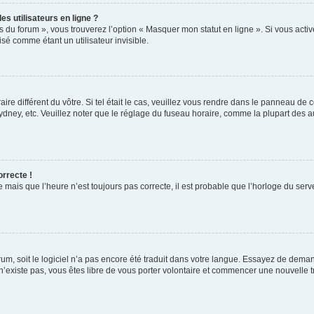
s utilisateurs en ligne ?
s du forum », vous trouverez l’option « Masquer mon statut en ligne ». Si vous activ
é comme étant un utilisateur invisible.
aire différent du vôtre. Si tel était le cas, veuillez vous rendre dans le panneau de co
ey, etc. Veuillez noter que le réglage du fuseau horaire, comme la plupart des autr
orrecte !
 mais que l’heure n’est toujours pas correcte, il est probable que l’horloge du serve
orum, soit le logiciel n’a pas encore été traduit dans votre langue. Essayez de deman
 n’existe pas, vous êtes libre de vous porter volontaire et commencer une nouvelle t