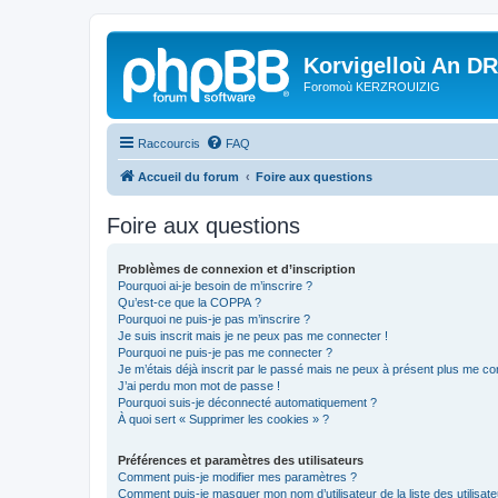
Korvigelloù An D
Foromoù KERZROUIZIG
Raccourcis
FAQ
Accueil du forum
Foire aux questions
Foire aux questions
Problèmes de connexion et d’inscription
Pourquoi ai-je besoin de m’inscrire ?
Qu’est-ce que la COPPA ?
Pourquoi ne puis-je pas m’inscrire ?
Je suis inscrit mais je ne peux pas me connecter !
Pourquoi ne puis-je pas me connecter ?
Je m’étais déjà inscrit par le passé mais ne peux à présent plus me co
J’ai perdu mon mot de passe !
Pourquoi suis-je déconnecté automatiquement ?
À quoi sert « Supprimer les cookies » ?
Préférences et paramètres des utilisateurs
Comment puis-je modifier mes paramètres ?
Comment puis-je masquer mon nom d’utilisateur de la liste des utilisate