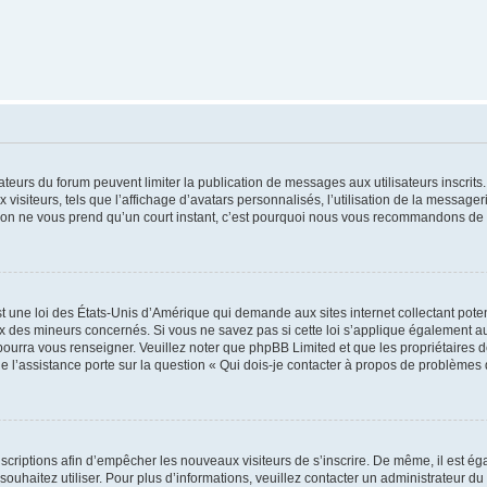
trateurs du forum peuvent limiter la publication de messages aux utilisateurs inscri
visiteurs, tels que l’affichage d’avatars personnalisés, l’utilisation de la messager
ription ne vous prend qu’un court instant, c’est pourquoi nous vous recommandons de l
t une loi des États-Unis d’Amérique qui demande aux sites internet collectant pot
 des mineurs concernés. Si vous ne savez pas si cette loi s’applique également au
 pourra vous renseigner. Veuillez noter que phpBB Limited et que les propriétaires
ue l’assistance porte sur la question « Qui dois-je contacter à propos de problèmes 
inscriptions afin d’empêcher les nouveaux visiteurs de s’inscrire. De même, il est é
s souhaitez utiliser. Pour plus d’informations, veuillez contacter un administrateur du