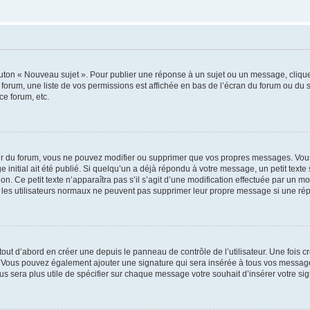
outon « Nouveau sujet ». Pour publier une réponse à un sujet ou un message, cliqu
 forum, une liste de vos permissions est affichée en bas de l’écran du forum ou du
ce forum, etc.
r du forum, vous ne pouvez modifier ou supprimer que vos propres messages. Vou
 initial ait été publié. Si quelqu’un a déjà répondu à votre message, un petit text
ion. Ce petit texte n’apparaîtra pas s’il s’agit d’une modification effectuée par un 
ue les utilisateurs normaux ne peuvent pas supprimer leur propre message si une ré
ut d’abord en créer une depuis le panneau de contrôle de l’utilisateur. Une fois c
ure. Vous pouvez également ajouter une signature qui sera insérée à tous vos mess
 vous sera plus utile de spécifier sur chaque message votre souhait d’insérer votre si