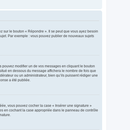
ez sur le bouton « Répondre ». Il se peut que vous ayez besoin
 sujet. Par exemple : vous pouvez publier de nouveaux sujets
s pouvez modifier un de vos messages en cliquant le bouton
e situé en dessous du message affichera le nombre de fois que
modérateur ou un administrateur, bien qu’ils puissent rédiger une
ponse a été publiée.
réée, vous pouvez cocher la case « Insérer une signature »
ages en cochant la case appropriée dans le panneau de contrôle
gnature.