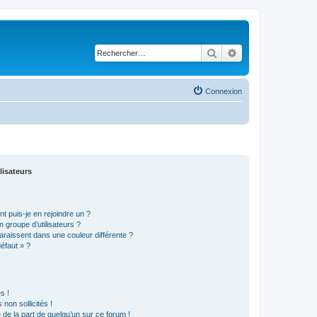
Rechercher
Recherche avancé
Connexion
lisateurs
t puis-je en rejoindre un ?
 groupe d’utilisateurs ?
araissent dans une couleur différente ?
défaut » ?
s !
non sollicités !
e de la part de quelqu’un sur ce forum !