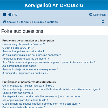
Korvigelloù An DROUIZIG
FAQ
Connexion
R
Accueil du forum
Foire aux questions
e
Foire aux questions
c
h
Problèmes de connexion et d’inscription
Pourquoi ai-je besoin de m’inscrire ?
e
Qu’est-ce que la COPPA ?
r
Pourquoi ne puis-je pas m’inscrire ?
Je suis inscrit mais je ne peux pas me connecter !
c
Pourquoi ne puis-je pas me connecter ?
Je m’étais déjà inscrit par le passé mais ne peux à présent plus me connecter ?!
h
J’ai perdu mon mot de passe !
e
Pourquoi suis-je déconnecté automatiquement ?
À quoi sert « Supprimer les cookies » ?
r
Préférences et paramètres des utilisateurs
Comment puis-je modifier mes paramètres ?
Comment puis-je masquer mon nom d’utilisateur de la liste des utilisateurs en ligne ?
L’heure n’est pas correcte !
J’ai réglé le fuseau horaire mais l’heure n’est toujours pas correcte !
Ma langue n’apparaît pas dans la liste !
Que signifient les images situées à côté de mon nom d’utilisateur ?
Comment puis-je afficher un avatar ?