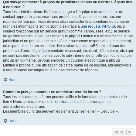
Qui dois-je contacter à propos de problèmes d’abus ou d’ordres légaux liés
à ce forum ?
Tous les administrateurs listés sur la page « L’équipe » devraient être un
contact approprié concernant ces problèmes. Si vous n’obtenez aucune
réponse de leur part, vous devriez alors contacter le propriétaire du domaine
(dont les informations sont disponibles grâce à
une requête WHOIS
), ou, si
celui-ci fonctionne sur un service gratuit (comme Yahoo, Free, etc.), le service
de gestion des abus. Veuillez noter que phpBB Limited n’a absolument aucune
juridiction et ne peut en aucun cas être tenu comme responsable de comment,
où et par qui ce forum est utilisé. Ne contactez pas phpBB Limited pour tout
problème d’ordre légal (commentaire incessant, insultant, diffamatoire, etc.) qui
ne sont pas directement reliés avec le site internet de phpBB.com ou le logiciel
phpBB en lui-même. Si vous envoyez un courrier électronique à phpBB
Limited à propos d’une utilisation de tierce partie de ce logiciel, attendez-vous
à une réponse laconique ou à ne pas recevoir de réponse.
Haut
Comment puis-je contacter un administrateur du forum ?
Tous les utilisateurs du forum peuvent utiliser le formulaire disponible sur le
lien « Nous contacter » si cette fonctionnalité a été activée par les
administrateurs du forum.
Les membres du forum peuvent également utiliser le lien « L’équipe ».
Haut
Aller