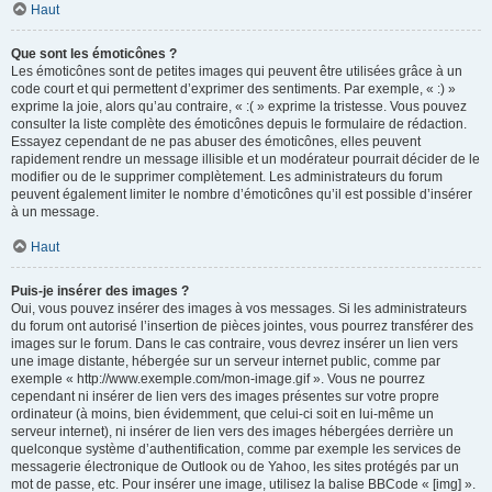
Haut
Que sont les émoticônes ?
Les émoticônes sont de petites images qui peuvent être utilisées grâce à un
code court et qui permettent d’exprimer des sentiments. Par exemple, « :) »
exprime la joie, alors qu’au contraire, « :( » exprime la tristesse. Vous pouvez
consulter la liste complète des émoticônes depuis le formulaire de rédaction.
Essayez cependant de ne pas abuser des émoticônes, elles peuvent
rapidement rendre un message illisible et un modérateur pourrait décider de le
modifier ou de le supprimer complètement. Les administrateurs du forum
peuvent également limiter le nombre d’émoticônes qu’il est possible d’insérer
à un message.
Haut
Puis-je insérer des images ?
Oui, vous pouvez insérer des images à vos messages. Si les administrateurs
du forum ont autorisé l’insertion de pièces jointes, vous pourrez transférer des
images sur le forum. Dans le cas contraire, vous devrez insérer un lien vers
une image distante, hébergée sur un serveur internet public, comme par
exemple « http://www.exemple.com/mon-image.gif ». Vous ne pourrez
cependant ni insérer de lien vers des images présentes sur votre propre
ordinateur (à moins, bien évidemment, que celui-ci soit en lui-même un
serveur internet), ni insérer de lien vers des images hébergées derrière un
quelconque système d’authentification, comme par exemple les services de
messagerie électronique de Outlook ou de Yahoo, les sites protégés par un
mot de passe, etc. Pour insérer une image, utilisez la balise BBCode « [img] ».