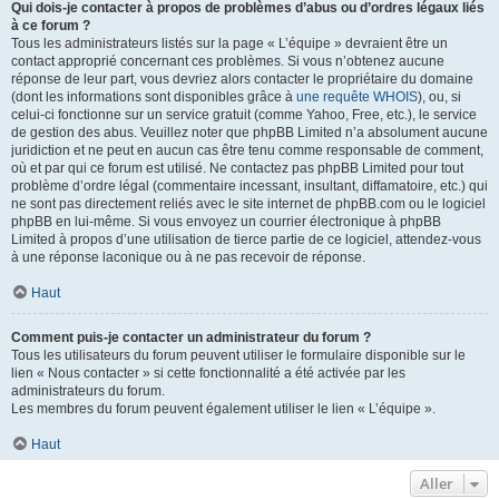
Qui dois-je contacter à propos de problèmes d’abus ou d’ordres légaux liés
à ce forum ?
Tous les administrateurs listés sur la page « L’équipe » devraient être un
contact approprié concernant ces problèmes. Si vous n’obtenez aucune
réponse de leur part, vous devriez alors contacter le propriétaire du domaine
(dont les informations sont disponibles grâce à
une requête WHOIS
), ou, si
celui-ci fonctionne sur un service gratuit (comme Yahoo, Free, etc.), le service
de gestion des abus. Veuillez noter que phpBB Limited n’a absolument aucune
juridiction et ne peut en aucun cas être tenu comme responsable de comment,
où et par qui ce forum est utilisé. Ne contactez pas phpBB Limited pour tout
problème d’ordre légal (commentaire incessant, insultant, diffamatoire, etc.) qui
ne sont pas directement reliés avec le site internet de phpBB.com ou le logiciel
phpBB en lui-même. Si vous envoyez un courrier électronique à phpBB
Limited à propos d’une utilisation de tierce partie de ce logiciel, attendez-vous
à une réponse laconique ou à ne pas recevoir de réponse.
Haut
Comment puis-je contacter un administrateur du forum ?
Tous les utilisateurs du forum peuvent utiliser le formulaire disponible sur le
lien « Nous contacter » si cette fonctionnalité a été activée par les
administrateurs du forum.
Les membres du forum peuvent également utiliser le lien « L’équipe ».
Haut
Aller