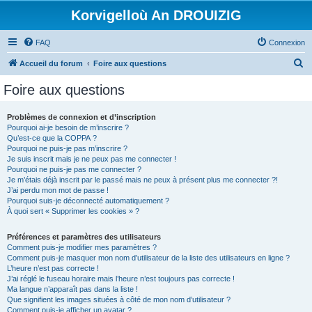
Korvigelloù An DROUIZIG
FAQ
Connexion
R
Accueil du forum
Foire aux questions
e
Foire aux questions
c
h
Problèmes de connexion et d’inscription
Pourquoi ai-je besoin de m’inscrire ?
e
Qu’est-ce que la COPPA ?
r
Pourquoi ne puis-je pas m’inscrire ?
Je suis inscrit mais je ne peux pas me connecter !
c
Pourquoi ne puis-je pas me connecter ?
Je m’étais déjà inscrit par le passé mais ne peux à présent plus me connecter ?!
h
J’ai perdu mon mot de passe !
e
Pourquoi suis-je déconnecté automatiquement ?
À quoi sert « Supprimer les cookies » ?
r
Préférences et paramètres des utilisateurs
Comment puis-je modifier mes paramètres ?
Comment puis-je masquer mon nom d’utilisateur de la liste des utilisateurs en ligne ?
L’heure n’est pas correcte !
J’ai réglé le fuseau horaire mais l’heure n’est toujours pas correcte !
Ma langue n’apparaît pas dans la liste !
Que signifient les images situées à côté de mon nom d’utilisateur ?
Comment puis-je afficher un avatar ?