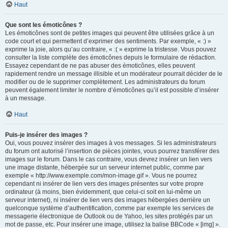
Haut
Que sont les émoticônes ?
Les émoticônes sont de petites images qui peuvent être utilisées grâce à un
code court et qui permettent d’exprimer des sentiments. Par exemple, « :) »
exprime la joie, alors qu’au contraire, « :( » exprime la tristesse. Vous pouvez
consulter la liste complète des émoticônes depuis le formulaire de rédaction.
Essayez cependant de ne pas abuser des émoticônes, elles peuvent
rapidement rendre un message illisible et un modérateur pourrait décider de le
modifier ou de le supprimer complètement. Les administrateurs du forum
peuvent également limiter le nombre d’émoticônes qu’il est possible d’insérer
à un message.
Haut
Puis-je insérer des images ?
Oui, vous pouvez insérer des images à vos messages. Si les administrateurs
du forum ont autorisé l’insertion de pièces jointes, vous pourrez transférer des
images sur le forum. Dans le cas contraire, vous devrez insérer un lien vers
une image distante, hébergée sur un serveur internet public, comme par
exemple « http://www.exemple.com/mon-image.gif ». Vous ne pourrez
cependant ni insérer de lien vers des images présentes sur votre propre
ordinateur (à moins, bien évidemment, que celui-ci soit en lui-même un
serveur internet), ni insérer de lien vers des images hébergées derrière un
quelconque système d’authentification, comme par exemple les services de
messagerie électronique de Outlook ou de Yahoo, les sites protégés par un
mot de passe, etc. Pour insérer une image, utilisez la balise BBCode « [img] ».