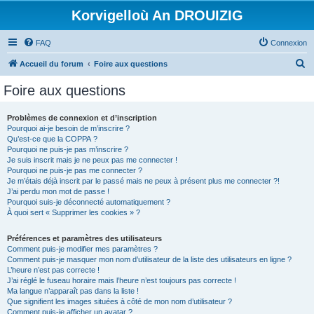
Korvigelloù An DROUIZIG
FAQ
Connexion
R
Accueil du forum
Foire aux questions
e
Foire aux questions
c
h
Problèmes de connexion et d’inscription
Pourquoi ai-je besoin de m’inscrire ?
e
Qu’est-ce que la COPPA ?
r
Pourquoi ne puis-je pas m’inscrire ?
Je suis inscrit mais je ne peux pas me connecter !
c
Pourquoi ne puis-je pas me connecter ?
Je m’étais déjà inscrit par le passé mais ne peux à présent plus me connecter ?!
h
J’ai perdu mon mot de passe !
e
Pourquoi suis-je déconnecté automatiquement ?
À quoi sert « Supprimer les cookies » ?
r
Préférences et paramètres des utilisateurs
Comment puis-je modifier mes paramètres ?
Comment puis-je masquer mon nom d’utilisateur de la liste des utilisateurs en ligne ?
L’heure n’est pas correcte !
J’ai réglé le fuseau horaire mais l’heure n’est toujours pas correcte !
Ma langue n’apparaît pas dans la liste !
Que signifient les images situées à côté de mon nom d’utilisateur ?
Comment puis-je afficher un avatar ?