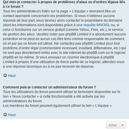
Qui dois-je contacter à propos de problèmes d’abus ou d’ordres légaux liés
à ce forum ?
Tous les administrateurs listés sur la page « L’équipe » devraient être un
contact approprié concernant ces problèmes. Si vous n’obtenez aucune
réponse de leur part, vous devriez alors contacter le propriétaire du domaine
(dont les informations sont disponibles grâce à
une requête WHOIS
), ou, si
celui-ci fonctionne sur un service gratuit (comme Yahoo, Free, etc.), le service
de gestion des abus. Veuillez noter que phpBB Limited n’a absolument aucune
juridiction et ne peut en aucun cas être tenu comme responsable de comment,
où et par qui ce forum est utilisé. Ne contactez pas phpBB Limited pour tout
problème d’ordre légal (commentaire incessant, insultant, diffamatoire, etc.) qui
ne sont pas directement reliés avec le site internet de phpBB.com ou le logiciel
phpBB en lui-même. Si vous envoyez un courrier électronique à phpBB
Limited à propos d’une utilisation de tierce partie de ce logiciel, attendez-vous
à une réponse laconique ou à ne pas recevoir de réponse.
Haut
Comment puis-je contacter un administrateur du forum ?
Tous les utilisateurs du forum peuvent utiliser le formulaire disponible sur le
lien « Nous contacter » si cette fonctionnalité a été activée par les
administrateurs du forum.
Les membres du forum peuvent également utiliser le lien « L’équipe ».
Haut
Aller