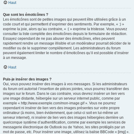
Haut
Que sont les émoticônes ?
Les émoticônes sont de petites images qui peuvent être utilisées grâce à un
code court et qui permettent d’exprimer des sentiments. Par exemple, « :) »
exprime la joie, alors qu’au contraire, « :( » exprime la tristesse. Vous pouvez
consulter la liste complète des émoticônes depuis le formulaire de rédaction.
Essayez cependant de ne pas abuser des émoticônes, elles peuvent
rapidement rendre un message illisible et un modérateur pourrait décider de le
modifier ou de le supprimer complètement. Les administrateurs du forum
peuvent également limiter le nombre d’émoticônes qu’il est possible d’insérer
à un message.
Haut
Puis-je insérer des images ?
Oui, vous pouvez insérer des images à vos messages. Si les administrateurs
du forum ont autorisé l’insertion de pièces jointes, vous pourrez transférer des
images sur le forum. Dans le cas contraire, vous devrez insérer un lien vers
une image distante, hébergée sur un serveur internet public, comme par
exemple « http://www.exemple.com/mon-image.gif ». Vous ne pourrez
cependant ni insérer de lien vers des images présentes sur votre propre
ordinateur (à moins, bien évidemment, que celui-ci soit en lui-même un
serveur internet), ni insérer de lien vers des images hébergées derrière un
quelconque système d’authentification, comme par exemple les services de
messagerie électronique de Outlook ou de Yahoo, les sites protégés par un
mot de passe, etc. Pour insérer une image, utilisez la balise BBCode « [img] ».