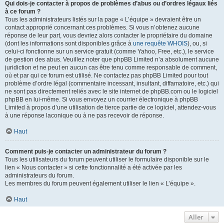
Qui dois-je contacter à propos de problèmes d’abus ou d’ordres légaux liés
à ce forum ?
Tous les administrateurs listés sur la page « L’équipe » devraient être un
contact approprié concernant ces problèmes. Si vous n’obtenez aucune
réponse de leur part, vous devriez alors contacter le propriétaire du domaine
(dont les informations sont disponibles grâce à
une requête WHOIS
), ou, si
celui-ci fonctionne sur un service gratuit (comme Yahoo, Free, etc.), le service
de gestion des abus. Veuillez noter que phpBB Limited n’a absolument aucune
juridiction et ne peut en aucun cas être tenu comme responsable de comment,
où et par qui ce forum est utilisé. Ne contactez pas phpBB Limited pour tout
problème d’ordre légal (commentaire incessant, insultant, diffamatoire, etc.) qui
ne sont pas directement reliés avec le site internet de phpBB.com ou le logiciel
phpBB en lui-même. Si vous envoyez un courrier électronique à phpBB
Limited à propos d’une utilisation de tierce partie de ce logiciel, attendez-vous
à une réponse laconique ou à ne pas recevoir de réponse.
Haut
Comment puis-je contacter un administrateur du forum ?
Tous les utilisateurs du forum peuvent utiliser le formulaire disponible sur le
lien « Nous contacter » si cette fonctionnalité a été activée par les
administrateurs du forum.
Les membres du forum peuvent également utiliser le lien « L’équipe ».
Haut
Aller