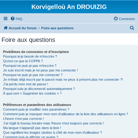
Korvigelloù An DROUIZIG
FAQ
Connexion
R
Accueil du forum
Foire aux questions
e
Foire aux questions
c
h
Problèmes de connexion et d’inscription
Pourquoi ai-je besoin de m’inscrire ?
e
Qu’est-ce que la COPPA ?
r
Pourquoi ne puis-je pas m’inscrire ?
Je suis inscrit mais je ne peux pas me connecter !
c
Pourquoi ne puis-je pas me connecter ?
Je m’étais déjà inscrit par le passé mais ne peux à présent plus me connecter ?!
h
J’ai perdu mon mot de passe !
e
Pourquoi suis-je déconnecté automatiquement ?
À quoi sert « Supprimer les cookies » ?
r
Préférences et paramètres des utilisateurs
Comment puis-je modifier mes paramètres ?
Comment puis-je masquer mon nom d’utilisateur de la liste des utilisateurs en ligne ?
L’heure n’est pas correcte !
J’ai réglé le fuseau horaire mais l’heure n’est toujours pas correcte !
Ma langue n’apparaît pas dans la liste !
Que signifient les images situées à côté de mon nom d’utilisateur ?
Comment puis-je afficher un avatar ?