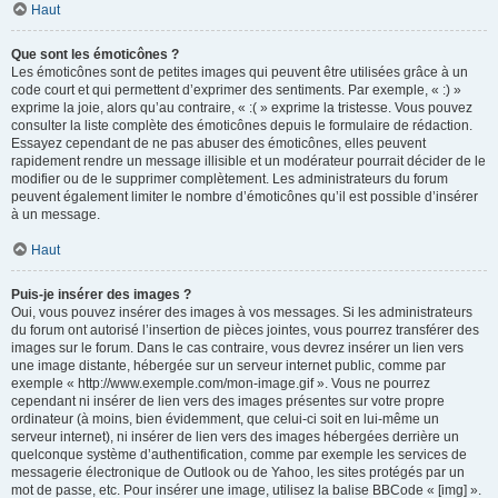
Haut
Que sont les émoticônes ?
Les émoticônes sont de petites images qui peuvent être utilisées grâce à un
code court et qui permettent d’exprimer des sentiments. Par exemple, « :) »
exprime la joie, alors qu’au contraire, « :( » exprime la tristesse. Vous pouvez
consulter la liste complète des émoticônes depuis le formulaire de rédaction.
Essayez cependant de ne pas abuser des émoticônes, elles peuvent
rapidement rendre un message illisible et un modérateur pourrait décider de le
modifier ou de le supprimer complètement. Les administrateurs du forum
peuvent également limiter le nombre d’émoticônes qu’il est possible d’insérer
à un message.
Haut
Puis-je insérer des images ?
Oui, vous pouvez insérer des images à vos messages. Si les administrateurs
du forum ont autorisé l’insertion de pièces jointes, vous pourrez transférer des
images sur le forum. Dans le cas contraire, vous devrez insérer un lien vers
une image distante, hébergée sur un serveur internet public, comme par
exemple « http://www.exemple.com/mon-image.gif ». Vous ne pourrez
cependant ni insérer de lien vers des images présentes sur votre propre
ordinateur (à moins, bien évidemment, que celui-ci soit en lui-même un
serveur internet), ni insérer de lien vers des images hébergées derrière un
quelconque système d’authentification, comme par exemple les services de
messagerie électronique de Outlook ou de Yahoo, les sites protégés par un
mot de passe, etc. Pour insérer une image, utilisez la balise BBCode « [img] ».