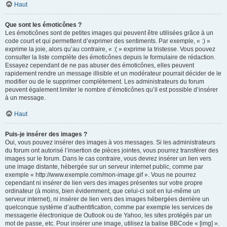
Haut
Que sont les émoticônes ?
Les émoticônes sont de petites images qui peuvent être utilisées grâce à un
code court et qui permettent d’exprimer des sentiments. Par exemple, « :) »
exprime la joie, alors qu’au contraire, « :( » exprime la tristesse. Vous pouvez
consulter la liste complète des émoticônes depuis le formulaire de rédaction.
Essayez cependant de ne pas abuser des émoticônes, elles peuvent
rapidement rendre un message illisible et un modérateur pourrait décider de le
modifier ou de le supprimer complètement. Les administrateurs du forum
peuvent également limiter le nombre d’émoticônes qu’il est possible d’insérer
à un message.
Haut
Puis-je insérer des images ?
Oui, vous pouvez insérer des images à vos messages. Si les administrateurs
du forum ont autorisé l’insertion de pièces jointes, vous pourrez transférer des
images sur le forum. Dans le cas contraire, vous devrez insérer un lien vers
une image distante, hébergée sur un serveur internet public, comme par
exemple « http://www.exemple.com/mon-image.gif ». Vous ne pourrez
cependant ni insérer de lien vers des images présentes sur votre propre
ordinateur (à moins, bien évidemment, que celui-ci soit en lui-même un
serveur internet), ni insérer de lien vers des images hébergées derrière un
quelconque système d’authentification, comme par exemple les services de
messagerie électronique de Outlook ou de Yahoo, les sites protégés par un
mot de passe, etc. Pour insérer une image, utilisez la balise BBCode « [img] ».