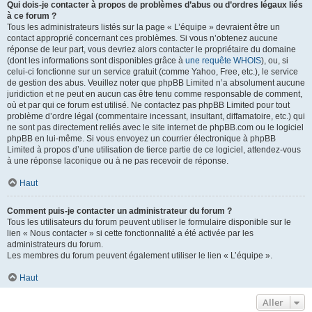
Qui dois-je contacter à propos de problèmes d’abus ou d’ordres légaux liés
à ce forum ?
Tous les administrateurs listés sur la page « L’équipe » devraient être un
contact approprié concernant ces problèmes. Si vous n’obtenez aucune
réponse de leur part, vous devriez alors contacter le propriétaire du domaine
(dont les informations sont disponibles grâce à
une requête WHOIS
), ou, si
celui-ci fonctionne sur un service gratuit (comme Yahoo, Free, etc.), le service
de gestion des abus. Veuillez noter que phpBB Limited n’a absolument aucune
juridiction et ne peut en aucun cas être tenu comme responsable de comment,
où et par qui ce forum est utilisé. Ne contactez pas phpBB Limited pour tout
problème d’ordre légal (commentaire incessant, insultant, diffamatoire, etc.) qui
ne sont pas directement reliés avec le site internet de phpBB.com ou le logiciel
phpBB en lui-même. Si vous envoyez un courrier électronique à phpBB
Limited à propos d’une utilisation de tierce partie de ce logiciel, attendez-vous
à une réponse laconique ou à ne pas recevoir de réponse.
Haut
Comment puis-je contacter un administrateur du forum ?
Tous les utilisateurs du forum peuvent utiliser le formulaire disponible sur le
lien « Nous contacter » si cette fonctionnalité a été activée par les
administrateurs du forum.
Les membres du forum peuvent également utiliser le lien « L’équipe ».
Haut
Aller