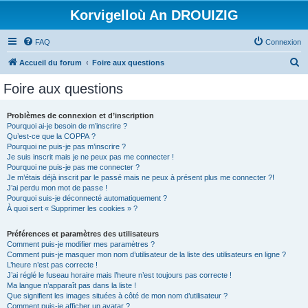
Korvigelloù An DROUIZIG
FAQ
Connexion
R
Accueil du forum
Foire aux questions
e
Foire aux questions
c
h
Problèmes de connexion et d’inscription
Pourquoi ai-je besoin de m’inscrire ?
e
Qu’est-ce que la COPPA ?
r
Pourquoi ne puis-je pas m’inscrire ?
Je suis inscrit mais je ne peux pas me connecter !
c
Pourquoi ne puis-je pas me connecter ?
Je m’étais déjà inscrit par le passé mais ne peux à présent plus me connecter ?!
h
J’ai perdu mon mot de passe !
e
Pourquoi suis-je déconnecté automatiquement ?
À quoi sert « Supprimer les cookies » ?
r
Préférences et paramètres des utilisateurs
Comment puis-je modifier mes paramètres ?
Comment puis-je masquer mon nom d’utilisateur de la liste des utilisateurs en ligne ?
L’heure n’est pas correcte !
J’ai réglé le fuseau horaire mais l’heure n’est toujours pas correcte !
Ma langue n’apparaît pas dans la liste !
Que signifient les images situées à côté de mon nom d’utilisateur ?
Comment puis-je afficher un avatar ?