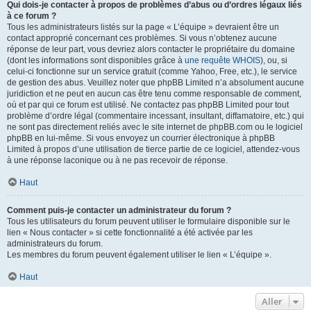
Qui dois-je contacter à propos de problèmes d’abus ou d’ordres légaux liés
à ce forum ?
Tous les administrateurs listés sur la page « L’équipe » devraient être un
contact approprié concernant ces problèmes. Si vous n’obtenez aucune
réponse de leur part, vous devriez alors contacter le propriétaire du domaine
(dont les informations sont disponibles grâce à
une requête WHOIS
), ou, si
celui-ci fonctionne sur un service gratuit (comme Yahoo, Free, etc.), le service
de gestion des abus. Veuillez noter que phpBB Limited n’a absolument aucune
juridiction et ne peut en aucun cas être tenu comme responsable de comment,
où et par qui ce forum est utilisé. Ne contactez pas phpBB Limited pour tout
problème d’ordre légal (commentaire incessant, insultant, diffamatoire, etc.) qui
ne sont pas directement reliés avec le site internet de phpBB.com ou le logiciel
phpBB en lui-même. Si vous envoyez un courrier électronique à phpBB
Limited à propos d’une utilisation de tierce partie de ce logiciel, attendez-vous
à une réponse laconique ou à ne pas recevoir de réponse.
Haut
Comment puis-je contacter un administrateur du forum ?
Tous les utilisateurs du forum peuvent utiliser le formulaire disponible sur le
lien « Nous contacter » si cette fonctionnalité a été activée par les
administrateurs du forum.
Les membres du forum peuvent également utiliser le lien « L’équipe ».
Haut
Aller