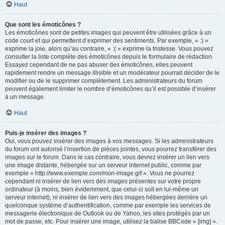
Haut
Que sont les émoticônes ?
Les émoticônes sont de petites images qui peuvent être utilisées grâce à un
code court et qui permettent d’exprimer des sentiments. Par exemple, « :) »
exprime la joie, alors qu’au contraire, « :( » exprime la tristesse. Vous pouvez
consulter la liste complète des émoticônes depuis le formulaire de rédaction.
Essayez cependant de ne pas abuser des émoticônes, elles peuvent
rapidement rendre un message illisible et un modérateur pourrait décider de le
modifier ou de le supprimer complètement. Les administrateurs du forum
peuvent également limiter le nombre d’émoticônes qu’il est possible d’insérer
à un message.
Haut
Puis-je insérer des images ?
Oui, vous pouvez insérer des images à vos messages. Si les administrateurs
du forum ont autorisé l’insertion de pièces jointes, vous pourrez transférer des
images sur le forum. Dans le cas contraire, vous devrez insérer un lien vers
une image distante, hébergée sur un serveur internet public, comme par
exemple « http://www.exemple.com/mon-image.gif ». Vous ne pourrez
cependant ni insérer de lien vers des images présentes sur votre propre
ordinateur (à moins, bien évidemment, que celui-ci soit en lui-même un
serveur internet), ni insérer de lien vers des images hébergées derrière un
quelconque système d’authentification, comme par exemple les services de
messagerie électronique de Outlook ou de Yahoo, les sites protégés par un
mot de passe, etc. Pour insérer une image, utilisez la balise BBCode « [img] ».