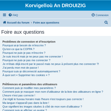
Korvigelloù An DROUIZIG
FAQ
Connexion
R
Accueil du forum
Foire aux questions
e
Foire aux questions
c
h
Problèmes de connexion et d’inscription
Pourquoi ai-je besoin de m’inscrire ?
e
Qu’est-ce que la COPPA ?
r
Pourquoi ne puis-je pas m’inscrire ?
Je suis inscrit mais je ne peux pas me connecter !
c
Pourquoi ne puis-je pas me connecter ?
Je m’étais déjà inscrit par le passé mais ne peux à présent plus me connecter ?!
h
J’ai perdu mon mot de passe !
e
Pourquoi suis-je déconnecté automatiquement ?
À quoi sert « Supprimer les cookies » ?
r
Préférences et paramètres des utilisateurs
Comment puis-je modifier mes paramètres ?
Comment puis-je masquer mon nom d’utilisateur de la liste des utilisateurs en ligne ?
L’heure n’est pas correcte !
J’ai réglé le fuseau horaire mais l’heure n’est toujours pas correcte !
Ma langue n’apparaît pas dans la liste !
Que signifient les images situées à côté de mon nom d’utilisateur ?
Comment puis-je afficher un avatar ?