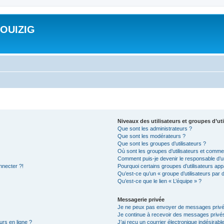
ROUIZIG
Niveaux des utilisateurs et groupes d’uti
Que sont les administrateurs ?
Que sont les modérateurs ?
Que sont les groupes d’utilisateurs ?
Où sont les groupes d’utilisateurs et commen
Comment puis-je devenir le responsable d’un
nnecter ?!
Pourquoi certains groupes d’utilisateurs app
Qu’est-ce qu’un « groupe d’utilisateurs par 
Qu’est-ce que le lien « L’équipe » ?
Messagerie privée
Je ne peux pas envoyer de messages privé
Je continue à recevoir des messages privés 
urs en ligne ?
J’ai reçu un courrier électronique indésirabl