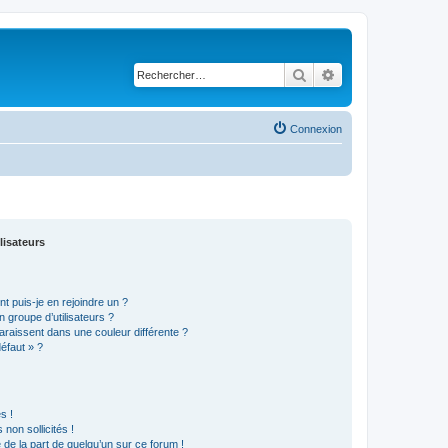
Rechercher
Recherche avancé
Connexion
lisateurs
t puis-je en rejoindre un ?
 groupe d’utilisateurs ?
araissent dans une couleur différente ?
défaut » ?
s !
non sollicités !
e de la part de quelqu’un sur ce forum !