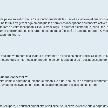
t de passe soient corrects. Si la fonctionnalité de la COPPA est activée et que vous 
ains forums exigeront également que les nouvelles inscriptions doivent être activée
te lors de votre inscription. Si vous aviez reçu un courrier électronique, consultez l
r électronique ou le courrier électronique a été filtré en tant que pourriel. Si vo
rateur du forum.
out que votre nom d’utilisateur et votre mot de passe soient corrects. Si tel est le
iétaire du site internet ait un problème de configuration et qu’il soit nécessaire de l
 plus me connecter ?!
votre compte pour une quelconque raison. De plus, beaucoup de forums suppriment pér
 nouveau et essayez de participer plus activement aux discussions du forum.
 récupéré, il peut facilement être réinitialisé. Veuillez vous rendre sur la page de