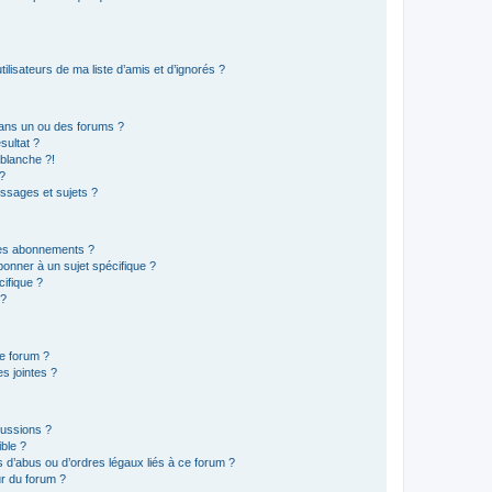
lisateurs de ma liste d’amis et d’ignorés ?
ans un ou des forums ?
sultat ?
blanche ?!
?
ssages et sujets ?
t les abonnements ?
onner à un sujet spécifique ?
ifique ?
 ?
ce forum ?
s jointes ?
cussions ?
ible ?
 d’abus ou d’ordres légaux liés à ce forum ?
r du forum ?