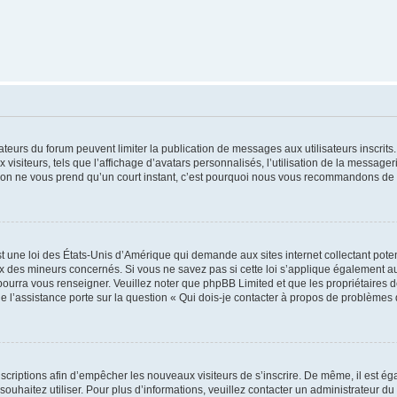
trateurs du forum peuvent limiter la publication de messages aux utilisateurs inscri
visiteurs, tels que l’affichage d’avatars personnalisés, l’utilisation de la messager
ription ne vous prend qu’un court instant, c’est pourquoi nous vous recommandons de l
t une loi des États-Unis d’Amérique qui demande aux sites internet collectant pot
 des mineurs concernés. Si vous ne savez pas si cette loi s’applique également au
 pourra vous renseigner. Veuillez noter que phpBB Limited et que les propriétaires
ue l’assistance porte sur la question « Qui dois-je contacter à propos de problèmes 
inscriptions afin d’empêcher les nouveaux visiteurs de s’inscrire. De même, il est é
s souhaitez utiliser. Pour plus d’informations, veuillez contacter un administrateur du