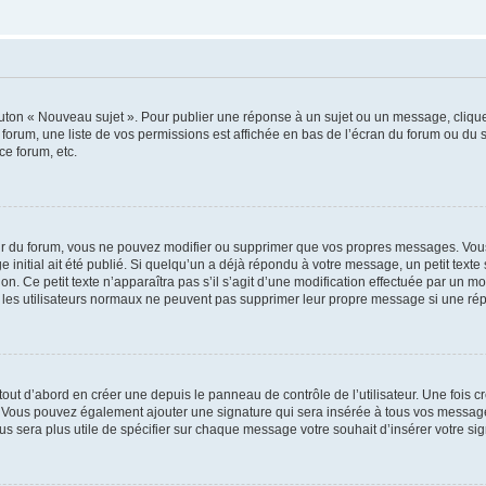
outon « Nouveau sujet ». Pour publier une réponse à un sujet ou un message, cliqu
 forum, une liste de vos permissions est affichée en bas de l’écran du forum ou du
ce forum, etc.
r du forum, vous ne pouvez modifier ou supprimer que vos propres messages. Vou
 initial ait été publié. Si quelqu’un a déjà répondu à votre message, un petit text
ion. Ce petit texte n’apparaîtra pas s’il s’agit d’une modification effectuée par un 
ue les utilisateurs normaux ne peuvent pas supprimer leur propre message si une ré
ut d’abord en créer une depuis le panneau de contrôle de l’utilisateur. Une fois c
ure. Vous pouvez également ajouter une signature qui sera insérée à tous vos mess
 vous sera plus utile de spécifier sur chaque message votre souhait d’insérer votre si