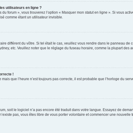
s utilisateurs en ligne ?
s du forum », vous trouverez l’option « Masquer mon statut en ligne ». Si vous activ
é comme étant un utilisateur invisible.
aire différent du vôtre. Si tel était le cas, veuillez vous rendre dans le panneau de co
ey, etc. Veuillez noter que le réglage du fuseau horaire, comme la plupart des autr
orrecte !
 mais que l’heure n’est toujours pas correcte, il est probable que l’horloge du serve
orum, soit le logiciel n’a pas encore été traduit dans votre langue. Essayez de deman
 n’existe pas, vous êtes libre de vous porter volontaire et commencer une nouvelle t