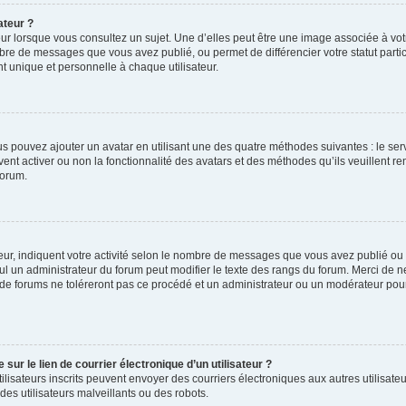
ateur ?
ur lorsque vous consultez un sujet. Une d’elles peut être une image associée à vo
mbre de messages que vous avez publié, ou permet de différencier votre statut parti
 unique et personnelle à chaque utilisateur.
ous pouvez ajouter un avatar en utilisant une des quatre méthodes suivantes : le serv
ent activer ou non la fonctionnalité des avatars et des méthodes qu’ils veuillent ren
forum.
ur, indiquent votre activité selon le nombre de messages que vous avez publié ou id
eul un administrateur du forum peut modifier le texte des rangs du forum. Merci de 
de forums ne toléreront pas ce procédé et un administrateur ou un modérateur pou
ur le lien de courrier électronique d’un utilisateur ?
s utilisateurs inscrits peuvent envoyer des courriers électroniques aux autres utili
es utilisateurs malveillants ou des robots.