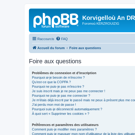
Korvigelloù An D
Foromoù KERZROUIZIG
Raccourcis
FAQ
Accueil du forum
Foire aux questions
Foire aux questions
Problèmes de connexion et d’inscription
Pourquoi ai-je besoin de m’inscrire ?
Qu’est-ce que la COPPA ?
Pourquoi ne puis-je pas m’inscrire ?
Je suis inscrit mais je ne peux pas me connecter !
Pourquoi ne puis-je pas me connecter ?
Je m’étais déjà inscrit par le passé mais ne peux à présent plus me co
J’ai perdu mon mot de passe !
Pourquoi suis-je déconnecté automatiquement ?
À quoi sert « Supprimer les cookies » ?
Préférences et paramètres des utilisateurs
Comment puis-je modifier mes paramètres ?
Comment puis-je masquer mon nom d’utilisateur de la liste des utilisate