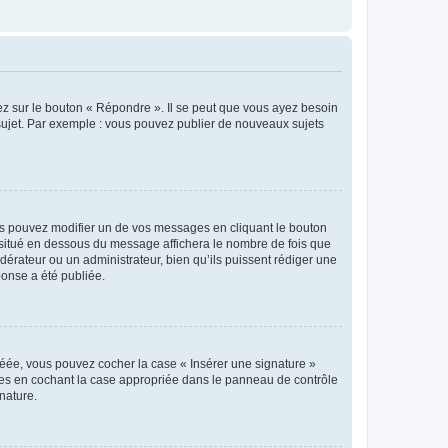
ez sur le bouton « Répondre ». Il se peut que vous ayez besoin
 sujet. Par exemple : vous pouvez publier de nouveaux sujets
s pouvez modifier un de vos messages en cliquant le bouton
e situé en dessous du message affichera le nombre de fois que
modérateur ou un administrateur, bien qu’ils puissent rédiger une
ponse a été publiée.
réée, vous pouvez cocher la case « Insérer une signature »
ages en cochant la case appropriée dans le panneau de contrôle
gnature.