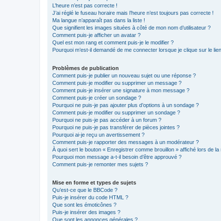
L’heure n’est pas correcte !
J’ai réglé le fuseau horaire mais l’heure n’est toujours pas correcte !
Ma langue n’apparaît pas dans la liste !
Que signifient les images situées à côté de mon nom d’utilisateur ?
Comment puis-je afficher un avatar ?
Quel est mon rang et comment puis-je le modifier ?
Pourquoi m’est-il demandé de me connecter lorsque je clique sur le lien 
Problèmes de publication
Comment puis-je publier un nouveau sujet ou une réponse ?
Comment puis-je modifier ou supprimer un message ?
Comment puis-je insérer une signature à mon message ?
Comment puis-je créer un sondage ?
Pourquoi ne puis-je pas ajouter plus d’options à un sondage ?
Comment puis-je modifier ou supprimer un sondage ?
Pourquoi ne puis-je pas accéder à un forum ?
Pourquoi ne puis-je pas transférer de pièces jointes ?
Pourquoi ai-je reçu un avertissement ?
Comment puis-je rapporter des messages à un modérateur ?
À quoi sert le bouton « Enregistrer comme brouillon » affiché lors de la 
Pourquoi mon message a-t-il besoin d’être approuvé ?
Comment puis-je remonter mes sujets ?
Mise en forme et types de sujets
Qu’est-ce que le BBCode ?
Puis-je insérer du code HTML ?
Que sont les émoticônes ?
Puis-je insérer des images ?
Que sont les annonces générales ?