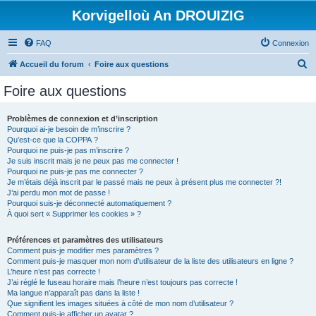
Korvigelloù An DROUIZIG
FAQ
Connexion
R
Accueil du forum
Foire aux questions
e
Foire aux questions
c
h
Problèmes de connexion et d’inscription
Pourquoi ai-je besoin de m’inscrire ?
e
Qu’est-ce que la COPPA ?
r
Pourquoi ne puis-je pas m’inscrire ?
Je suis inscrit mais je ne peux pas me connecter !
c
Pourquoi ne puis-je pas me connecter ?
Je m’étais déjà inscrit par le passé mais ne peux à présent plus me connecter ?!
h
J’ai perdu mon mot de passe !
e
Pourquoi suis-je déconnecté automatiquement ?
À quoi sert « Supprimer les cookies » ?
r
Préférences et paramètres des utilisateurs
Comment puis-je modifier mes paramètres ?
Comment puis-je masquer mon nom d’utilisateur de la liste des utilisateurs en ligne ?
L’heure n’est pas correcte !
J’ai réglé le fuseau horaire mais l’heure n’est toujours pas correcte !
Ma langue n’apparaît pas dans la liste !
Que signifient les images situées à côté de mon nom d’utilisateur ?
Comment puis-je afficher un avatar ?