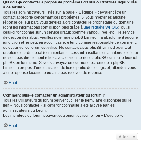
Qui dois-je contacter à propos de problèmes d’abus ou d’ordres légaux liés
à ce forum ?
Tous les administrateurs listés sur la page « L’équipe » devraient être un
contact approprié concernant ces problèmes. Si vous n’obtenez aucune
réponse de leur part, vous devriez alors contacter le propriétaire du domaine
(dont les informations sont disponibles grâce à
une requête WHOIS
), ou, si
celui-ci fonctionne sur un service gratuit (comme Yahoo, Free, etc.), le service
de gestion des abus. Veuillez noter que phpBB Limited n’a absolument aucune
juridiction et ne peut en aucun cas être tenu comme responsable de comment,
où et par qui ce forum est utilisé. Ne contactez pas phpBB Limited pour tout
problème d’ordre légal (commentaire incessant, insultant, diffamatoire, etc.) qui
ne sont pas directement reliés avec le site internet de phpBB.com ou le logiciel
phpBB en lui-même. Si vous envoyez un courrier électronique à phpBB
Limited à propos d’une utilisation de tierce partie de ce logiciel, attendez-vous
à une réponse laconique ou à ne pas recevoir de réponse.
Haut
Comment puis-je contacter un administrateur du forum ?
Tous les utilisateurs du forum peuvent utiliser le formulaire disponible sur le
lien « Nous contacter » si cette fonctionnalité a été activée par les
administrateurs du forum.
Les membres du forum peuvent également utiliser le lien « L’équipe ».
Haut
Aller