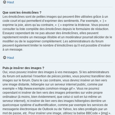
Haut
Que sont les émoticônes ?
Les émoticônes sont de petites images qui peuvent être utilisées grâce à un
code court et qui permettent d’exprimer des sentiments. Par exemple, « :) »
exprime la joie, alors qu’au contraire, « :( » exprime la tristesse. Vous pouvez
consulter la liste complète des émoticônes depuis le formulaire de rédaction.
Essayez cependant de ne pas abuser des émoticônes, elles peuvent
rapidement rendre un message illisible et un modérateur pourrait décider de le
modifier ou de le supprimer complètement. Les administrateurs du forum
peuvent également limiter le nombre d’émoticônes qu’il est possible d’insérer
à un message.
Haut
Puis-je insérer des images ?
Oui, vous pouvez insérer des images à vos messages. Si les administrateurs
du forum ont autorisé l’insertion de pièces jointes, vous pourrez transférer des
images sur le forum. Dans le cas contraire, vous devrez insérer un lien vers
une image distante, hébergée sur un serveur internet public, comme par
exemple « http://www.exemple.com/mon-image.gif ». Vous ne pourrez
cependant ni insérer de lien vers des images présentes sur votre propre
ordinateur (à moins, bien évidemment, que celui-ci soit en lui-même un
serveur internet), ni insérer de lien vers des images hébergées derrière un
quelconque système d’authentification, comme par exemple les services de
messagerie électronique de Outlook ou de Yahoo, les sites protégés par un
mot de passe, etc. Pour insérer une image, utilisez la balise BBCode « [img] ».