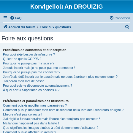
Korvigelloù An DROUIZIG
FAQ
Connexion
R
Accueil du forum
Foire aux questions
e
Foire aux questions
c
h
Problèmes de connexion et d’inscription
Pourquoi ai-je besoin de m’inscrire ?
e
Qu’est-ce que la COPPA ?
r
Pourquoi ne puis-je pas m’inscrire ?
Je suis inscrit mais je ne peux pas me connecter !
c
Pourquoi ne puis-je pas me connecter ?
Je m’étais déjà inscrit par le passé mais ne peux à présent plus me connecter ?!
h
J’ai perdu mon mot de passe !
e
Pourquoi suis-je déconnecté automatiquement ?
À quoi sert « Supprimer les cookies » ?
r
Préférences et paramètres des utilisateurs
Comment puis-je modifier mes paramètres ?
Comment puis-je masquer mon nom d’utilisateur de la liste des utilisateurs en ligne ?
L’heure n’est pas correcte !
J’ai réglé le fuseau horaire mais l’heure n’est toujours pas correcte !
Ma langue n’apparaît pas dans la liste !
Que signifient les images situées à côté de mon nom d’utilisateur ?
Comment puis-je afficher un avatar ?