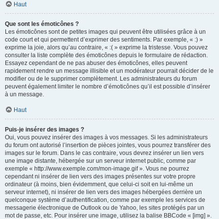
Haut
Que sont les émoticônes ?
Les émoticônes sont de petites images qui peuvent être utilisées grâce à un
code court et qui permettent d’exprimer des sentiments. Par exemple, « :) »
exprime la joie, alors qu’au contraire, « :( » exprime la tristesse. Vous pouvez
consulter la liste complète des émoticônes depuis le formulaire de rédaction.
Essayez cependant de ne pas abuser des émoticônes, elles peuvent
rapidement rendre un message illisible et un modérateur pourrait décider de le
modifier ou de le supprimer complètement. Les administrateurs du forum
peuvent également limiter le nombre d’émoticônes qu’il est possible d’insérer
à un message.
Haut
Puis-je insérer des images ?
Oui, vous pouvez insérer des images à vos messages. Si les administrateurs
du forum ont autorisé l’insertion de pièces jointes, vous pourrez transférer des
images sur le forum. Dans le cas contraire, vous devrez insérer un lien vers
une image distante, hébergée sur un serveur internet public, comme par
exemple « http://www.exemple.com/mon-image.gif ». Vous ne pourrez
cependant ni insérer de lien vers des images présentes sur votre propre
ordinateur (à moins, bien évidemment, que celui-ci soit en lui-même un
serveur internet), ni insérer de lien vers des images hébergées derrière un
quelconque système d’authentification, comme par exemple les services de
messagerie électronique de Outlook ou de Yahoo, les sites protégés par un
mot de passe, etc. Pour insérer une image, utilisez la balise BBCode « [img] ».