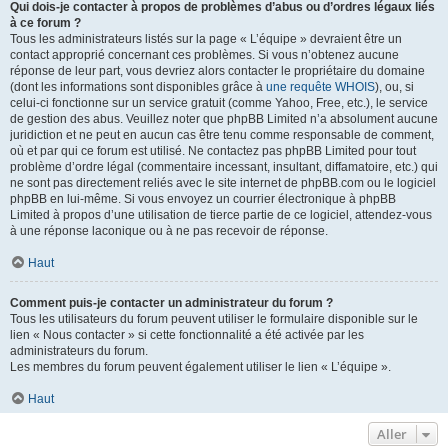
Qui dois-je contacter à propos de problèmes d’abus ou d’ordres légaux liés
à ce forum ?
Tous les administrateurs listés sur la page « L’équipe » devraient être un
contact approprié concernant ces problèmes. Si vous n’obtenez aucune
réponse de leur part, vous devriez alors contacter le propriétaire du domaine
(dont les informations sont disponibles grâce à
une requête WHOIS
), ou, si
celui-ci fonctionne sur un service gratuit (comme Yahoo, Free, etc.), le service
de gestion des abus. Veuillez noter que phpBB Limited n’a absolument aucune
juridiction et ne peut en aucun cas être tenu comme responsable de comment,
où et par qui ce forum est utilisé. Ne contactez pas phpBB Limited pour tout
problème d’ordre légal (commentaire incessant, insultant, diffamatoire, etc.) qui
ne sont pas directement reliés avec le site internet de phpBB.com ou le logiciel
phpBB en lui-même. Si vous envoyez un courrier électronique à phpBB
Limited à propos d’une utilisation de tierce partie de ce logiciel, attendez-vous
à une réponse laconique ou à ne pas recevoir de réponse.
Haut
Comment puis-je contacter un administrateur du forum ?
Tous les utilisateurs du forum peuvent utiliser le formulaire disponible sur le
lien « Nous contacter » si cette fonctionnalité a été activée par les
administrateurs du forum.
Les membres du forum peuvent également utiliser le lien « L’équipe ».
Haut
Aller