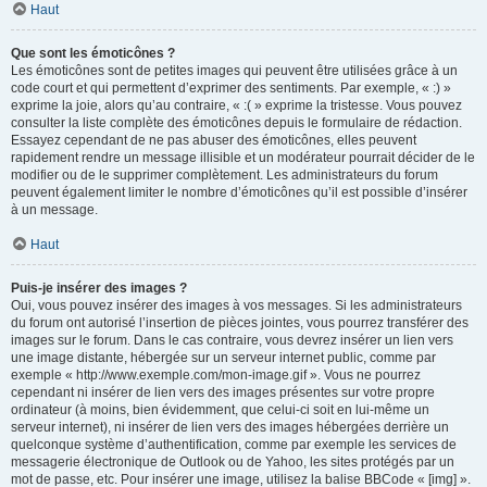
Haut
Que sont les émoticônes ?
Les émoticônes sont de petites images qui peuvent être utilisées grâce à un
code court et qui permettent d’exprimer des sentiments. Par exemple, « :) »
exprime la joie, alors qu’au contraire, « :( » exprime la tristesse. Vous pouvez
consulter la liste complète des émoticônes depuis le formulaire de rédaction.
Essayez cependant de ne pas abuser des émoticônes, elles peuvent
rapidement rendre un message illisible et un modérateur pourrait décider de le
modifier ou de le supprimer complètement. Les administrateurs du forum
peuvent également limiter le nombre d’émoticônes qu’il est possible d’insérer
à un message.
Haut
Puis-je insérer des images ?
Oui, vous pouvez insérer des images à vos messages. Si les administrateurs
du forum ont autorisé l’insertion de pièces jointes, vous pourrez transférer des
images sur le forum. Dans le cas contraire, vous devrez insérer un lien vers
une image distante, hébergée sur un serveur internet public, comme par
exemple « http://www.exemple.com/mon-image.gif ». Vous ne pourrez
cependant ni insérer de lien vers des images présentes sur votre propre
ordinateur (à moins, bien évidemment, que celui-ci soit en lui-même un
serveur internet), ni insérer de lien vers des images hébergées derrière un
quelconque système d’authentification, comme par exemple les services de
messagerie électronique de Outlook ou de Yahoo, les sites protégés par un
mot de passe, etc. Pour insérer une image, utilisez la balise BBCode « [img] ».