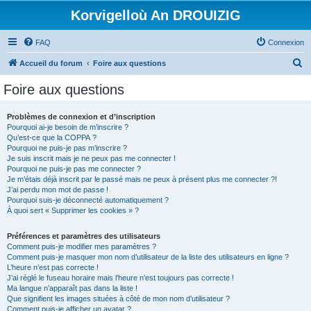
Korvigelloù An DROUIZIG
FAQ
Connexion
R
Accueil du forum
Foire aux questions
e
Foire aux questions
c
h
Problèmes de connexion et d’inscription
Pourquoi ai-je besoin de m’inscrire ?
e
Qu’est-ce que la COPPA ?
r
Pourquoi ne puis-je pas m’inscrire ?
Je suis inscrit mais je ne peux pas me connecter !
c
Pourquoi ne puis-je pas me connecter ?
Je m’étais déjà inscrit par le passé mais ne peux à présent plus me connecter ?!
h
J’ai perdu mon mot de passe !
e
Pourquoi suis-je déconnecté automatiquement ?
À quoi sert « Supprimer les cookies » ?
r
Préférences et paramètres des utilisateurs
Comment puis-je modifier mes paramètres ?
Comment puis-je masquer mon nom d’utilisateur de la liste des utilisateurs en ligne ?
L’heure n’est pas correcte !
J’ai réglé le fuseau horaire mais l’heure n’est toujours pas correcte !
Ma langue n’apparaît pas dans la liste !
Que signifient les images situées à côté de mon nom d’utilisateur ?
Comment puis-je afficher un avatar ?