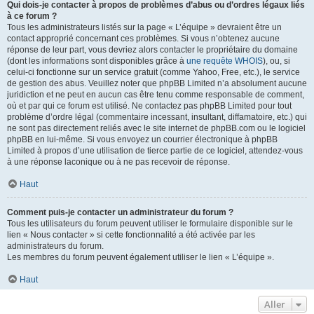
Qui dois-je contacter à propos de problèmes d’abus ou d’ordres légaux liés
à ce forum ?
Tous les administrateurs listés sur la page « L’équipe » devraient être un
contact approprié concernant ces problèmes. Si vous n’obtenez aucune
réponse de leur part, vous devriez alors contacter le propriétaire du domaine
(dont les informations sont disponibles grâce à
une requête WHOIS
), ou, si
celui-ci fonctionne sur un service gratuit (comme Yahoo, Free, etc.), le service
de gestion des abus. Veuillez noter que phpBB Limited n’a absolument aucune
juridiction et ne peut en aucun cas être tenu comme responsable de comment,
où et par qui ce forum est utilisé. Ne contactez pas phpBB Limited pour tout
problème d’ordre légal (commentaire incessant, insultant, diffamatoire, etc.) qui
ne sont pas directement reliés avec le site internet de phpBB.com ou le logiciel
phpBB en lui-même. Si vous envoyez un courrier électronique à phpBB
Limited à propos d’une utilisation de tierce partie de ce logiciel, attendez-vous
à une réponse laconique ou à ne pas recevoir de réponse.
Haut
Comment puis-je contacter un administrateur du forum ?
Tous les utilisateurs du forum peuvent utiliser le formulaire disponible sur le
lien « Nous contacter » si cette fonctionnalité a été activée par les
administrateurs du forum.
Les membres du forum peuvent également utiliser le lien « L’équipe ».
Haut
Aller