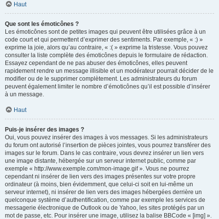
Haut
Que sont les émoticônes ?
Les émoticônes sont de petites images qui peuvent être utilisées grâce à un
code court et qui permettent d’exprimer des sentiments. Par exemple, « :) »
exprime la joie, alors qu’au contraire, « :( » exprime la tristesse. Vous pouvez
consulter la liste complète des émoticônes depuis le formulaire de rédaction.
Essayez cependant de ne pas abuser des émoticônes, elles peuvent
rapidement rendre un message illisible et un modérateur pourrait décider de le
modifier ou de le supprimer complètement. Les administrateurs du forum
peuvent également limiter le nombre d’émoticônes qu’il est possible d’insérer
à un message.
Haut
Puis-je insérer des images ?
Oui, vous pouvez insérer des images à vos messages. Si les administrateurs
du forum ont autorisé l’insertion de pièces jointes, vous pourrez transférer des
images sur le forum. Dans le cas contraire, vous devrez insérer un lien vers
une image distante, hébergée sur un serveur internet public, comme par
exemple « http://www.exemple.com/mon-image.gif ». Vous ne pourrez
cependant ni insérer de lien vers des images présentes sur votre propre
ordinateur (à moins, bien évidemment, que celui-ci soit en lui-même un
serveur internet), ni insérer de lien vers des images hébergées derrière un
quelconque système d’authentification, comme par exemple les services de
messagerie électronique de Outlook ou de Yahoo, les sites protégés par un
mot de passe, etc. Pour insérer une image, utilisez la balise BBCode « [img] ».