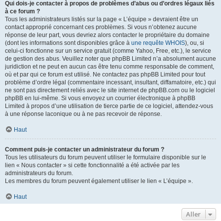
Qui dois-je contacter à propos de problèmes d’abus ou d’ordres légaux liés
à ce forum ?
Tous les administrateurs listés sur la page « L’équipe » devraient être un
contact approprié concernant ces problèmes. Si vous n’obtenez aucune
réponse de leur part, vous devriez alors contacter le propriétaire du domaine
(dont les informations sont disponibles grâce à
une requête WHOIS
), ou, si
celui-ci fonctionne sur un service gratuit (comme Yahoo, Free, etc.), le service
de gestion des abus. Veuillez noter que phpBB Limited n’a absolument aucune
juridiction et ne peut en aucun cas être tenu comme responsable de comment,
où et par qui ce forum est utilisé. Ne contactez pas phpBB Limited pour tout
problème d’ordre légal (commentaire incessant, insultant, diffamatoire, etc.) qui
ne sont pas directement reliés avec le site internet de phpBB.com ou le logiciel
phpBB en lui-même. Si vous envoyez un courrier électronique à phpBB
Limited à propos d’une utilisation de tierce partie de ce logiciel, attendez-vous
à une réponse laconique ou à ne pas recevoir de réponse.
Haut
Comment puis-je contacter un administrateur du forum ?
Tous les utilisateurs du forum peuvent utiliser le formulaire disponible sur le
lien « Nous contacter » si cette fonctionnalité a été activée par les
administrateurs du forum.
Les membres du forum peuvent également utiliser le lien « L’équipe ».
Haut
Aller