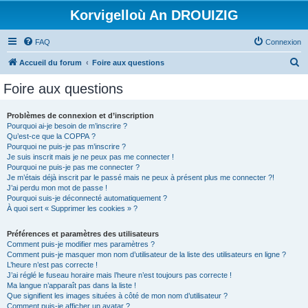
Korvigelloù An DROUIZIG
FAQ
Connexion
R
Accueil du forum
Foire aux questions
e
Foire aux questions
c
h
Problèmes de connexion et d’inscription
Pourquoi ai-je besoin de m’inscrire ?
e
Qu’est-ce que la COPPA ?
r
Pourquoi ne puis-je pas m’inscrire ?
Je suis inscrit mais je ne peux pas me connecter !
c
Pourquoi ne puis-je pas me connecter ?
Je m’étais déjà inscrit par le passé mais ne peux à présent plus me connecter ?!
h
J’ai perdu mon mot de passe !
e
Pourquoi suis-je déconnecté automatiquement ?
À quoi sert « Supprimer les cookies » ?
r
Préférences et paramètres des utilisateurs
Comment puis-je modifier mes paramètres ?
Comment puis-je masquer mon nom d’utilisateur de la liste des utilisateurs en ligne ?
L’heure n’est pas correcte !
J’ai réglé le fuseau horaire mais l’heure n’est toujours pas correcte !
Ma langue n’apparaît pas dans la liste !
Que signifient les images situées à côté de mon nom d’utilisateur ?
Comment puis-je afficher un avatar ?