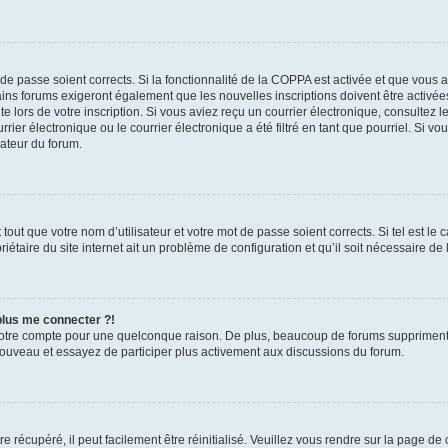
t de passe soient corrects. Si la fonctionnalité de la COPPA est activée et que vous 
ains forums exigeront également que les nouvelles inscriptions doivent être activée
te lors de votre inscription. Si vous aviez reçu un courrier électronique, consultez l
r électronique ou le courrier électronique a été filtré en tant que pourriel. Si vo
rateur du forum.
out que votre nom d’utilisateur et votre mot de passe soient corrects. Si tel est le
iétaire du site internet ait un problème de configuration et qu’il soit nécessaire de l
 plus me connecter ?!
votre compte pour une quelconque raison. De plus, beaucoup de forums suppriment pér
 nouveau et essayez de participer plus activement aux discussions du forum.
 récupéré, il peut facilement être réinitialisé. Veuillez vous rendre sur la page de