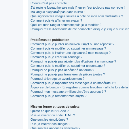
L’heure n’est pas correcte !
J’ai réglé le fuseau horaire mais l’heure n’est toujours pas correcte !
Ma langue n’apparaît pas dans la liste !
Que signifient les images situées à côté de mon nom d’utilisateur ?
Comment puis-je afficher un avatar ?
Quel est mon rang et comment puis-je le modifier ?
Pourquoi m’est-il demandé de me connecter lorsque je clique sur le lien 
Problèmes de publication
Comment puis-je publier un nouveau sujet ou une réponse ?
Comment puis-je modifier ou supprimer un message ?
Comment puis-je insérer une signature à mon message ?
Comment puis-je créer un sondage ?
Pourquoi ne puis-je pas ajouter plus d’options à un sondage ?
Comment puis-je modifier ou supprimer un sondage ?
Pourquoi ne puis-je pas accéder à un forum ?
Pourquoi ne puis-je pas transférer de pièces jointes ?
Pourquoi ai-je reçu un avertissement ?
Comment puis-je rapporter des messages à un modérateur ?
À quoi sert le bouton « Enregistrer comme brouillon » affiché lors de la 
Pourquoi mon message a-t-il besoin d’être approuvé ?
Comment puis-je remonter mes sujets ?
Mise en forme et types de sujets
Qu’est-ce que le BBCode ?
Puis-je insérer du code HTML ?
Que sont les émoticônes ?
Puis-je insérer des images ?
Que sont les annonces générales ?