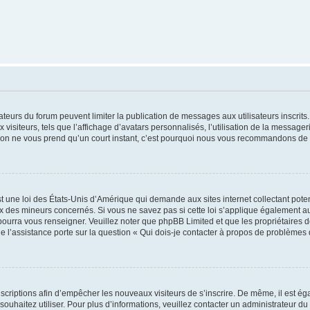
trateurs du forum peuvent limiter la publication de messages aux utilisateurs inscri
visiteurs, tels que l’affichage d’avatars personnalisés, l’utilisation de la messager
ription ne vous prend qu’un court instant, c’est pourquoi nous vous recommandons de l
t une loi des États-Unis d’Amérique qui demande aux sites internet collectant pot
 des mineurs concernés. Si vous ne savez pas si cette loi s’applique également au
 pourra vous renseigner. Veuillez noter que phpBB Limited et que les propriétaires
ue l’assistance porte sur la question « Qui dois-je contacter à propos de problèmes 
inscriptions afin d’empêcher les nouveaux visiteurs de s’inscrire. De même, il est é
s souhaitez utiliser. Pour plus d’informations, veuillez contacter un administrateur du