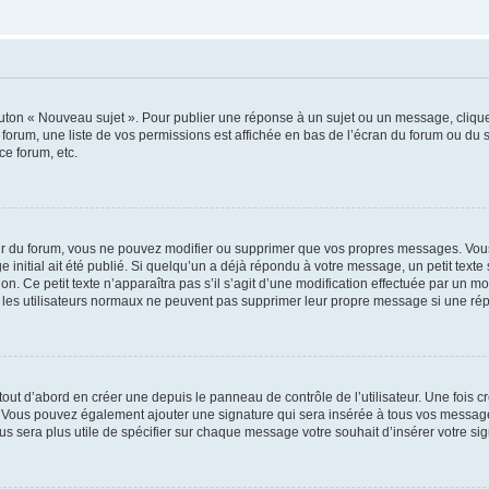
outon « Nouveau sujet ». Pour publier une réponse à un sujet ou un message, cliqu
 forum, une liste de vos permissions est affichée en bas de l’écran du forum ou du
ce forum, etc.
r du forum, vous ne pouvez modifier ou supprimer que vos propres messages. Vou
 initial ait été publié. Si quelqu’un a déjà répondu à votre message, un petit text
ion. Ce petit texte n’apparaîtra pas s’il s’agit d’une modification effectuée par un 
ue les utilisateurs normaux ne peuvent pas supprimer leur propre message si une ré
ut d’abord en créer une depuis le panneau de contrôle de l’utilisateur. Une fois c
ure. Vous pouvez également ajouter une signature qui sera insérée à tous vos mess
 vous sera plus utile de spécifier sur chaque message votre souhait d’insérer votre si