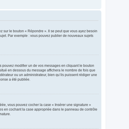
ez sur le bouton « Répondre ». Il se peut que vous ayez besoin
 sujet. Par exemple : vous pouvez publier de nouveaux sujets
s pouvez modifier un de vos messages en cliquant le bouton
e situé en dessous du message affichera le nombre de fois que
modérateur ou un administrateur, bien qu’ils puissent rédiger une
ponse a été publiée.
réée, vous pouvez cocher la case « Insérer une signature »
ages en cochant la case appropriée dans le panneau de contrôle
gnature.