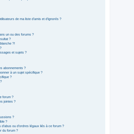
lisateurs de ma liste d’amis et d’ignorés ?
ans un ou des forums ?
sultat ?
blanche ?!
?
ssages et sujets ?
t les abonnements ?
onner à un sujet spécifique ?
ifique ?
 ?
ce forum ?
s jointes ?
cussions ?
ible ?
 d’abus ou d’ordres légaux liés à ce forum ?
r du forum ?