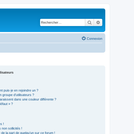
Rechercher
Recherche avancé
Connexion
lisateurs
t puis-je en rejoindre un ?
 groupe d’utilisateurs ?
araissent dans une couleur différente ?
défaut » ?
s !
non sollicités !
e de la part de quelqu’un sur ce forum !