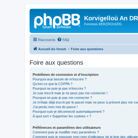
Korvigelloù An D
Foromoù KERZROUIZIG
Raccourcis
FAQ
Accueil du forum
Foire aux questions
Foire aux questions
Problèmes de connexion et d’inscription
Pourquoi ai-je besoin de m’inscrire ?
Qu’est-ce que la COPPA ?
Pourquoi ne puis-je pas m’inscrire ?
Je suis inscrit mais je ne peux pas me connecter !
Pourquoi ne puis-je pas me connecter ?
Je m’étais déjà inscrit par le passé mais ne peux à présent plus me co
J’ai perdu mon mot de passe !
Pourquoi suis-je déconnecté automatiquement ?
À quoi sert « Supprimer les cookies » ?
Préférences et paramètres des utilisateurs
Comment puis-je modifier mes paramètres ?
Comment puis-je masquer mon nom d’utilisateur de la liste des utilisate