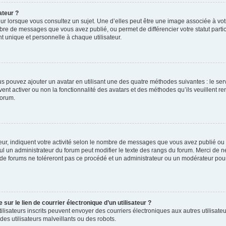
ateur ?
ur lorsque vous consultez un sujet. Une d’elles peut être une image associée à vo
mbre de messages que vous avez publié, ou permet de différencier votre statut parti
 unique et personnelle à chaque utilisateur.
ous pouvez ajouter un avatar en utilisant une des quatre méthodes suivantes : le serv
ent activer ou non la fonctionnalité des avatars et des méthodes qu’ils veuillent ren
forum.
ur, indiquent votre activité selon le nombre de messages que vous avez publié ou id
eul un administrateur du forum peut modifier le texte des rangs du forum. Merci de 
de forums ne toléreront pas ce procédé et un administrateur ou un modérateur pou
ur le lien de courrier électronique d’un utilisateur ?
s utilisateurs inscrits peuvent envoyer des courriers électroniques aux autres utili
es utilisateurs malveillants ou des robots.