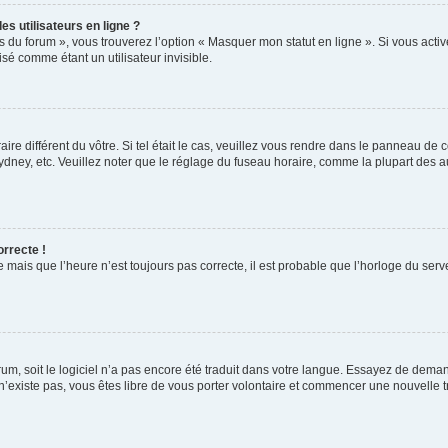
s utilisateurs en ligne ?
s du forum », vous trouverez l’option « Masquer mon statut en ligne ». Si vous activ
é comme étant un utilisateur invisible.
aire différent du vôtre. Si tel était le cas, veuillez vous rendre dans le panneau de co
ey, etc. Veuillez noter que le réglage du fuseau horaire, comme la plupart des autr
orrecte !
 mais que l’heure n’est toujours pas correcte, il est probable que l’horloge du serve
orum, soit le logiciel n’a pas encore été traduit dans votre langue. Essayez de deman
 n’existe pas, vous êtes libre de vous porter volontaire et commencer une nouvelle t