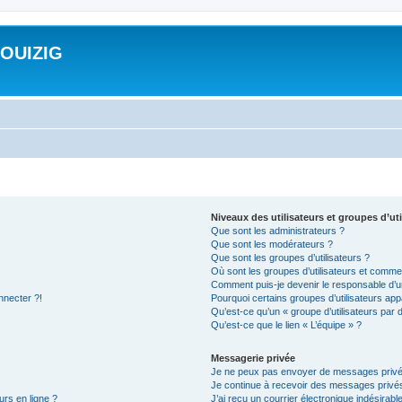
ROUIZIG
Niveaux des utilisateurs et groupes d’uti
Que sont les administrateurs ?
Que sont les modérateurs ?
Que sont les groupes d’utilisateurs ?
Où sont les groupes d’utilisateurs et commen
Comment puis-je devenir le responsable d’un
nnecter ?!
Pourquoi certains groupes d’utilisateurs app
Qu’est-ce qu’un « groupe d’utilisateurs par 
Qu’est-ce que le lien « L’équipe » ?
Messagerie privée
Je ne peux pas envoyer de messages privé
Je continue à recevoir des messages privés 
urs en ligne ?
J’ai reçu un courrier électronique indésirabl