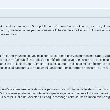
outon « Nouveau sujet ». Pour publier une réponse à un sujet ou un message, cliqu
 forum, une liste de vos permissions est affichée en bas de l’écran du forum ou du
ce forum, etc.
r du forum, vous ne pouvez modifier ou supprimer que vos propres messages. Vou
 initial ait été publié. Si quelqu’un a déjà répondu à votre message, un petit text
ion. Ce petit texte n’apparaîtra pas s’il s’agit d’une modification effectuée par un 
ue les utilisateurs normaux ne peuvent pas supprimer leur propre message si une ré
ut d’abord en créer une depuis le panneau de contrôle de l’utilisateur. Une fois c
ure. Vous pouvez également ajouter une signature qui sera insérée à tous vos mess
 vous sera plus utile de spécifier sur chaque message votre souhait d’insérer votre si