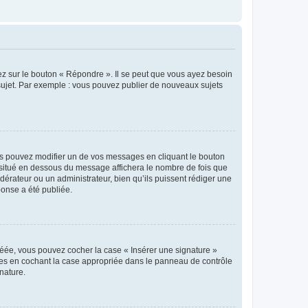
ez sur le bouton « Répondre ». Il se peut que vous ayez besoin
 sujet. Par exemple : vous pouvez publier de nouveaux sujets
s pouvez modifier un de vos messages en cliquant le bouton
e situé en dessous du message affichera le nombre de fois que
modérateur ou un administrateur, bien qu’ils puissent rédiger une
ponse a été publiée.
réée, vous pouvez cocher la case « Insérer une signature »
ages en cochant la case appropriée dans le panneau de contrôle
gnature.