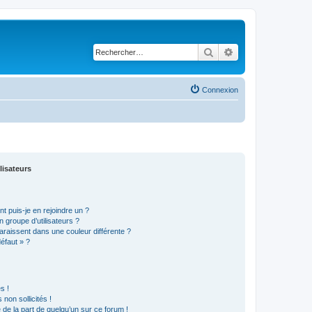
Rechercher
Recherche avancé
Connexion
lisateurs
t puis-je en rejoindre un ?
 groupe d’utilisateurs ?
araissent dans une couleur différente ?
défaut » ?
s !
non sollicités !
e de la part de quelqu’un sur ce forum !