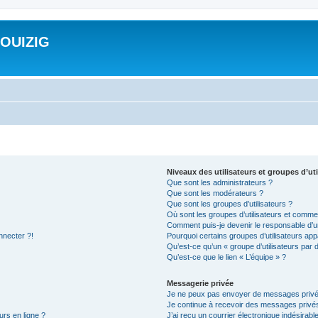
ROUIZIG
Niveaux des utilisateurs et groupes d’uti
Que sont les administrateurs ?
Que sont les modérateurs ?
Que sont les groupes d’utilisateurs ?
Où sont les groupes d’utilisateurs et commen
Comment puis-je devenir le responsable d’un
nnecter ?!
Pourquoi certains groupes d’utilisateurs app
Qu’est-ce qu’un « groupe d’utilisateurs par 
Qu’est-ce que le lien « L’équipe » ?
Messagerie privée
Je ne peux pas envoyer de messages privé
Je continue à recevoir des messages privés 
urs en ligne ?
J’ai reçu un courrier électronique indésirabl