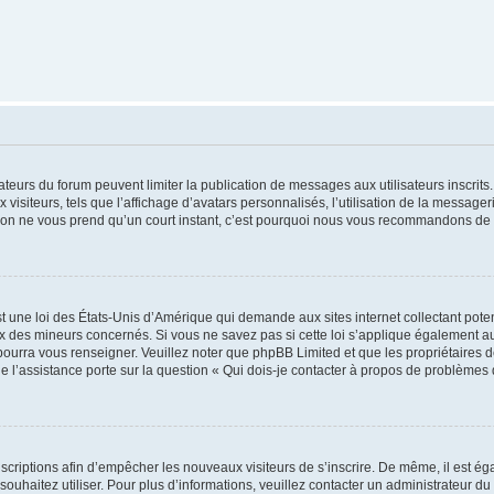
trateurs du forum peuvent limiter la publication de messages aux utilisateurs inscri
visiteurs, tels que l’affichage d’avatars personnalisés, l’utilisation de la messager
ription ne vous prend qu’un court instant, c’est pourquoi nous vous recommandons de l
t une loi des États-Unis d’Amérique qui demande aux sites internet collectant pot
 des mineurs concernés. Si vous ne savez pas si cette loi s’applique également au
 pourra vous renseigner. Veuillez noter que phpBB Limited et que les propriétaires
ue l’assistance porte sur la question « Qui dois-je contacter à propos de problèmes 
inscriptions afin d’empêcher les nouveaux visiteurs de s’inscrire. De même, il est é
s souhaitez utiliser. Pour plus d’informations, veuillez contacter un administrateur du