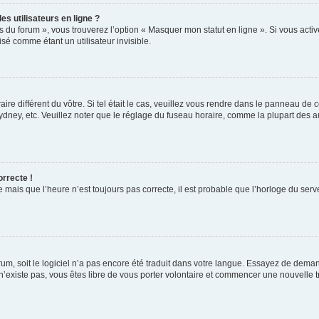
s utilisateurs en ligne ?
s du forum », vous trouverez l’option « Masquer mon statut en ligne ». Si vous activ
é comme étant un utilisateur invisible.
aire différent du vôtre. Si tel était le cas, veuillez vous rendre dans le panneau de co
ey, etc. Veuillez noter que le réglage du fuseau horaire, comme la plupart des autr
orrecte !
 mais que l’heure n’est toujours pas correcte, il est probable que l’horloge du serve
orum, soit le logiciel n’a pas encore été traduit dans votre langue. Essayez de deman
 n’existe pas, vous êtes libre de vous porter volontaire et commencer une nouvelle t