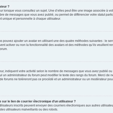
ateur ?
ur lorsque vous consultez un sujet. Une d’elles peut être une image associée à vo
mbre de messages que vous avez publié, ou permet de différencier votre statut parti
 unique et personnelle à chaque utilisateur.
ous pouvez ajouter un avatar en utilisant une des quatre méthodes suivantes : le serv
ent activer ou non la fonctionnalité des avatars et des méthodes qu’ils veuillent ren
forum.
ur, indiquent votre activité selon le nombre de messages que vous avez publié ou id
eul un administrateur du forum peut modifier le texte des rangs du forum. Merci de 
de forums ne toléreront pas ce procédé et un administrateur ou un modérateur pou
ur le lien de courrier électronique d’un utilisateur ?
s utilisateurs inscrits peuvent envoyer des courriers électroniques aux autres utili
es utilisateurs malveillants ou des robots.