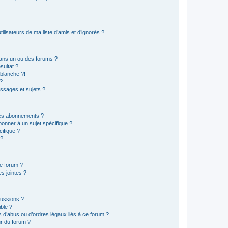
lisateurs de ma liste d’amis et d’ignorés ?
ans un ou des forums ?
sultat ?
blanche ?!
?
ssages et sujets ?
t les abonnements ?
onner à un sujet spécifique ?
ifique ?
 ?
ce forum ?
s jointes ?
cussions ?
ible ?
 d’abus ou d’ordres légaux liés à ce forum ?
r du forum ?