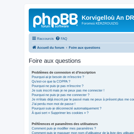
Korvigelloù An D
Foromoù KERZROUIZIG
Raccourcis
FAQ
Accueil du forum
Foire aux questions
Foire aux questions
Problèmes de connexion et d’inscription
Pourquoi ai-je besoin de m’inscrire ?
Qu’est-ce que la COPPA ?
Pourquoi ne puis-je pas m’inscrire ?
Je suis inscrit mais je ne peux pas me connecter !
Pourquoi ne puis-je pas me connecter ?
Je m’étais déjà inscrit par le passé mais ne peux à présent plus me co
J’ai perdu mon mot de passe !
Pourquoi suis-je déconnecté automatiquement ?
À quoi sert « Supprimer les cookies » ?
Préférences et paramètres des utilisateurs
Comment puis-je modifier mes paramètres ?
Comment puis-je masquer mon nom d’utilisateur de la liste des utilisate