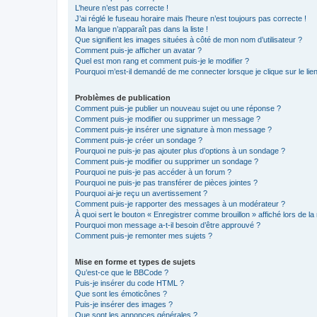
L’heure n’est pas correcte !
J’ai réglé le fuseau horaire mais l’heure n’est toujours pas correcte !
Ma langue n’apparaît pas dans la liste !
Que signifient les images situées à côté de mon nom d’utilisateur ?
Comment puis-je afficher un avatar ?
Quel est mon rang et comment puis-je le modifier ?
Pourquoi m’est-il demandé de me connecter lorsque je clique sur le lien 
Problèmes de publication
Comment puis-je publier un nouveau sujet ou une réponse ?
Comment puis-je modifier ou supprimer un message ?
Comment puis-je insérer une signature à mon message ?
Comment puis-je créer un sondage ?
Pourquoi ne puis-je pas ajouter plus d’options à un sondage ?
Comment puis-je modifier ou supprimer un sondage ?
Pourquoi ne puis-je pas accéder à un forum ?
Pourquoi ne puis-je pas transférer de pièces jointes ?
Pourquoi ai-je reçu un avertissement ?
Comment puis-je rapporter des messages à un modérateur ?
À quoi sert le bouton « Enregistrer comme brouillon » affiché lors de la 
Pourquoi mon message a-t-il besoin d’être approuvé ?
Comment puis-je remonter mes sujets ?
Mise en forme et types de sujets
Qu’est-ce que le BBCode ?
Puis-je insérer du code HTML ?
Que sont les émoticônes ?
Puis-je insérer des images ?
Que sont les annonces générales ?