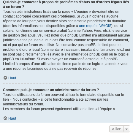
Qui dois-je contacter à propos de problèmes d’abus ou d’ordres légaux liés
à ce forum ?
Tous les administrateurs listés sur la page « L’équipe » devraient être un
contact approprié concernant ces problèmes. Si vous n’obtenez aucune
réponse de leur part, vous devriez alors contacter le propriétaire du domaine
(dont les informations sont disponibles grâce à
une requête WHOIS
), ou, si
celui-ci fonctionne sur un service gratuit (comme Yahoo, Free, etc.), le service
de gestion des abus. Veuillez noter que phpBB Limited n’a absolument aucune
juridiction et ne peut en aucun cas être tenu comme responsable de comment,
où et par qui ce forum est utilisé. Ne contactez pas phpBB Limited pour tout
problème d’ordre légal (commentaire incessant, insultant, diffamatoire, etc.) qui
ne sont pas directement reliés avec le site internet de phpBB.com ou le logiciel
phpBB en lui-même. Si vous envoyez un courrier électronique à phpBB
Limited à propos d’une utilisation de tierce partie de ce logiciel, attendez-vous
à une réponse laconique ou à ne pas recevoir de réponse.
Haut
Comment puis-je contacter un administrateur du forum ?
Tous les utilisateurs du forum peuvent utiliser le formulaire disponible sur le
lien « Nous contacter » si cette fonctionnalité a été activée par les
administrateurs du forum.
Les membres du forum peuvent également utiliser le lien « L’équipe ».
Haut
Aller