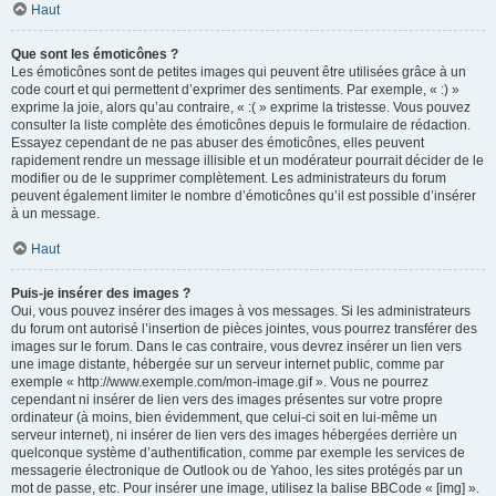
Haut
Que sont les émoticônes ?
Les émoticônes sont de petites images qui peuvent être utilisées grâce à un
code court et qui permettent d’exprimer des sentiments. Par exemple, « :) »
exprime la joie, alors qu’au contraire, « :( » exprime la tristesse. Vous pouvez
consulter la liste complète des émoticônes depuis le formulaire de rédaction.
Essayez cependant de ne pas abuser des émoticônes, elles peuvent
rapidement rendre un message illisible et un modérateur pourrait décider de le
modifier ou de le supprimer complètement. Les administrateurs du forum
peuvent également limiter le nombre d’émoticônes qu’il est possible d’insérer
à un message.
Haut
Puis-je insérer des images ?
Oui, vous pouvez insérer des images à vos messages. Si les administrateurs
du forum ont autorisé l’insertion de pièces jointes, vous pourrez transférer des
images sur le forum. Dans le cas contraire, vous devrez insérer un lien vers
une image distante, hébergée sur un serveur internet public, comme par
exemple « http://www.exemple.com/mon-image.gif ». Vous ne pourrez
cependant ni insérer de lien vers des images présentes sur votre propre
ordinateur (à moins, bien évidemment, que celui-ci soit en lui-même un
serveur internet), ni insérer de lien vers des images hébergées derrière un
quelconque système d’authentification, comme par exemple les services de
messagerie électronique de Outlook ou de Yahoo, les sites protégés par un
mot de passe, etc. Pour insérer une image, utilisez la balise BBCode « [img] ».