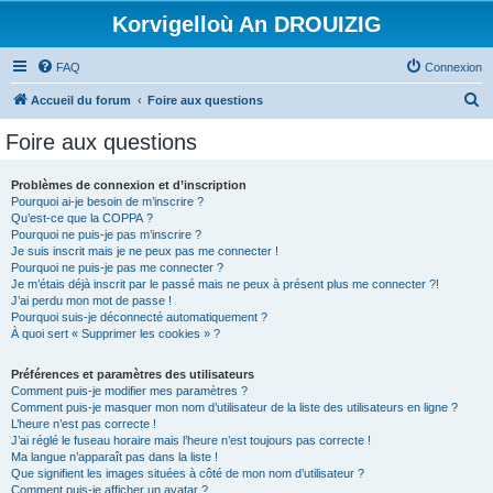
Korvigelloù An DROUIZIG
FAQ
Connexion
R
Accueil du forum
Foire aux questions
e
Foire aux questions
c
h
Problèmes de connexion et d’inscription
Pourquoi ai-je besoin de m’inscrire ?
e
Qu’est-ce que la COPPA ?
r
Pourquoi ne puis-je pas m’inscrire ?
Je suis inscrit mais je ne peux pas me connecter !
c
Pourquoi ne puis-je pas me connecter ?
Je m’étais déjà inscrit par le passé mais ne peux à présent plus me connecter ?!
h
J’ai perdu mon mot de passe !
e
Pourquoi suis-je déconnecté automatiquement ?
À quoi sert « Supprimer les cookies » ?
r
Préférences et paramètres des utilisateurs
Comment puis-je modifier mes paramètres ?
Comment puis-je masquer mon nom d’utilisateur de la liste des utilisateurs en ligne ?
L’heure n’est pas correcte !
J’ai réglé le fuseau horaire mais l’heure n’est toujours pas correcte !
Ma langue n’apparaît pas dans la liste !
Que signifient les images situées à côté de mon nom d’utilisateur ?
Comment puis-je afficher un avatar ?