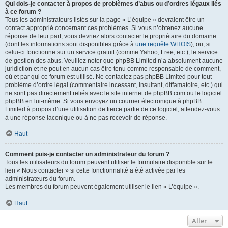
Qui dois-je contacter à propos de problèmes d’abus ou d’ordres légaux liés
à ce forum ?
Tous les administrateurs listés sur la page « L’équipe » devraient être un
contact approprié concernant ces problèmes. Si vous n’obtenez aucune
réponse de leur part, vous devriez alors contacter le propriétaire du domaine
(dont les informations sont disponibles grâce à
une requête WHOIS
), ou, si
celui-ci fonctionne sur un service gratuit (comme Yahoo, Free, etc.), le service
de gestion des abus. Veuillez noter que phpBB Limited n’a absolument aucune
juridiction et ne peut en aucun cas être tenu comme responsable de comment,
où et par qui ce forum est utilisé. Ne contactez pas phpBB Limited pour tout
problème d’ordre légal (commentaire incessant, insultant, diffamatoire, etc.) qui
ne sont pas directement reliés avec le site internet de phpBB.com ou le logiciel
phpBB en lui-même. Si vous envoyez un courrier électronique à phpBB
Limited à propos d’une utilisation de tierce partie de ce logiciel, attendez-vous
à une réponse laconique ou à ne pas recevoir de réponse.
Haut
Comment puis-je contacter un administrateur du forum ?
Tous les utilisateurs du forum peuvent utiliser le formulaire disponible sur le
lien « Nous contacter » si cette fonctionnalité a été activée par les
administrateurs du forum.
Les membres du forum peuvent également utiliser le lien « L’équipe ».
Haut
Aller