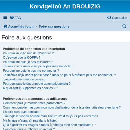
Korvigelloù An DROUIZIG
FAQ
Connexion
R
Accueil du forum
Foire aux questions
e
Foire aux questions
c
h
Problèmes de connexion et d’inscription
Pourquoi ai-je besoin de m’inscrire ?
e
Qu’est-ce que la COPPA ?
r
Pourquoi ne puis-je pas m’inscrire ?
Je suis inscrit mais je ne peux pas me connecter !
c
Pourquoi ne puis-je pas me connecter ?
Je m’étais déjà inscrit par le passé mais ne peux à présent plus me connecter ?!
h
J’ai perdu mon mot de passe !
e
Pourquoi suis-je déconnecté automatiquement ?
À quoi sert « Supprimer les cookies » ?
r
Préférences et paramètres des utilisateurs
Comment puis-je modifier mes paramètres ?
Comment puis-je masquer mon nom d’utilisateur de la liste des utilisateurs en ligne ?
L’heure n’est pas correcte !
J’ai réglé le fuseau horaire mais l’heure n’est toujours pas correcte !
Ma langue n’apparaît pas dans la liste !
Que signifient les images situées à côté de mon nom d’utilisateur ?
Comment puis-je afficher un avatar ?