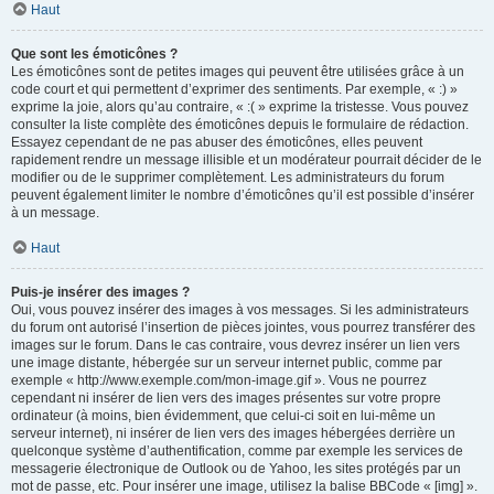
Haut
Que sont les émoticônes ?
Les émoticônes sont de petites images qui peuvent être utilisées grâce à un
code court et qui permettent d’exprimer des sentiments. Par exemple, « :) »
exprime la joie, alors qu’au contraire, « :( » exprime la tristesse. Vous pouvez
consulter la liste complète des émoticônes depuis le formulaire de rédaction.
Essayez cependant de ne pas abuser des émoticônes, elles peuvent
rapidement rendre un message illisible et un modérateur pourrait décider de le
modifier ou de le supprimer complètement. Les administrateurs du forum
peuvent également limiter le nombre d’émoticônes qu’il est possible d’insérer
à un message.
Haut
Puis-je insérer des images ?
Oui, vous pouvez insérer des images à vos messages. Si les administrateurs
du forum ont autorisé l’insertion de pièces jointes, vous pourrez transférer des
images sur le forum. Dans le cas contraire, vous devrez insérer un lien vers
une image distante, hébergée sur un serveur internet public, comme par
exemple « http://www.exemple.com/mon-image.gif ». Vous ne pourrez
cependant ni insérer de lien vers des images présentes sur votre propre
ordinateur (à moins, bien évidemment, que celui-ci soit en lui-même un
serveur internet), ni insérer de lien vers des images hébergées derrière un
quelconque système d’authentification, comme par exemple les services de
messagerie électronique de Outlook ou de Yahoo, les sites protégés par un
mot de passe, etc. Pour insérer une image, utilisez la balise BBCode « [img] ».