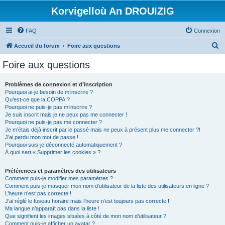
Korvigelloù An DROUIZIG
FAQ
Connexion
R
Accueil du forum
Foire aux questions
e
Foire aux questions
c
h
Problèmes de connexion et d’inscription
Pourquoi ai-je besoin de m’inscrire ?
e
Qu’est-ce que la COPPA ?
r
Pourquoi ne puis-je pas m’inscrire ?
Je suis inscrit mais je ne peux pas me connecter !
c
Pourquoi ne puis-je pas me connecter ?
Je m’étais déjà inscrit par le passé mais ne peux à présent plus me connecter ?!
h
J’ai perdu mon mot de passe !
e
Pourquoi suis-je déconnecté automatiquement ?
À quoi sert « Supprimer les cookies » ?
r
Préférences et paramètres des utilisateurs
Comment puis-je modifier mes paramètres ?
Comment puis-je masquer mon nom d’utilisateur de la liste des utilisateurs en ligne ?
L’heure n’est pas correcte !
J’ai réglé le fuseau horaire mais l’heure n’est toujours pas correcte !
Ma langue n’apparaît pas dans la liste !
Que signifient les images situées à côté de mon nom d’utilisateur ?
Comment puis-je afficher un avatar ?