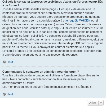
Qui dois-je contacter à propos de problèmes d’abus ou d’ordres légaux liés
à ce forum ?
Tous les administrateurs listés sur la page « L’équipe » devraient être un
contact approprié concernant ces problèmes. Si vous n’obtenez aucune
réponse de leur part, vous devriez alors contacter le propriétaire du domaine
(dont les informations sont disponibles grâce à
une requête WHOIS
), ou, si
celui-ci fonctionne sur un service gratuit (comme Yahoo, Free, etc.), le service
de gestion des abus. Veuillez noter que phpBB Limited n’a absolument aucune
juridiction et ne peut en aucun cas être tenu comme responsable de comment,
où et par qui ce forum est utilisé. Ne contactez pas phpBB Limited pour tout
problème d’ordre légal (commentaire incessant, insultant, diffamatoire, etc.) qui
ne sont pas directement reliés avec le site internet de phpBB.com ou le logiciel
phpBB en lui-même. Si vous envoyez un courrier électronique à phpBB
Limited à propos d’une utilisation de tierce partie de ce logiciel, attendez-vous
à une réponse laconique ou à ne pas recevoir de réponse.
Haut
Comment puis-je contacter un administrateur du forum ?
Tous les utilisateurs du forum peuvent utiliser le formulaire disponible sur le
lien « Nous contacter » si cette fonctionnalité a été activée par les
administrateurs du forum.
Les membres du forum peuvent également utiliser le lien « L’équipe ».
Haut
Aller