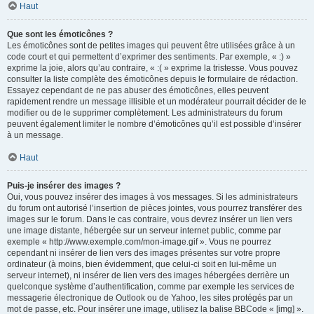
Haut
Que sont les émoticônes ?
Les émoticônes sont de petites images qui peuvent être utilisées grâce à un
code court et qui permettent d’exprimer des sentiments. Par exemple, « :) »
exprime la joie, alors qu’au contraire, « :( » exprime la tristesse. Vous pouvez
consulter la liste complète des émoticônes depuis le formulaire de rédaction.
Essayez cependant de ne pas abuser des émoticônes, elles peuvent
rapidement rendre un message illisible et un modérateur pourrait décider de le
modifier ou de le supprimer complètement. Les administrateurs du forum
peuvent également limiter le nombre d’émoticônes qu’il est possible d’insérer
à un message.
Haut
Puis-je insérer des images ?
Oui, vous pouvez insérer des images à vos messages. Si les administrateurs
du forum ont autorisé l’insertion de pièces jointes, vous pourrez transférer des
images sur le forum. Dans le cas contraire, vous devrez insérer un lien vers
une image distante, hébergée sur un serveur internet public, comme par
exemple « http://www.exemple.com/mon-image.gif ». Vous ne pourrez
cependant ni insérer de lien vers des images présentes sur votre propre
ordinateur (à moins, bien évidemment, que celui-ci soit en lui-même un
serveur internet), ni insérer de lien vers des images hébergées derrière un
quelconque système d’authentification, comme par exemple les services de
messagerie électronique de Outlook ou de Yahoo, les sites protégés par un
mot de passe, etc. Pour insérer une image, utilisez la balise BBCode « [img] ».