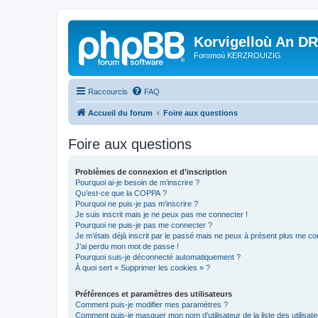
Korvigelloù An D
Foromoù KERZROUIZIG
Raccourcis
FAQ
Accueil du forum
Foire aux questions
Foire aux questions
Problèmes de connexion et d’inscription
Pourquoi ai-je besoin de m’inscrire ?
Qu’est-ce que la COPPA ?
Pourquoi ne puis-je pas m’inscrire ?
Je suis inscrit mais je ne peux pas me connecter !
Pourquoi ne puis-je pas me connecter ?
Je m’étais déjà inscrit par le passé mais ne peux à présent plus me co
J’ai perdu mon mot de passe !
Pourquoi suis-je déconnecté automatiquement ?
À quoi sert « Supprimer les cookies » ?
Préférences et paramètres des utilisateurs
Comment puis-je modifier mes paramètres ?
Comment puis-je masquer mon nom d’utilisateur de la liste des utilisate