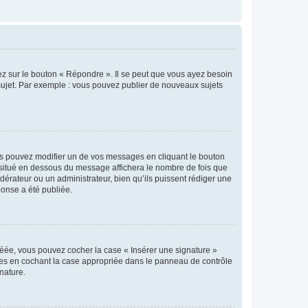
ez sur le bouton « Répondre ». Il se peut que vous ayez besoin
 sujet. Par exemple : vous pouvez publier de nouveaux sujets
s pouvez modifier un de vos messages en cliquant le bouton
e situé en dessous du message affichera le nombre de fois que
modérateur ou un administrateur, bien qu’ils puissent rédiger une
ponse a été publiée.
réée, vous pouvez cocher la case « Insérer une signature »
ages en cochant la case appropriée dans le panneau de contrôle
gnature.