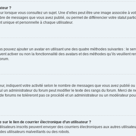
ateur ?
ur lorsque vous consultez un sujet. Une d’elles peut être une image associée à vo
mbre de messages que vous avez publié, ou permet de différencier votre statut parti
 unique et personnelle à chaque utilisateur.
ous pouvez ajouter un avatar en utilisant une des quatre méthodes suivantes : le serv
ent activer ou non la fonctionnalité des avatars et des méthodes qu’ils veuillent ren
forum.
ur, indiquent votre activité selon le nombre de messages que vous avez publié ou id
eul un administrateur du forum peut modifier le texte des rangs du forum. Merci de 
de forums ne toléreront pas ce procédé et un administrateur ou un modérateur pou
ur le lien de courrier électronique d’un utilisateur ?
s utilisateurs inscrits peuvent envoyer des courriers électroniques aux autres utili
es utilisateurs malveillants ou des robots.