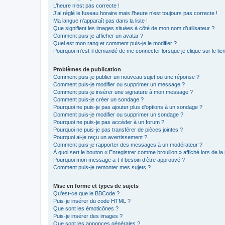
L’heure n’est pas correcte !
J’ai réglé le fuseau horaire mais l’heure n’est toujours pas correcte !
Ma langue n’apparaît pas dans la liste !
Que signifient les images situées à côté de mon nom d’utilisateur ?
Comment puis-je afficher un avatar ?
Quel est mon rang et comment puis-je le modifier ?
Pourquoi m’est-il demandé de me connecter lorsque je clique sur le lien 
Problèmes de publication
Comment puis-je publier un nouveau sujet ou une réponse ?
Comment puis-je modifier ou supprimer un message ?
Comment puis-je insérer une signature à mon message ?
Comment puis-je créer un sondage ?
Pourquoi ne puis-je pas ajouter plus d’options à un sondage ?
Comment puis-je modifier ou supprimer un sondage ?
Pourquoi ne puis-je pas accéder à un forum ?
Pourquoi ne puis-je pas transférer de pièces jointes ?
Pourquoi ai-je reçu un avertissement ?
Comment puis-je rapporter des messages à un modérateur ?
À quoi sert le bouton « Enregistrer comme brouillon » affiché lors de la 
Pourquoi mon message a-t-il besoin d’être approuvé ?
Comment puis-je remonter mes sujets ?
Mise en forme et types de sujets
Qu’est-ce que le BBCode ?
Puis-je insérer du code HTML ?
Que sont les émoticônes ?
Puis-je insérer des images ?
Que sont les annonces générales ?