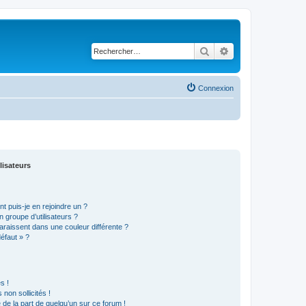
Rechercher
Recherche avancé
Connexion
lisateurs
t puis-je en rejoindre un ?
 groupe d’utilisateurs ?
araissent dans une couleur différente ?
défaut » ?
s !
non sollicités !
e de la part de quelqu’un sur ce forum !