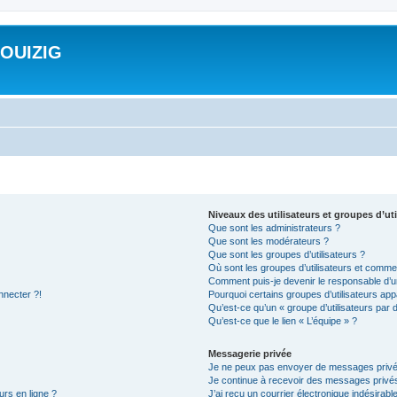
ROUIZIG
Niveaux des utilisateurs et groupes d’uti
Que sont les administrateurs ?
Que sont les modérateurs ?
Que sont les groupes d’utilisateurs ?
Où sont les groupes d’utilisateurs et commen
Comment puis-je devenir le responsable d’un
nnecter ?!
Pourquoi certains groupes d’utilisateurs app
Qu’est-ce qu’un « groupe d’utilisateurs par 
Qu’est-ce que le lien « L’équipe » ?
Messagerie privée
Je ne peux pas envoyer de messages privé
Je continue à recevoir des messages privés 
urs en ligne ?
J’ai reçu un courrier électronique indésirabl