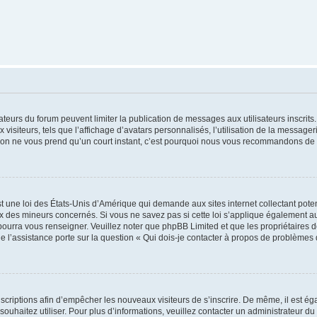
trateurs du forum peuvent limiter la publication de messages aux utilisateurs inscri
visiteurs, tels que l’affichage d’avatars personnalisés, l’utilisation de la messager
ription ne vous prend qu’un court instant, c’est pourquoi nous vous recommandons de l
t une loi des États-Unis d’Amérique qui demande aux sites internet collectant pot
 des mineurs concernés. Si vous ne savez pas si cette loi s’applique également au
 pourra vous renseigner. Veuillez noter que phpBB Limited et que les propriétaires
ue l’assistance porte sur la question « Qui dois-je contacter à propos de problèmes 
inscriptions afin d’empêcher les nouveaux visiteurs de s’inscrire. De même, il est é
s souhaitez utiliser. Pour plus d’informations, veuillez contacter un administrateur du