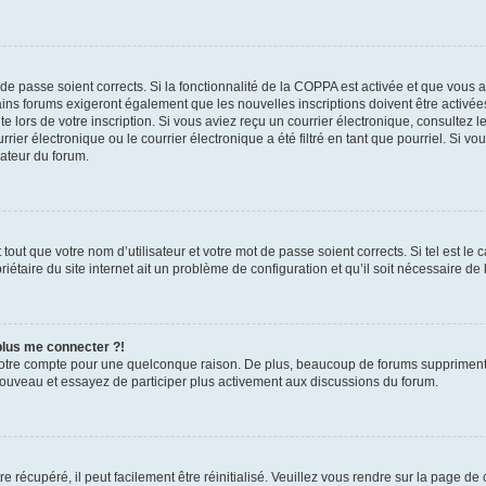
t de passe soient corrects. Si la fonctionnalité de la COPPA est activée et que vous 
ains forums exigeront également que les nouvelles inscriptions doivent être activée
te lors de votre inscription. Si vous aviez reçu un courrier électronique, consultez l
r électronique ou le courrier électronique a été filtré en tant que pourriel. Si vo
rateur du forum.
out que votre nom d’utilisateur et votre mot de passe soient corrects. Si tel est le
iétaire du site internet ait un problème de configuration et qu’il soit nécessaire de l
 plus me connecter ?!
votre compte pour une quelconque raison. De plus, beaucoup de forums suppriment pér
 nouveau et essayez de participer plus activement aux discussions du forum.
 récupéré, il peut facilement être réinitialisé. Veuillez vous rendre sur la page de