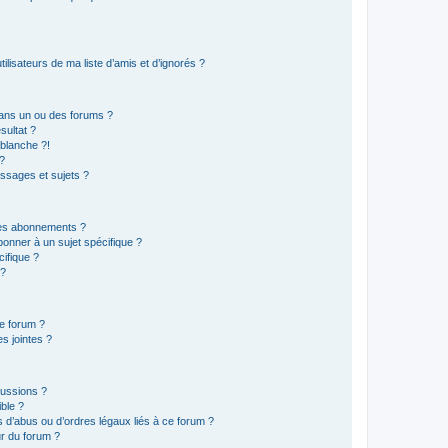
lisateurs de ma liste d’amis et d’ignorés ?
ans un ou des forums ?
sultat ?
blanche ?!
?
ssages et sujets ?
t les abonnements ?
onner à un sujet spécifique ?
ifique ?
 ?
ce forum ?
s jointes ?
cussions ?
ible ?
 d’abus ou d’ordres légaux liés à ce forum ?
r du forum ?