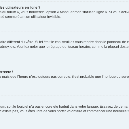
s utilisateurs en ligne ?
s du forum », vous trouverez l’option « Masquer mon statut en ligne ». Si vous activ
é comme étant un utilisateur invisible.
aire différent du vôtre. Si tel était le cas, veuillez vous rendre dans le panneau de co
ey, etc. Veuillez noter que le réglage du fuseau horaire, comme la plupart des autr
orrecte !
 mais que l’heure n’est toujours pas correcte, il est probable que l’horloge du serve
orum, soit le logiciel n’a pas encore été traduit dans votre langue. Essayez de deman
 n’existe pas, vous êtes libre de vous porter volontaire et commencer une nouvelle t