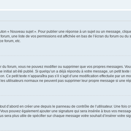
outon « Nouveau sujet ». Pour publier une réponse à un sujet ou un message, cliqu
 forum, une liste de vos permissions est affichée en bas de l’écran du forum ou du
ce forum, etc.
r du forum, vous ne pouvez modifier ou supprimer que vos propres messages. Vou
 initial ait été publié. Si quelqu’un a déjà répondu à votre message, un petit text
ion. Ce petit texte n’apparaîtra pas s’il s’agit d’une modification effectuée par un 
ue les utilisateurs normaux ne peuvent pas supprimer leur propre message si une ré
ut d’abord en créer une depuis le panneau de contrôle de l’utilisateur. Une fois c
ure. Vous pouvez également ajouter une signature qui sera insérée à tous vos mess
 vous sera plus utile de spécifier sur chaque message votre souhait d’insérer votre si