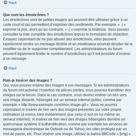
Haut
Que sont les émoticônes ?
Les émoticônes sont de petites images qui peuvent être utilisées grâce à un
code court et qui permettent d’exprimer des sentiments. Par exemple, « :) »
exprime la joie, alors qu’au contraire, « :( » exprime la tristesse. Vous pouvez
consulter la liste complète des émoticônes depuis le formulaire de rédaction.
Essayez cependant de ne pas abuser des émoticônes, elles peuvent
rapidement rendre un message illisible et un modérateur pourrait décider de le
modifier ou de le supprimer complètement. Les administrateurs du forum
peuvent également limiter le nombre d’émoticônes qu’il est possible d’insérer
à un message.
Haut
Puis-je insérer des images ?
Oui, vous pouvez insérer des images à vos messages. Si les administrateurs
du forum ont autorisé l’insertion de pièces jointes, vous pourrez transférer des
images sur le forum. Dans le cas contraire, vous devrez insérer un lien vers
une image distante, hébergée sur un serveur internet public, comme par
exemple « http://www.exemple.com/mon-image.gif ». Vous ne pourrez
cependant ni insérer de lien vers des images présentes sur votre propre
ordinateur (à moins, bien évidemment, que celui-ci soit en lui-même un
serveur internet), ni insérer de lien vers des images hébergées derrière un
quelconque système d’authentification, comme par exemple les services de
messagerie électronique de Outlook ou de Yahoo, les sites protégés par un
mot de passe, etc. Pour insérer une image, utilisez la balise BBCode « [img] ».