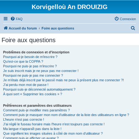
Korvigelloù An DROUIZIG
FAQ
Connexion
R
Accueil du forum
Foire aux questions
e
Foire aux questions
c
h
Problèmes de connexion et d’inscription
Pourquoi ai-je besoin de m’inscrire ?
e
Qu’est-ce que la COPPA ?
r
Pourquoi ne puis-je pas m’inscrire ?
Je suis inscrit mais je ne peux pas me connecter !
c
Pourquoi ne puis-je pas me connecter ?
Je m’étais déjà inscrit par le passé mais ne peux à présent plus me connecter ?!
h
J’ai perdu mon mot de passe !
e
Pourquoi suis-je déconnecté automatiquement ?
À quoi sert « Supprimer les cookies » ?
r
Préférences et paramètres des utilisateurs
Comment puis-je modifier mes paramètres ?
Comment puis-je masquer mon nom d’utilisateur de la liste des utilisateurs en ligne ?
L’heure n’est pas correcte !
J’ai réglé le fuseau horaire mais l’heure n’est toujours pas correcte !
Ma langue n’apparaît pas dans la liste !
Que signifient les images situées à côté de mon nom d’utilisateur ?
Comment puis-je afficher un avatar ?