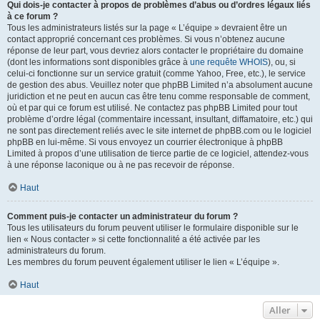
Qui dois-je contacter à propos de problèmes d’abus ou d’ordres légaux liés
à ce forum ?
Tous les administrateurs listés sur la page « L’équipe » devraient être un
contact approprié concernant ces problèmes. Si vous n’obtenez aucune
réponse de leur part, vous devriez alors contacter le propriétaire du domaine
(dont les informations sont disponibles grâce à
une requête WHOIS
), ou, si
celui-ci fonctionne sur un service gratuit (comme Yahoo, Free, etc.), le service
de gestion des abus. Veuillez noter que phpBB Limited n’a absolument aucune
juridiction et ne peut en aucun cas être tenu comme responsable de comment,
où et par qui ce forum est utilisé. Ne contactez pas phpBB Limited pour tout
problème d’ordre légal (commentaire incessant, insultant, diffamatoire, etc.) qui
ne sont pas directement reliés avec le site internet de phpBB.com ou le logiciel
phpBB en lui-même. Si vous envoyez un courrier électronique à phpBB
Limited à propos d’une utilisation de tierce partie de ce logiciel, attendez-vous
à une réponse laconique ou à ne pas recevoir de réponse.
Haut
Comment puis-je contacter un administrateur du forum ?
Tous les utilisateurs du forum peuvent utiliser le formulaire disponible sur le
lien « Nous contacter » si cette fonctionnalité a été activée par les
administrateurs du forum.
Les membres du forum peuvent également utiliser le lien « L’équipe ».
Haut
Aller