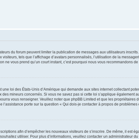
trateurs du forum peuvent limiter la publication de messages aux utilisateurs inscri
visiteurs, tels que l’affichage d’avatars personnalisés, l’utilisation de la messager
ription ne vous prend qu’un court instant, c’est pourquoi nous vous recommandons de l
t une loi des États-Unis d’Amérique qui demande aux sites internet collectant pot
 des mineurs concernés. Si vous ne savez pas si cette loi s’applique également au
 pourra vous renseigner. Veuillez noter que phpBB Limited et que les propriétaires
ue l’assistance porte sur la question « Qui dois-je contacter à propos de problèmes 
inscriptions afin d’empêcher les nouveaux visiteurs de s’inscrire. De même, il est é
s souhaitez utiliser. Pour plus d’informations, veuillez contacter un administrateur du