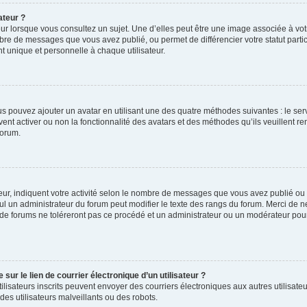
ateur ?
ur lorsque vous consultez un sujet. Une d’elles peut être une image associée à vo
mbre de messages que vous avez publié, ou permet de différencier votre statut parti
 unique et personnelle à chaque utilisateur.
ous pouvez ajouter un avatar en utilisant une des quatre méthodes suivantes : le serv
ent activer ou non la fonctionnalité des avatars et des méthodes qu’ils veuillent ren
forum.
ur, indiquent votre activité selon le nombre de messages que vous avez publié ou id
eul un administrateur du forum peut modifier le texte des rangs du forum. Merci de 
de forums ne toléreront pas ce procédé et un administrateur ou un modérateur pou
ur le lien de courrier électronique d’un utilisateur ?
s utilisateurs inscrits peuvent envoyer des courriers électroniques aux autres utili
es utilisateurs malveillants ou des robots.