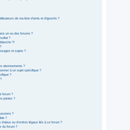
lisateurs de ma liste d’amis et d’ignorés ?
ans un ou des forums ?
sultat ?
blanche ?!
?
ssages et sujets ?
t les abonnements ?
onner à un sujet spécifique ?
ifique ?
 ?
ce forum ?
s jointes ?
cussions ?
ible ?
 d’abus ou d’ordres légaux liés à ce forum ?
r du forum ?