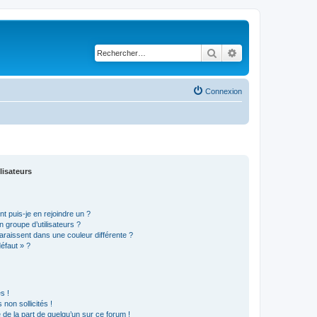
Rechercher
Recherche avancé
Connexion
lisateurs
t puis-je en rejoindre un ?
 groupe d’utilisateurs ?
araissent dans une couleur différente ?
défaut » ?
s !
non sollicités !
e de la part de quelqu’un sur ce forum !