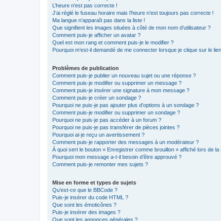
L’heure n’est pas correcte !
J’ai réglé le fuseau horaire mais l’heure n’est toujours pas correcte !
Ma langue n’apparaît pas dans la liste !
Que signifient les images situées à côté de mon nom d’utilisateur ?
Comment puis-je afficher un avatar ?
Quel est mon rang et comment puis-je le modifier ?
Pourquoi m’est-il demandé de me connecter lorsque je clique sur le lien 
Problèmes de publication
Comment puis-je publier un nouveau sujet ou une réponse ?
Comment puis-je modifier ou supprimer un message ?
Comment puis-je insérer une signature à mon message ?
Comment puis-je créer un sondage ?
Pourquoi ne puis-je pas ajouter plus d’options à un sondage ?
Comment puis-je modifier ou supprimer un sondage ?
Pourquoi ne puis-je pas accéder à un forum ?
Pourquoi ne puis-je pas transférer de pièces jointes ?
Pourquoi ai-je reçu un avertissement ?
Comment puis-je rapporter des messages à un modérateur ?
À quoi sert le bouton « Enregistrer comme brouillon » affiché lors de la 
Pourquoi mon message a-t-il besoin d’être approuvé ?
Comment puis-je remonter mes sujets ?
Mise en forme et types de sujets
Qu’est-ce que le BBCode ?
Puis-je insérer du code HTML ?
Que sont les émoticônes ?
Puis-je insérer des images ?
Que sont les annonces générales ?