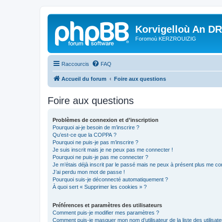
Korvigelloù An D
Foromoù KERZROUIZIG
Raccourcis
FAQ
Accueil du forum
Foire aux questions
Foire aux questions
Problèmes de connexion et d’inscription
Pourquoi ai-je besoin de m’inscrire ?
Qu’est-ce que la COPPA ?
Pourquoi ne puis-je pas m’inscrire ?
Je suis inscrit mais je ne peux pas me connecter !
Pourquoi ne puis-je pas me connecter ?
Je m’étais déjà inscrit par le passé mais ne peux à présent plus me co
J’ai perdu mon mot de passe !
Pourquoi suis-je déconnecté automatiquement ?
À quoi sert « Supprimer les cookies » ?
Préférences et paramètres des utilisateurs
Comment puis-je modifier mes paramètres ?
Comment puis-je masquer mon nom d’utilisateur de la liste des utilisate