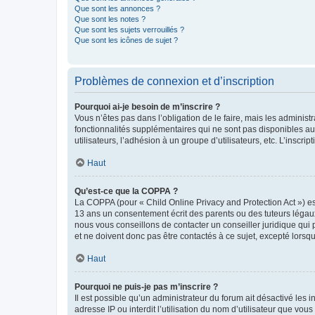
Que sont les annonces ?
Que sont les notes ?
Que sont les sujets verrouillés ?
Que sont les icônes de sujet ?
Problèmes de connexion et d’inscription
Pourquoi ai-je besoin de m’inscrire ?
Vous n’êtes pas dans l’obligation de le faire, mais les adminis
fonctionnalités supplémentaires qui ne sont pas disponibles aux 
utilisateurs, l’adhésion à un groupe d’utilisateurs, etc. L’insc
Haut
Qu’est-ce que la COPPA ?
La COPPA (pour « Child Online Privacy and Protection Act ») es
13 ans un consentement écrit des parents ou des tuteurs légaux
nous vous conseillons de contacter un conseiller juridique qui
et ne doivent donc pas être contactés à ce sujet, excepté lorsq
Haut
Pourquoi ne puis-je pas m’inscrire ?
Il est possible qu’un administrateur du forum ait désactivé les 
adresse IP ou interdit l’utilisation du nom d’utilisateur que vou