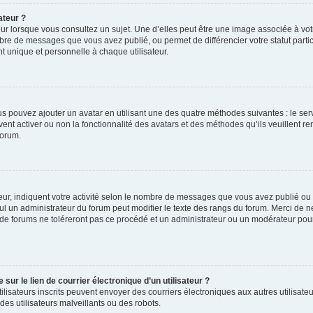
ateur ?
ur lorsque vous consultez un sujet. Une d’elles peut être une image associée à vo
mbre de messages que vous avez publié, ou permet de différencier votre statut parti
 unique et personnelle à chaque utilisateur.
ous pouvez ajouter un avatar en utilisant une des quatre méthodes suivantes : le serv
ent activer ou non la fonctionnalité des avatars et des méthodes qu’ils veuillent ren
forum.
ur, indiquent votre activité selon le nombre de messages que vous avez publié ou id
eul un administrateur du forum peut modifier le texte des rangs du forum. Merci de 
de forums ne toléreront pas ce procédé et un administrateur ou un modérateur pou
ur le lien de courrier électronique d’un utilisateur ?
s utilisateurs inscrits peuvent envoyer des courriers électroniques aux autres utili
es utilisateurs malveillants ou des robots.