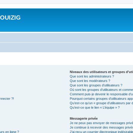
ROUIZIG
Niveaux des utilisateurs et groupes d’uti
Que sont les administrateurs ?
Que sont les modérateurs ?
Que sont les groupes d’utilisateurs ?
Où sont les groupes d’utilisateurs et commen
Comment puis-je devenir le responsable d’un
nnecter ?!
Pourquoi certains groupes d’utilisateurs app
Qu’est-ce qu’un « groupe d’utilisateurs par 
Qu’est-ce que le lien « L’équipe » ?
Messagerie privée
Je ne peux pas envoyer de messages privé
Je continue à recevoir des messages privés 
urs en ligne ?
J’ai reçu un courrier électronique indésirabl