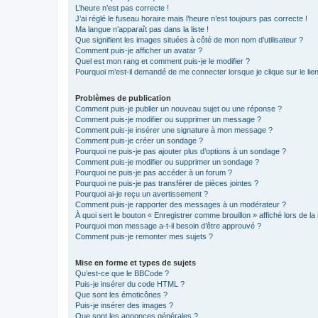
L’heure n’est pas correcte !
J’ai réglé le fuseau horaire mais l’heure n’est toujours pas correcte !
Ma langue n’apparaît pas dans la liste !
Que signifient les images situées à côté de mon nom d’utilisateur ?
Comment puis-je afficher un avatar ?
Quel est mon rang et comment puis-je le modifier ?
Pourquoi m’est-il demandé de me connecter lorsque je clique sur le lien 
Problèmes de publication
Comment puis-je publier un nouveau sujet ou une réponse ?
Comment puis-je modifier ou supprimer un message ?
Comment puis-je insérer une signature à mon message ?
Comment puis-je créer un sondage ?
Pourquoi ne puis-je pas ajouter plus d’options à un sondage ?
Comment puis-je modifier ou supprimer un sondage ?
Pourquoi ne puis-je pas accéder à un forum ?
Pourquoi ne puis-je pas transférer de pièces jointes ?
Pourquoi ai-je reçu un avertissement ?
Comment puis-je rapporter des messages à un modérateur ?
À quoi sert le bouton « Enregistrer comme brouillon » affiché lors de la 
Pourquoi mon message a-t-il besoin d’être approuvé ?
Comment puis-je remonter mes sujets ?
Mise en forme et types de sujets
Qu’est-ce que le BBCode ?
Puis-je insérer du code HTML ?
Que sont les émoticônes ?
Puis-je insérer des images ?
Que sont les annonces générales ?