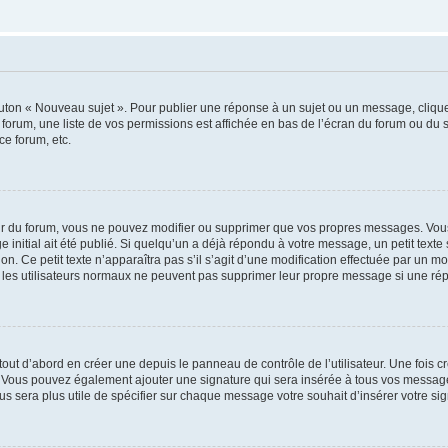
outon « Nouveau sujet ». Pour publier une réponse à un sujet ou un message, cliqu
 forum, une liste de vos permissions est affichée en bas de l’écran du forum ou du
ce forum, etc.
r du forum, vous ne pouvez modifier ou supprimer que vos propres messages. Vou
 initial ait été publié. Si quelqu’un a déjà répondu à votre message, un petit text
ion. Ce petit texte n’apparaîtra pas s’il s’agit d’une modification effectuée par un 
ue les utilisateurs normaux ne peuvent pas supprimer leur propre message si une ré
ut d’abord en créer une depuis le panneau de contrôle de l’utilisateur. Une fois c
ure. Vous pouvez également ajouter une signature qui sera insérée à tous vos mess
 vous sera plus utile de spécifier sur chaque message votre souhait d’insérer votre si