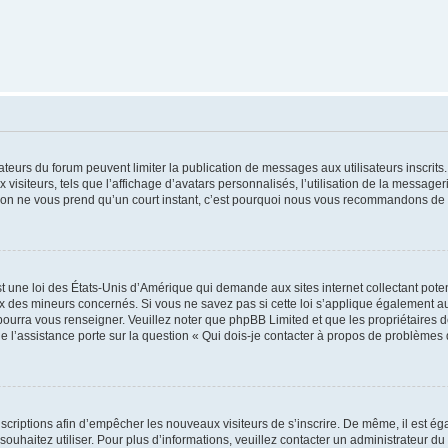
trateurs du forum peuvent limiter la publication de messages aux utilisateurs inscri
visiteurs, tels que l’affichage d’avatars personnalisés, l’utilisation de la messager
ription ne vous prend qu’un court instant, c’est pourquoi nous vous recommandons de l
t une loi des États-Unis d’Amérique qui demande aux sites internet collectant pot
 des mineurs concernés. Si vous ne savez pas si cette loi s’applique également au
 pourra vous renseigner. Veuillez noter que phpBB Limited et que les propriétaires
ue l’assistance porte sur la question « Qui dois-je contacter à propos de problèmes 
inscriptions afin d’empêcher les nouveaux visiteurs de s’inscrire. De même, il est é
s souhaitez utiliser. Pour plus d’informations, veuillez contacter un administrateur du