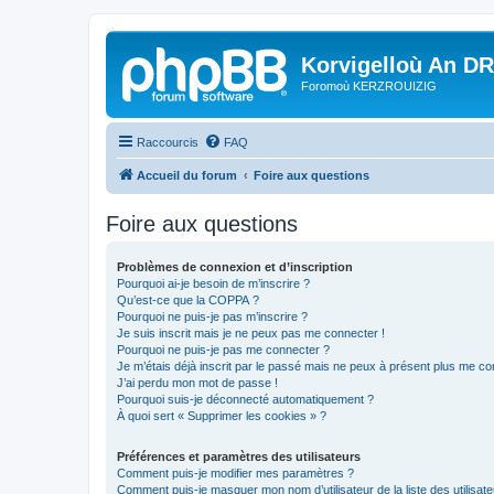
Korvigelloù An D
Foromoù KERZROUIZIG
Raccourcis
FAQ
Accueil du forum
Foire aux questions
Foire aux questions
Problèmes de connexion et d’inscription
Pourquoi ai-je besoin de m’inscrire ?
Qu’est-ce que la COPPA ?
Pourquoi ne puis-je pas m’inscrire ?
Je suis inscrit mais je ne peux pas me connecter !
Pourquoi ne puis-je pas me connecter ?
Je m’étais déjà inscrit par le passé mais ne peux à présent plus me co
J’ai perdu mon mot de passe !
Pourquoi suis-je déconnecté automatiquement ?
À quoi sert « Supprimer les cookies » ?
Préférences et paramètres des utilisateurs
Comment puis-je modifier mes paramètres ?
Comment puis-je masquer mon nom d’utilisateur de la liste des utilisate