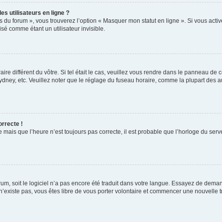
s utilisateurs en ligne ?
s du forum », vous trouverez l’option « Masquer mon statut en ligne ». Si vous activ
é comme étant un utilisateur invisible.
aire différent du vôtre. Si tel était le cas, veuillez vous rendre dans le panneau de co
ey, etc. Veuillez noter que le réglage du fuseau horaire, comme la plupart des autr
orrecte !
 mais que l’heure n’est toujours pas correcte, il est probable que l’horloge du serve
orum, soit le logiciel n’a pas encore été traduit dans votre langue. Essayez de deman
 n’existe pas, vous êtes libre de vous porter volontaire et commencer une nouvelle t