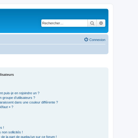
Rechercher
Recherche avancé
Connexion
lisateurs
t puis-je en rejoindre un ?
 groupe d’utilisateurs ?
araissent dans une couleur différente ?
défaut » ?
s !
non sollicités !
e de la part de quelqu’un sur ce forum !