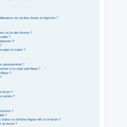
lisateurs de ma liste d’amis et d’ignorés ?
ans un ou des forums ?
sultat ?
blanche ?!
?
ssages et sujets ?
t les abonnements ?
onner à un sujet spécifique ?
ifique ?
 ?
ce forum ?
s jointes ?
cussions ?
ible ?
 d’abus ou d’ordres légaux liés à ce forum ?
r du forum ?