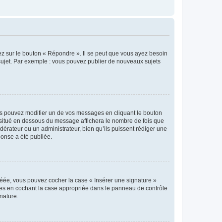
ez sur le bouton « Répondre ». Il se peut que vous ayez besoin
 sujet. Par exemple : vous pouvez publier de nouveaux sujets
s pouvez modifier un de vos messages en cliquant le bouton
e situé en dessous du message affichera le nombre de fois que
modérateur ou un administrateur, bien qu’ils puissent rédiger une
ponse a été publiée.
réée, vous pouvez cocher la case « Insérer une signature »
ages en cochant la case appropriée dans le panneau de contrôle
gnature.