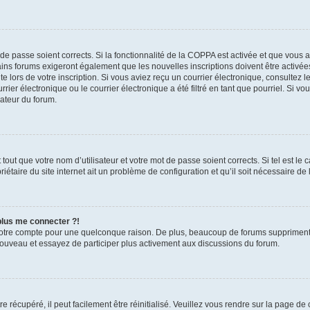
t de passe soient corrects. Si la fonctionnalité de la COPPA est activée et que vous 
ains forums exigeront également que les nouvelles inscriptions doivent être activée
te lors de votre inscription. Si vous aviez reçu un courrier électronique, consultez l
r électronique ou le courrier électronique a été filtré en tant que pourriel. Si vo
rateur du forum.
out que votre nom d’utilisateur et votre mot de passe soient corrects. Si tel est le
iétaire du site internet ait un problème de configuration et qu’il soit nécessaire de l
 plus me connecter ?!
votre compte pour une quelconque raison. De plus, beaucoup de forums suppriment pér
 nouveau et essayez de participer plus activement aux discussions du forum.
 récupéré, il peut facilement être réinitialisé. Veuillez vous rendre sur la page de