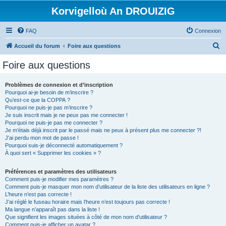
Korvigelloù An DROUIZIG
FAQ
Connexion
R
Accueil du forum
Foire aux questions
e
Foire aux questions
c
h
Problèmes de connexion et d’inscription
Pourquoi ai-je besoin de m’inscrire ?
e
Qu’est-ce que la COPPA ?
r
Pourquoi ne puis-je pas m’inscrire ?
Je suis inscrit mais je ne peux pas me connecter !
c
Pourquoi ne puis-je pas me connecter ?
Je m’étais déjà inscrit par le passé mais ne peux à présent plus me connecter ?!
h
J’ai perdu mon mot de passe !
e
Pourquoi suis-je déconnecté automatiquement ?
À quoi sert « Supprimer les cookies » ?
r
Préférences et paramètres des utilisateurs
Comment puis-je modifier mes paramètres ?
Comment puis-je masquer mon nom d’utilisateur de la liste des utilisateurs en ligne ?
L’heure n’est pas correcte !
J’ai réglé le fuseau horaire mais l’heure n’est toujours pas correcte !
Ma langue n’apparaît pas dans la liste !
Que signifient les images situées à côté de mon nom d’utilisateur ?
Comment puis-je afficher un avatar ?