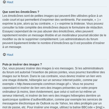
Haut
Que sont les émoticônes ?
Les émoticônes sont de petites images qui peuvent être utilisées grâce à un
code court et qui permettent d’exprimer des sentiments. Par exemple, « :) »
exprime la joie, alors qu’au contraire, « :( » exprime la tristesse. Vous pouvez
consulter la liste complète des émoticônes depuis le formulaire de rédaction.
Essayez cependant de ne pas abuser des émoticônes, elles peuvent
rapidement rendre un message illisible et un modérateur pourrait décider de le
modifier ou de le supprimer complètement. Les administrateurs du forum
peuvent également limiter le nombre d’émoticônes qu’il est possible d’insérer
à un message.
Haut
Puis-je insérer des images ?
Oui, vous pouvez insérer des images à vos messages. Si les administrateurs
du forum ont autorisé l’insertion de pièces jointes, vous pourrez transférer des
images sur le forum. Dans le cas contraire, vous devrez insérer un lien vers
une image distante, hébergée sur un serveur internet public, comme par
exemple « http://www.exemple.com/mon-image.gif ». Vous ne pourrez
cependant ni insérer de lien vers des images présentes sur votre propre
ordinateur (à moins, bien évidemment, que celui-ci soit en lui-même un
serveur internet), ni insérer de lien vers des images hébergées derrière un
quelconque système d’authentification, comme par exemple les services de
messagerie électronique de Outlook ou de Yahoo, les sites protégés par un
mot de passe, etc. Pour insérer une image, utilisez la balise BBCode « [img] ».