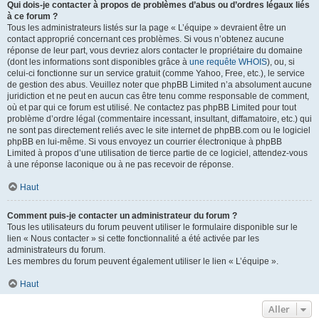
Qui dois-je contacter à propos de problèmes d’abus ou d’ordres légaux liés
à ce forum ?
Tous les administrateurs listés sur la page « L’équipe » devraient être un
contact approprié concernant ces problèmes. Si vous n’obtenez aucune
réponse de leur part, vous devriez alors contacter le propriétaire du domaine
(dont les informations sont disponibles grâce à
une requête WHOIS
), ou, si
celui-ci fonctionne sur un service gratuit (comme Yahoo, Free, etc.), le service
de gestion des abus. Veuillez noter que phpBB Limited n’a absolument aucune
juridiction et ne peut en aucun cas être tenu comme responsable de comment,
où et par qui ce forum est utilisé. Ne contactez pas phpBB Limited pour tout
problème d’ordre légal (commentaire incessant, insultant, diffamatoire, etc.) qui
ne sont pas directement reliés avec le site internet de phpBB.com ou le logiciel
phpBB en lui-même. Si vous envoyez un courrier électronique à phpBB
Limited à propos d’une utilisation de tierce partie de ce logiciel, attendez-vous
à une réponse laconique ou à ne pas recevoir de réponse.
Haut
Comment puis-je contacter un administrateur du forum ?
Tous les utilisateurs du forum peuvent utiliser le formulaire disponible sur le
lien « Nous contacter » si cette fonctionnalité a été activée par les
administrateurs du forum.
Les membres du forum peuvent également utiliser le lien « L’équipe ».
Haut
Aller