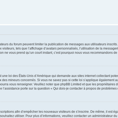
trateurs du forum peuvent limiter la publication de messages aux utilisateurs inscri
visiteurs, tels que l’affichage d’avatars personnalisés, l’utilisation de la messager
ription ne vous prend qu’un court instant, c’est pourquoi nous vous recommandons de l
t une loi des États-Unis d’Amérique qui demande aux sites internet collectant pot
 des mineurs concernés. Si vous ne savez pas si cette loi s’applique également au
 pourra vous renseigner. Veuillez noter que phpBB Limited et que les propriétaires
ue l’assistance porte sur la question « Qui dois-je contacter à propos de problèmes 
inscriptions afin d’empêcher les nouveaux visiteurs de s’inscrire. De même, il est é
s souhaitez utiliser. Pour plus d’informations, veuillez contacter un administrateur du