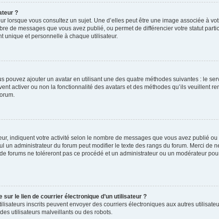
ateur ?
ur lorsque vous consultez un sujet. Une d’elles peut être une image associée à vo
mbre de messages que vous avez publié, ou permet de différencier votre statut parti
 unique et personnelle à chaque utilisateur.
ous pouvez ajouter un avatar en utilisant une des quatre méthodes suivantes : le serv
ent activer ou non la fonctionnalité des avatars et des méthodes qu’ils veuillent ren
forum.
ur, indiquent votre activité selon le nombre de messages que vous avez publié ou id
eul un administrateur du forum peut modifier le texte des rangs du forum. Merci de 
de forums ne toléreront pas ce procédé et un administrateur ou un modérateur pou
ur le lien de courrier électronique d’un utilisateur ?
s utilisateurs inscrits peuvent envoyer des courriers électroniques aux autres utili
es utilisateurs malveillants ou des robots.