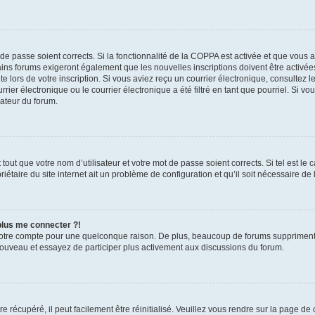
t de passe soient corrects. Si la fonctionnalité de la COPPA est activée et que vous 
ains forums exigeront également que les nouvelles inscriptions doivent être activée
te lors de votre inscription. Si vous aviez reçu un courrier électronique, consultez l
r électronique ou le courrier électronique a été filtré en tant que pourriel. Si vo
rateur du forum.
out que votre nom d’utilisateur et votre mot de passe soient corrects. Si tel est le
iétaire du site internet ait un problème de configuration et qu’il soit nécessaire de l
 plus me connecter ?!
votre compte pour une quelconque raison. De plus, beaucoup de forums suppriment pér
 nouveau et essayez de participer plus activement aux discussions du forum.
 récupéré, il peut facilement être réinitialisé. Veuillez vous rendre sur la page de