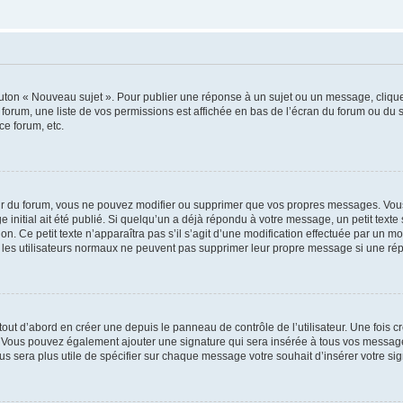
outon « Nouveau sujet ». Pour publier une réponse à un sujet ou un message, cliqu
 forum, une liste de vos permissions est affichée en bas de l’écran du forum ou du
ce forum, etc.
r du forum, vous ne pouvez modifier ou supprimer que vos propres messages. Vou
 initial ait été publié. Si quelqu’un a déjà répondu à votre message, un petit text
ion. Ce petit texte n’apparaîtra pas s’il s’agit d’une modification effectuée par un 
ue les utilisateurs normaux ne peuvent pas supprimer leur propre message si une ré
ut d’abord en créer une depuis le panneau de contrôle de l’utilisateur. Une fois c
ure. Vous pouvez également ajouter une signature qui sera insérée à tous vos mess
 vous sera plus utile de spécifier sur chaque message votre souhait d’insérer votre si