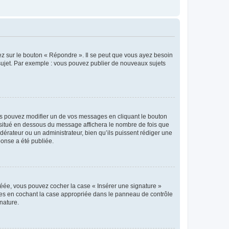
ez sur le bouton « Répondre ». Il se peut que vous ayez besoin
 sujet. Par exemple : vous pouvez publier de nouveaux sujets
s pouvez modifier un de vos messages en cliquant le bouton
e situé en dessous du message affichera le nombre de fois que
modérateur ou un administrateur, bien qu’ils puissent rédiger une
ponse a été publiée.
réée, vous pouvez cocher la case « Insérer une signature »
ages en cochant la case appropriée dans le panneau de contrôle
gnature.