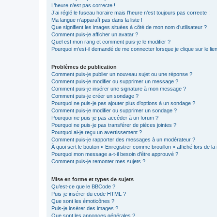
L’heure n’est pas correcte !
J’ai réglé le fuseau horaire mais l’heure n’est toujours pas correcte !
Ma langue n’apparaît pas dans la liste !
Que signifient les images situées à côté de mon nom d’utilisateur ?
Comment puis-je afficher un avatar ?
Quel est mon rang et comment puis-je le modifier ?
Pourquoi m’est-il demandé de me connecter lorsque je clique sur le lien 
Problèmes de publication
Comment puis-je publier un nouveau sujet ou une réponse ?
Comment puis-je modifier ou supprimer un message ?
Comment puis-je insérer une signature à mon message ?
Comment puis-je créer un sondage ?
Pourquoi ne puis-je pas ajouter plus d’options à un sondage ?
Comment puis-je modifier ou supprimer un sondage ?
Pourquoi ne puis-je pas accéder à un forum ?
Pourquoi ne puis-je pas transférer de pièces jointes ?
Pourquoi ai-je reçu un avertissement ?
Comment puis-je rapporter des messages à un modérateur ?
À quoi sert le bouton « Enregistrer comme brouillon » affiché lors de la 
Pourquoi mon message a-t-il besoin d’être approuvé ?
Comment puis-je remonter mes sujets ?
Mise en forme et types de sujets
Qu’est-ce que le BBCode ?
Puis-je insérer du code HTML ?
Que sont les émoticônes ?
Puis-je insérer des images ?
Que sont les annonces générales ?