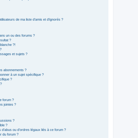
lisateurs de ma liste d’amis et d’ignorés ?
ans un ou des forums ?
sultat ?
blanche ?!
?
ssages et sujets ?
t les abonnements ?
onner à un sujet spécifique ?
ifique ?
 ?
ce forum ?
s jointes ?
cussions ?
ible ?
 d’abus ou d’ordres légaux liés à ce forum ?
r du forum ?