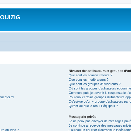
ROUIZIG
Niveaux des utilisateurs et groupes d’uti
Que sont les administrateurs ?
Que sont les modérateurs ?
Que sont les groupes d’utilisateurs ?
Où sont les groupes d’utilisateurs et commen
Comment puis-je devenir le responsable d’un
nnecter ?!
Pourquoi certains groupes d’utilisateurs app
Qu’est-ce qu’un « groupe d’utilisateurs par 
Qu’est-ce que le lien « L’équipe » ?
Messagerie privée
Je ne peux pas envoyer de messages privé
Je continue à recevoir des messages privés 
urs en ligne ?
J’ai reçu un courrier électronique indésirabl