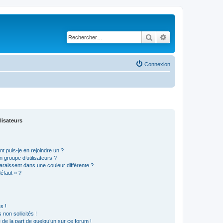
Rechercher
Recherche avancé
Connexion
lisateurs
t puis-je en rejoindre un ?
 groupe d’utilisateurs ?
araissent dans une couleur différente ?
défaut » ?
s !
non sollicités !
e de la part de quelqu’un sur ce forum !