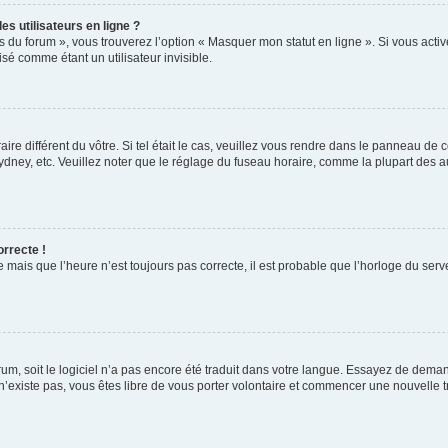
s utilisateurs en ligne ?
s du forum », vous trouverez l’option « Masquer mon statut en ligne ». Si vous activ
é comme étant un utilisateur invisible.
aire différent du vôtre. Si tel était le cas, veuillez vous rendre dans le panneau de co
ey, etc. Veuillez noter que le réglage du fuseau horaire, comme la plupart des autr
orrecte !
 mais que l’heure n’est toujours pas correcte, il est probable que l’horloge du serve
orum, soit le logiciel n’a pas encore été traduit dans votre langue. Essayez de deman
 n’existe pas, vous êtes libre de vous porter volontaire et commencer une nouvelle t