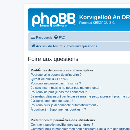
Korvigelloù An D
Foromoù KERZROUIZIG
Raccourcis
FAQ
Accueil du forum
Foire aux questions
Foire aux questions
Problèmes de connexion et d’inscription
Pourquoi ai-je besoin de m’inscrire ?
Qu’est-ce que la COPPA ?
Pourquoi ne puis-je pas m’inscrire ?
Je suis inscrit mais je ne peux pas me connecter !
Pourquoi ne puis-je pas me connecter ?
Je m’étais déjà inscrit par le passé mais ne peux à présent plus me co
J’ai perdu mon mot de passe !
Pourquoi suis-je déconnecté automatiquement ?
À quoi sert « Supprimer les cookies » ?
Préférences et paramètres des utilisateurs
Comment puis-je modifier mes paramètres ?
Comment puis-je masquer mon nom d’utilisateur de la liste des utilisate