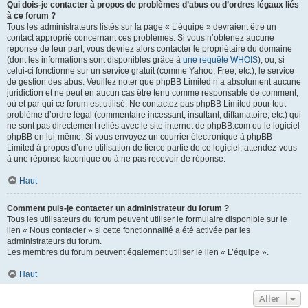
Qui dois-je contacter à propos de problèmes d’abus ou d’ordres légaux liés
à ce forum ?
Tous les administrateurs listés sur la page « L’équipe » devraient être un
contact approprié concernant ces problèmes. Si vous n’obtenez aucune
réponse de leur part, vous devriez alors contacter le propriétaire du domaine
(dont les informations sont disponibles grâce à
une requête WHOIS
), ou, si
celui-ci fonctionne sur un service gratuit (comme Yahoo, Free, etc.), le service
de gestion des abus. Veuillez noter que phpBB Limited n’a absolument aucune
juridiction et ne peut en aucun cas être tenu comme responsable de comment,
où et par qui ce forum est utilisé. Ne contactez pas phpBB Limited pour tout
problème d’ordre légal (commentaire incessant, insultant, diffamatoire, etc.) qui
ne sont pas directement reliés avec le site internet de phpBB.com ou le logiciel
phpBB en lui-même. Si vous envoyez un courrier électronique à phpBB
Limited à propos d’une utilisation de tierce partie de ce logiciel, attendez-vous
à une réponse laconique ou à ne pas recevoir de réponse.
Haut
Comment puis-je contacter un administrateur du forum ?
Tous les utilisateurs du forum peuvent utiliser le formulaire disponible sur le
lien « Nous contacter » si cette fonctionnalité a été activée par les
administrateurs du forum.
Les membres du forum peuvent également utiliser le lien « L’équipe ».
Haut
Aller