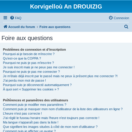
Korvigelloù An DROUIZIG
FAQ
Connexion
R
Accueil du forum
Foire aux questions
e
Foire aux questions
c
h
Problèmes de connexion et d’inscription
Pourquoi ai-je besoin de m’inscrire ?
e
Qu’est-ce que la COPPA ?
r
Pourquoi ne puis-je pas m’inscrire ?
Je suis inscrit mais je ne peux pas me connecter !
c
Pourquoi ne puis-je pas me connecter ?
Je m’étais déjà inscrit par le passé mais ne peux à présent plus me connecter ?!
h
J’ai perdu mon mot de passe !
e
Pourquoi suis-je déconnecté automatiquement ?
À quoi sert « Supprimer les cookies » ?
r
Préférences et paramètres des utilisateurs
Comment puis-je modifier mes paramètres ?
Comment puis-je masquer mon nom d’utilisateur de la liste des utilisateurs en ligne ?
L’heure n’est pas correcte !
J’ai réglé le fuseau horaire mais l’heure n’est toujours pas correcte !
Ma langue n’apparaît pas dans la liste !
Que signifient les images situées à côté de mon nom d’utilisateur ?
Comment puis-je afficher un avatar ?