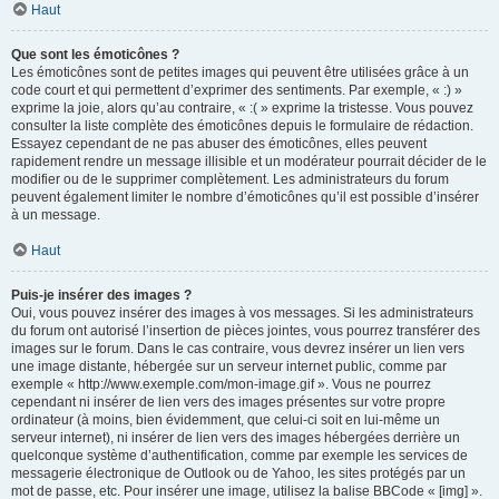
Haut
Que sont les émoticônes ?
Les émoticônes sont de petites images qui peuvent être utilisées grâce à un
code court et qui permettent d’exprimer des sentiments. Par exemple, « :) »
exprime la joie, alors qu’au contraire, « :( » exprime la tristesse. Vous pouvez
consulter la liste complète des émoticônes depuis le formulaire de rédaction.
Essayez cependant de ne pas abuser des émoticônes, elles peuvent
rapidement rendre un message illisible et un modérateur pourrait décider de le
modifier ou de le supprimer complètement. Les administrateurs du forum
peuvent également limiter le nombre d’émoticônes qu’il est possible d’insérer
à un message.
Haut
Puis-je insérer des images ?
Oui, vous pouvez insérer des images à vos messages. Si les administrateurs
du forum ont autorisé l’insertion de pièces jointes, vous pourrez transférer des
images sur le forum. Dans le cas contraire, vous devrez insérer un lien vers
une image distante, hébergée sur un serveur internet public, comme par
exemple « http://www.exemple.com/mon-image.gif ». Vous ne pourrez
cependant ni insérer de lien vers des images présentes sur votre propre
ordinateur (à moins, bien évidemment, que celui-ci soit en lui-même un
serveur internet), ni insérer de lien vers des images hébergées derrière un
quelconque système d’authentification, comme par exemple les services de
messagerie électronique de Outlook ou de Yahoo, les sites protégés par un
mot de passe, etc. Pour insérer une image, utilisez la balise BBCode « [img] ».