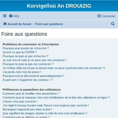
Korvigelloù An DROUIZIG
FAQ
Connexion
R
Accueil du forum
Foire aux questions
e
Foire aux questions
c
h
Problèmes de connexion et d’inscription
Pourquoi ai-je besoin de m’inscrire ?
e
Qu’est-ce que la COPPA ?
r
Pourquoi ne puis-je pas m’inscrire ?
Je suis inscrit mais je ne peux pas me connecter !
c
Pourquoi ne puis-je pas me connecter ?
Je m’étais déjà inscrit par le passé mais ne peux à présent plus me connecter ?!
h
J’ai perdu mon mot de passe !
e
Pourquoi suis-je déconnecté automatiquement ?
À quoi sert « Supprimer les cookies » ?
r
Préférences et paramètres des utilisateurs
Comment puis-je modifier mes paramètres ?
Comment puis-je masquer mon nom d’utilisateur de la liste des utilisateurs en ligne ?
L’heure n’est pas correcte !
J’ai réglé le fuseau horaire mais l’heure n’est toujours pas correcte !
Ma langue n’apparaît pas dans la liste !
Que signifient les images situées à côté de mon nom d’utilisateur ?
Comment puis-je afficher un avatar ?