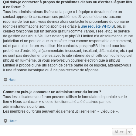
Qui dois-je contacter à propos de problèmes d’abus ou d’ordres légaux liés
à ce forum ?
Tous les administrateurs listés sur la page « L’équipe » devraient être un
contact approprié concernant ces problèmes. Si vous n’obtenez aucune
réponse de leur part, vous devriez alors contacter le propriétaire du domaine
(dont les informations sont disponibles grâce à
une requête WHOIS
), ou, si
celui-ci fonctionne sur un service gratuit (comme Yahoo, Free, etc.), le service
de gestion des abus. Veuillez noter que phpBB Limited n’a absolument aucune
juridiction et ne peut en aucun cas être tenu comme responsable de comment,
où et par qui ce forum est utilisé. Ne contactez pas phpBB Limited pour tout
problème d’ordre légal (commentaire incessant, insultant, diffamatoire, etc.) qui
ne sont pas directement reliés avec le site internet de phpBB.com ou le logiciel
phpBB en lui-même. Si vous envoyez un courrier électronique à phpBB
Limited à propos d’une utilisation de tierce partie de ce logiciel, attendez-vous
à une réponse laconique ou à ne pas recevoir de réponse.
Haut
Comment puis-je contacter un administrateur du forum ?
Tous les utilisateurs du forum peuvent utiliser le formulaire disponible sur le
lien « Nous contacter » si cette fonctionnalité a été activée par les
administrateurs du forum.
Les membres du forum peuvent également utiliser le lien « L’équipe ».
Haut
Aller