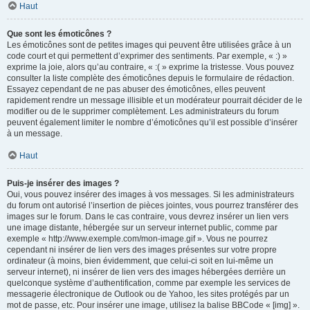
Haut
Que sont les émoticônes ?
Les émoticônes sont de petites images qui peuvent être utilisées grâce à un
code court et qui permettent d’exprimer des sentiments. Par exemple, « :) »
exprime la joie, alors qu’au contraire, « :( » exprime la tristesse. Vous pouvez
consulter la liste complète des émoticônes depuis le formulaire de rédaction.
Essayez cependant de ne pas abuser des émoticônes, elles peuvent
rapidement rendre un message illisible et un modérateur pourrait décider de le
modifier ou de le supprimer complètement. Les administrateurs du forum
peuvent également limiter le nombre d’émoticônes qu’il est possible d’insérer
à un message.
Haut
Puis-je insérer des images ?
Oui, vous pouvez insérer des images à vos messages. Si les administrateurs
du forum ont autorisé l’insertion de pièces jointes, vous pourrez transférer des
images sur le forum. Dans le cas contraire, vous devrez insérer un lien vers
une image distante, hébergée sur un serveur internet public, comme par
exemple « http://www.exemple.com/mon-image.gif ». Vous ne pourrez
cependant ni insérer de lien vers des images présentes sur votre propre
ordinateur (à moins, bien évidemment, que celui-ci soit en lui-même un
serveur internet), ni insérer de lien vers des images hébergées derrière un
quelconque système d’authentification, comme par exemple les services de
messagerie électronique de Outlook ou de Yahoo, les sites protégés par un
mot de passe, etc. Pour insérer une image, utilisez la balise BBCode « [img] ».