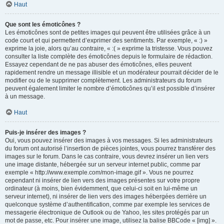
Haut
Que sont les émoticônes ?
Les émoticônes sont de petites images qui peuvent être utilisées grâce à un
code court et qui permettent d’exprimer des sentiments. Par exemple, « :) »
exprime la joie, alors qu’au contraire, « :( » exprime la tristesse. Vous pouvez
consulter la liste complète des émoticônes depuis le formulaire de rédaction.
Essayez cependant de ne pas abuser des émoticônes, elles peuvent
rapidement rendre un message illisible et un modérateur pourrait décider de le
modifier ou de le supprimer complètement. Les administrateurs du forum
peuvent également limiter le nombre d’émoticônes qu’il est possible d’insérer
à un message.
Haut
Puis-je insérer des images ?
Oui, vous pouvez insérer des images à vos messages. Si les administrateurs
du forum ont autorisé l’insertion de pièces jointes, vous pourrez transférer des
images sur le forum. Dans le cas contraire, vous devrez insérer un lien vers
une image distante, hébergée sur un serveur internet public, comme par
exemple « http://www.exemple.com/mon-image.gif ». Vous ne pourrez
cependant ni insérer de lien vers des images présentes sur votre propre
ordinateur (à moins, bien évidemment, que celui-ci soit en lui-même un
serveur internet), ni insérer de lien vers des images hébergées derrière un
quelconque système d’authentification, comme par exemple les services de
messagerie électronique de Outlook ou de Yahoo, les sites protégés par un
mot de passe, etc. Pour insérer une image, utilisez la balise BBCode « [img] ».