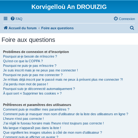
Korvigelloù An DROUIZIG
FAQ
Connexion
R
Accueil du forum
Foire aux questions
e
Foire aux questions
c
h
Problèmes de connexion et d’inscription
Pourquoi ai-je besoin de m’inscrire ?
e
Qu’est-ce que la COPPA ?
r
Pourquoi ne puis-je pas m’inscrire ?
Je suis inscrit mais je ne peux pas me connecter !
c
Pourquoi ne puis-je pas me connecter ?
Je m’étais déjà inscrit par le passé mais ne peux à présent plus me connecter ?!
h
J’ai perdu mon mot de passe !
e
Pourquoi suis-je déconnecté automatiquement ?
À quoi sert « Supprimer les cookies » ?
r
Préférences et paramètres des utilisateurs
Comment puis-je modifier mes paramètres ?
Comment puis-je masquer mon nom d’utilisateur de la liste des utilisateurs en ligne ?
L’heure n’est pas correcte !
J’ai réglé le fuseau horaire mais l’heure n’est toujours pas correcte !
Ma langue n’apparaît pas dans la liste !
Que signifient les images situées à côté de mon nom d’utilisateur ?
Comment puis-je afficher un avatar ?