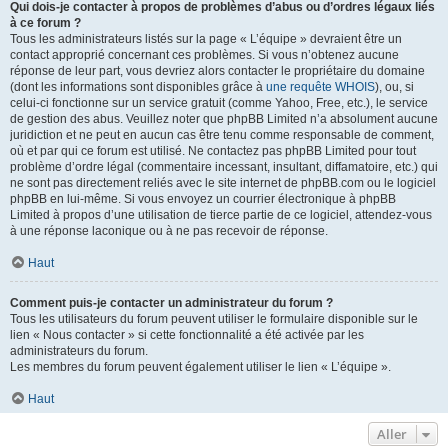
Qui dois-je contacter à propos de problèmes d’abus ou d’ordres légaux liés
à ce forum ?
Tous les administrateurs listés sur la page « L’équipe » devraient être un
contact approprié concernant ces problèmes. Si vous n’obtenez aucune
réponse de leur part, vous devriez alors contacter le propriétaire du domaine
(dont les informations sont disponibles grâce à
une requête WHOIS
), ou, si
celui-ci fonctionne sur un service gratuit (comme Yahoo, Free, etc.), le service
de gestion des abus. Veuillez noter que phpBB Limited n’a absolument aucune
juridiction et ne peut en aucun cas être tenu comme responsable de comment,
où et par qui ce forum est utilisé. Ne contactez pas phpBB Limited pour tout
problème d’ordre légal (commentaire incessant, insultant, diffamatoire, etc.) qui
ne sont pas directement reliés avec le site internet de phpBB.com ou le logiciel
phpBB en lui-même. Si vous envoyez un courrier électronique à phpBB
Limited à propos d’une utilisation de tierce partie de ce logiciel, attendez-vous
à une réponse laconique ou à ne pas recevoir de réponse.
Haut
Comment puis-je contacter un administrateur du forum ?
Tous les utilisateurs du forum peuvent utiliser le formulaire disponible sur le
lien « Nous contacter » si cette fonctionnalité a été activée par les
administrateurs du forum.
Les membres du forum peuvent également utiliser le lien « L’équipe ».
Haut
Aller