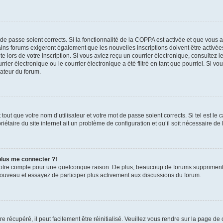
t de passe soient corrects. Si la fonctionnalité de la COPPA est activée et que vous 
ains forums exigeront également que les nouvelles inscriptions doivent être activée
te lors de votre inscription. Si vous aviez reçu un courrier électronique, consultez l
r électronique ou le courrier électronique a été filtré en tant que pourriel. Si vo
rateur du forum.
out que votre nom d’utilisateur et votre mot de passe soient corrects. Si tel est le
iétaire du site internet ait un problème de configuration et qu’il soit nécessaire de l
 plus me connecter ?!
votre compte pour une quelconque raison. De plus, beaucoup de forums suppriment pér
 nouveau et essayez de participer plus activement aux discussions du forum.
 récupéré, il peut facilement être réinitialisé. Veuillez vous rendre sur la page de