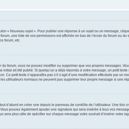
outon « Nouveau sujet ». Pour publier une réponse à un sujet ou un message, cliqu
 forum, une liste de vos permissions est affichée en bas de l’écran du forum ou du
ce forum, etc.
r du forum, vous ne pouvez modifier ou supprimer que vos propres messages. Vou
 initial ait été publié. Si quelqu’un a déjà répondu à votre message, un petit text
ion. Ce petit texte n’apparaîtra pas s’il s’agit d’une modification effectuée par un 
ue les utilisateurs normaux ne peuvent pas supprimer leur propre message si une ré
ut d’abord en créer une depuis le panneau de contrôle de l’utilisateur. Une fois c
ure. Vous pouvez également ajouter une signature qui sera insérée à tous vos mess
 vous sera plus utile de spécifier sur chaque message votre souhait d’insérer votre si