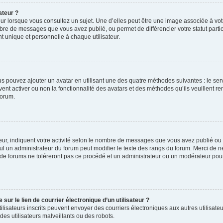
ateur ?
ur lorsque vous consultez un sujet. Une d’elles peut être une image associée à vo
mbre de messages que vous avez publié, ou permet de différencier votre statut parti
 unique et personnelle à chaque utilisateur.
ous pouvez ajouter un avatar en utilisant une des quatre méthodes suivantes : le serv
ent activer ou non la fonctionnalité des avatars et des méthodes qu’ils veuillent ren
forum.
ur, indiquent votre activité selon le nombre de messages que vous avez publié ou id
eul un administrateur du forum peut modifier le texte des rangs du forum. Merci de 
de forums ne toléreront pas ce procédé et un administrateur ou un modérateur pou
ur le lien de courrier électronique d’un utilisateur ?
s utilisateurs inscrits peuvent envoyer des courriers électroniques aux autres utili
es utilisateurs malveillants ou des robots.