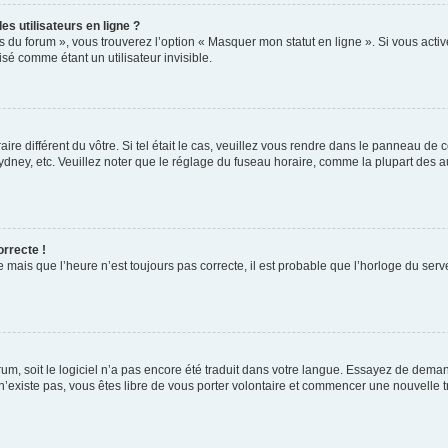
s utilisateurs en ligne ?
s du forum », vous trouverez l’option « Masquer mon statut en ligne ». Si vous activ
é comme étant un utilisateur invisible.
aire différent du vôtre. Si tel était le cas, veuillez vous rendre dans le panneau de co
ey, etc. Veuillez noter que le réglage du fuseau horaire, comme la plupart des autr
orrecte !
 mais que l’heure n’est toujours pas correcte, il est probable que l’horloge du serve
orum, soit le logiciel n’a pas encore été traduit dans votre langue. Essayez de deman
 n’existe pas, vous êtes libre de vous porter volontaire et commencer une nouvelle t