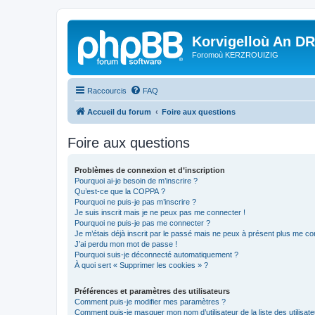
Korvigelloù An D
Foromoù KERZROUIZIG
Raccourcis
FAQ
Accueil du forum
Foire aux questions
Foire aux questions
Problèmes de connexion et d’inscription
Pourquoi ai-je besoin de m’inscrire ?
Qu’est-ce que la COPPA ?
Pourquoi ne puis-je pas m’inscrire ?
Je suis inscrit mais je ne peux pas me connecter !
Pourquoi ne puis-je pas me connecter ?
Je m’étais déjà inscrit par le passé mais ne peux à présent plus me co
J’ai perdu mon mot de passe !
Pourquoi suis-je déconnecté automatiquement ?
À quoi sert « Supprimer les cookies » ?
Préférences et paramètres des utilisateurs
Comment puis-je modifier mes paramètres ?
Comment puis-je masquer mon nom d’utilisateur de la liste des utilisate