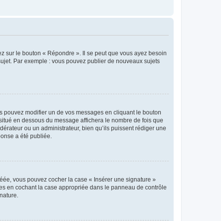
ez sur le bouton « Répondre ». Il se peut que vous ayez besoin
 sujet. Par exemple : vous pouvez publier de nouveaux sujets
s pouvez modifier un de vos messages en cliquant le bouton
e situé en dessous du message affichera le nombre de fois que
modérateur ou un administrateur, bien qu’ils puissent rédiger une
ponse a été publiée.
réée, vous pouvez cocher la case « Insérer une signature »
ages en cochant la case appropriée dans le panneau de contrôle
gnature.