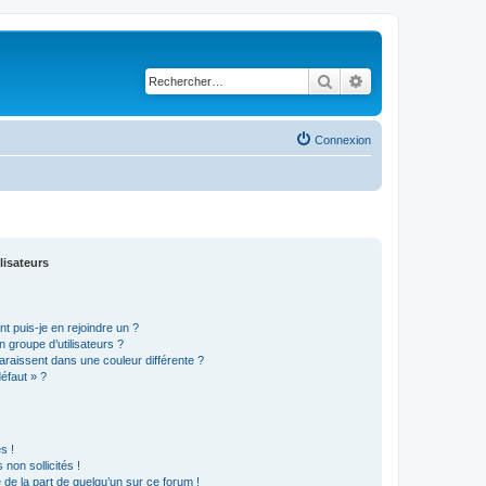
Rechercher
Recherche avancé
Connexion
lisateurs
t puis-je en rejoindre un ?
 groupe d’utilisateurs ?
araissent dans une couleur différente ?
défaut » ?
s !
non sollicités !
e de la part de quelqu’un sur ce forum !