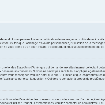
trateurs du forum peuvent limiter la publication de messages aux utilisateurs inscri
visiteurs, tels que l’affichage d’avatars personnalisés, l’utilisation de la messager
ription ne vous prend qu’un court instant, c’est pourquoi nous vous recommandons de l
t une loi des États-Unis d’Amérique qui demande aux sites internet collectant pot
 des mineurs concernés. Si vous ne savez pas si cette loi s’applique également au
 pourra vous renseigner. Veuillez noter que phpBB Limited et que les propriétaires
ue l’assistance porte sur la question « Qui dois-je contacter à propos de problèmes 
inscriptions afin d’empêcher les nouveaux visiteurs de s’inscrire. De même, il est é
s souhaitez utiliser. Pour plus d’informations, veuillez contacter un administrateur du