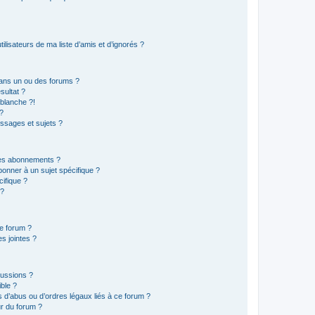
lisateurs de ma liste d’amis et d’ignorés ?
ans un ou des forums ?
sultat ?
blanche ?!
?
ssages et sujets ?
t les abonnements ?
onner à un sujet spécifique ?
ifique ?
 ?
ce forum ?
s jointes ?
cussions ?
ible ?
 d’abus ou d’ordres légaux liés à ce forum ?
r du forum ?