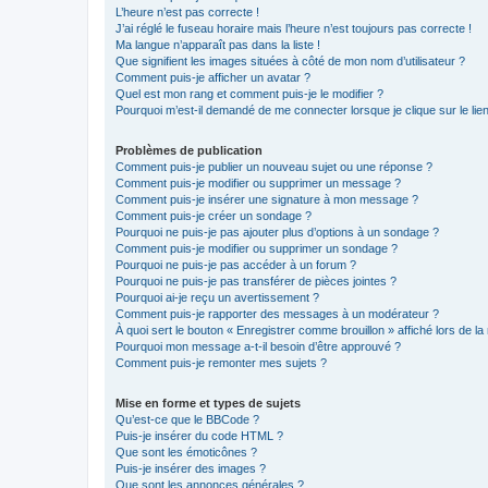
L’heure n’est pas correcte !
J’ai réglé le fuseau horaire mais l’heure n’est toujours pas correcte !
Ma langue n’apparaît pas dans la liste !
Que signifient les images situées à côté de mon nom d’utilisateur ?
Comment puis-je afficher un avatar ?
Quel est mon rang et comment puis-je le modifier ?
Pourquoi m’est-il demandé de me connecter lorsque je clique sur le lien 
Problèmes de publication
Comment puis-je publier un nouveau sujet ou une réponse ?
Comment puis-je modifier ou supprimer un message ?
Comment puis-je insérer une signature à mon message ?
Comment puis-je créer un sondage ?
Pourquoi ne puis-je pas ajouter plus d’options à un sondage ?
Comment puis-je modifier ou supprimer un sondage ?
Pourquoi ne puis-je pas accéder à un forum ?
Pourquoi ne puis-je pas transférer de pièces jointes ?
Pourquoi ai-je reçu un avertissement ?
Comment puis-je rapporter des messages à un modérateur ?
À quoi sert le bouton « Enregistrer comme brouillon » affiché lors de la 
Pourquoi mon message a-t-il besoin d’être approuvé ?
Comment puis-je remonter mes sujets ?
Mise en forme et types de sujets
Qu’est-ce que le BBCode ?
Puis-je insérer du code HTML ?
Que sont les émoticônes ?
Puis-je insérer des images ?
Que sont les annonces générales ?