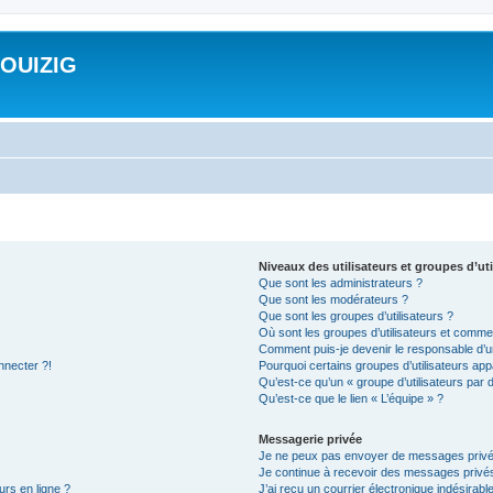
ROUIZIG
Niveaux des utilisateurs et groupes d’uti
Que sont les administrateurs ?
Que sont les modérateurs ?
Que sont les groupes d’utilisateurs ?
Où sont les groupes d’utilisateurs et commen
Comment puis-je devenir le responsable d’un
nnecter ?!
Pourquoi certains groupes d’utilisateurs app
Qu’est-ce qu’un « groupe d’utilisateurs par 
Qu’est-ce que le lien « L’équipe » ?
Messagerie privée
Je ne peux pas envoyer de messages privé
Je continue à recevoir des messages privés 
urs en ligne ?
J’ai reçu un courrier électronique indésirabl