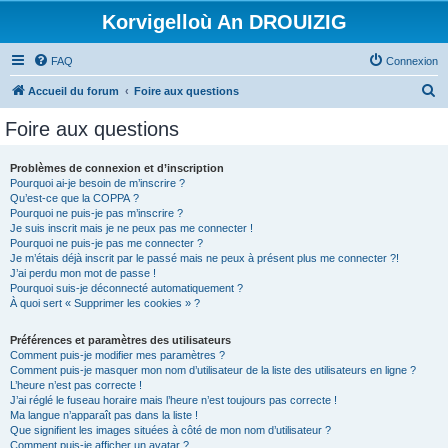
Korvigelloù An DROUIZIG
FAQ
Connexion
R
Accueil du forum
Foire aux questions
e
Foire aux questions
c
h
Problèmes de connexion et d’inscription
Pourquoi ai-je besoin de m’inscrire ?
e
Qu’est-ce que la COPPA ?
r
Pourquoi ne puis-je pas m’inscrire ?
Je suis inscrit mais je ne peux pas me connecter !
c
Pourquoi ne puis-je pas me connecter ?
Je m’étais déjà inscrit par le passé mais ne peux à présent plus me connecter ?!
h
J’ai perdu mon mot de passe !
e
Pourquoi suis-je déconnecté automatiquement ?
À quoi sert « Supprimer les cookies » ?
r
Préférences et paramètres des utilisateurs
Comment puis-je modifier mes paramètres ?
Comment puis-je masquer mon nom d’utilisateur de la liste des utilisateurs en ligne ?
L’heure n’est pas correcte !
J’ai réglé le fuseau horaire mais l’heure n’est toujours pas correcte !
Ma langue n’apparaît pas dans la liste !
Que signifient les images situées à côté de mon nom d’utilisateur ?
Comment puis-je afficher un avatar ?