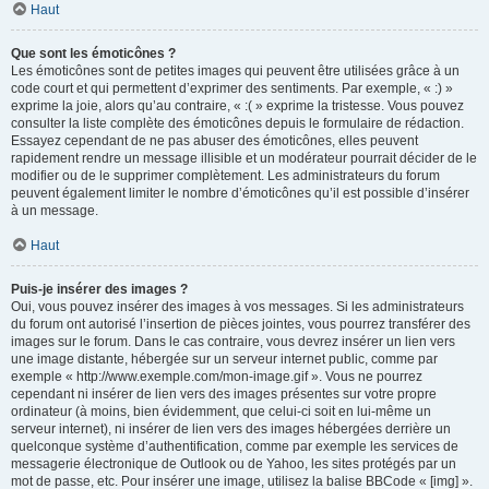
Haut
Que sont les émoticônes ?
Les émoticônes sont de petites images qui peuvent être utilisées grâce à un
code court et qui permettent d’exprimer des sentiments. Par exemple, « :) »
exprime la joie, alors qu’au contraire, « :( » exprime la tristesse. Vous pouvez
consulter la liste complète des émoticônes depuis le formulaire de rédaction.
Essayez cependant de ne pas abuser des émoticônes, elles peuvent
rapidement rendre un message illisible et un modérateur pourrait décider de le
modifier ou de le supprimer complètement. Les administrateurs du forum
peuvent également limiter le nombre d’émoticônes qu’il est possible d’insérer
à un message.
Haut
Puis-je insérer des images ?
Oui, vous pouvez insérer des images à vos messages. Si les administrateurs
du forum ont autorisé l’insertion de pièces jointes, vous pourrez transférer des
images sur le forum. Dans le cas contraire, vous devrez insérer un lien vers
une image distante, hébergée sur un serveur internet public, comme par
exemple « http://www.exemple.com/mon-image.gif ». Vous ne pourrez
cependant ni insérer de lien vers des images présentes sur votre propre
ordinateur (à moins, bien évidemment, que celui-ci soit en lui-même un
serveur internet), ni insérer de lien vers des images hébergées derrière un
quelconque système d’authentification, comme par exemple les services de
messagerie électronique de Outlook ou de Yahoo, les sites protégés par un
mot de passe, etc. Pour insérer une image, utilisez la balise BBCode « [img] ».