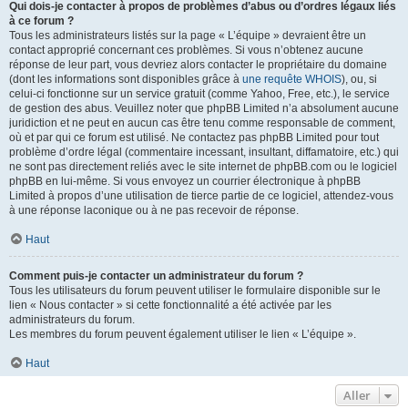
Qui dois-je contacter à propos de problèmes d’abus ou d’ordres légaux liés
à ce forum ?
Tous les administrateurs listés sur la page « L’équipe » devraient être un
contact approprié concernant ces problèmes. Si vous n’obtenez aucune
réponse de leur part, vous devriez alors contacter le propriétaire du domaine
(dont les informations sont disponibles grâce à
une requête WHOIS
), ou, si
celui-ci fonctionne sur un service gratuit (comme Yahoo, Free, etc.), le service
de gestion des abus. Veuillez noter que phpBB Limited n’a absolument aucune
juridiction et ne peut en aucun cas être tenu comme responsable de comment,
où et par qui ce forum est utilisé. Ne contactez pas phpBB Limited pour tout
problème d’ordre légal (commentaire incessant, insultant, diffamatoire, etc.) qui
ne sont pas directement reliés avec le site internet de phpBB.com ou le logiciel
phpBB en lui-même. Si vous envoyez un courrier électronique à phpBB
Limited à propos d’une utilisation de tierce partie de ce logiciel, attendez-vous
à une réponse laconique ou à ne pas recevoir de réponse.
Haut
Comment puis-je contacter un administrateur du forum ?
Tous les utilisateurs du forum peuvent utiliser le formulaire disponible sur le
lien « Nous contacter » si cette fonctionnalité a été activée par les
administrateurs du forum.
Les membres du forum peuvent également utiliser le lien « L’équipe ».
Haut
Aller