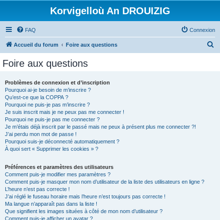
Korvigelloù An DROUIZIG
FAQ
Connexion
R
Accueil du forum
Foire aux questions
e
Foire aux questions
c
h
Problèmes de connexion et d’inscription
Pourquoi ai-je besoin de m’inscrire ?
e
Qu’est-ce que la COPPA ?
r
Pourquoi ne puis-je pas m’inscrire ?
Je suis inscrit mais je ne peux pas me connecter !
c
Pourquoi ne puis-je pas me connecter ?
Je m’étais déjà inscrit par le passé mais ne peux à présent plus me connecter ?!
h
J’ai perdu mon mot de passe !
e
Pourquoi suis-je déconnecté automatiquement ?
À quoi sert « Supprimer les cookies » ?
r
Préférences et paramètres des utilisateurs
Comment puis-je modifier mes paramètres ?
Comment puis-je masquer mon nom d’utilisateur de la liste des utilisateurs en ligne ?
L’heure n’est pas correcte !
J’ai réglé le fuseau horaire mais l’heure n’est toujours pas correcte !
Ma langue n’apparaît pas dans la liste !
Que signifient les images situées à côté de mon nom d’utilisateur ?
Comment puis-je afficher un avatar ?