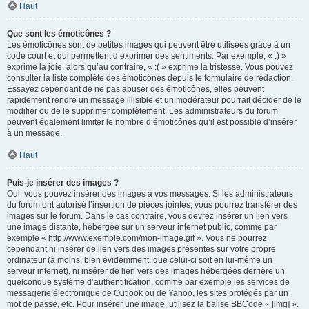
Haut
Que sont les émoticônes ?
Les émoticônes sont de petites images qui peuvent être utilisées grâce à un
code court et qui permettent d’exprimer des sentiments. Par exemple, « :) »
exprime la joie, alors qu’au contraire, « :( » exprime la tristesse. Vous pouvez
consulter la liste complète des émoticônes depuis le formulaire de rédaction.
Essayez cependant de ne pas abuser des émoticônes, elles peuvent
rapidement rendre un message illisible et un modérateur pourrait décider de le
modifier ou de le supprimer complètement. Les administrateurs du forum
peuvent également limiter le nombre d’émoticônes qu’il est possible d’insérer
à un message.
Haut
Puis-je insérer des images ?
Oui, vous pouvez insérer des images à vos messages. Si les administrateurs
du forum ont autorisé l’insertion de pièces jointes, vous pourrez transférer des
images sur le forum. Dans le cas contraire, vous devrez insérer un lien vers
une image distante, hébergée sur un serveur internet public, comme par
exemple « http://www.exemple.com/mon-image.gif ». Vous ne pourrez
cependant ni insérer de lien vers des images présentes sur votre propre
ordinateur (à moins, bien évidemment, que celui-ci soit en lui-même un
serveur internet), ni insérer de lien vers des images hébergées derrière un
quelconque système d’authentification, comme par exemple les services de
messagerie électronique de Outlook ou de Yahoo, les sites protégés par un
mot de passe, etc. Pour insérer une image, utilisez la balise BBCode « [img] ».