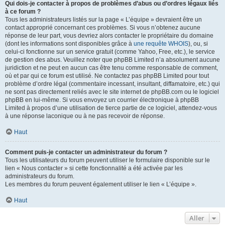
Qui dois-je contacter à propos de problèmes d’abus ou d’ordres légaux liés
à ce forum ?
Tous les administrateurs listés sur la page « L’équipe » devraient être un
contact approprié concernant ces problèmes. Si vous n’obtenez aucune
réponse de leur part, vous devriez alors contacter le propriétaire du domaine
(dont les informations sont disponibles grâce à
une requête WHOIS
), ou, si
celui-ci fonctionne sur un service gratuit (comme Yahoo, Free, etc.), le service
de gestion des abus. Veuillez noter que phpBB Limited n’a absolument aucune
juridiction et ne peut en aucun cas être tenu comme responsable de comment,
où et par qui ce forum est utilisé. Ne contactez pas phpBB Limited pour tout
problème d’ordre légal (commentaire incessant, insultant, diffamatoire, etc.) qui
ne sont pas directement reliés avec le site internet de phpBB.com ou le logiciel
phpBB en lui-même. Si vous envoyez un courrier électronique à phpBB
Limited à propos d’une utilisation de tierce partie de ce logiciel, attendez-vous
à une réponse laconique ou à ne pas recevoir de réponse.
Haut
Comment puis-je contacter un administrateur du forum ?
Tous les utilisateurs du forum peuvent utiliser le formulaire disponible sur le
lien « Nous contacter » si cette fonctionnalité a été activée par les
administrateurs du forum.
Les membres du forum peuvent également utiliser le lien « L’équipe ».
Haut
Aller