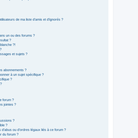
lisateurs de ma liste d’amis et d’ignorés ?
ans un ou des forums ?
sultat ?
blanche ?!
?
ssages et sujets ?
t les abonnements ?
onner à un sujet spécifique ?
ifique ?
 ?
ce forum ?
s jointes ?
cussions ?
ible ?
 d’abus ou d’ordres légaux liés à ce forum ?
r du forum ?