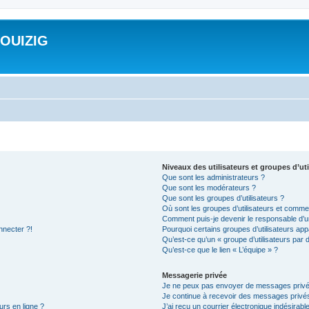
ROUIZIG
Niveaux des utilisateurs et groupes d’uti
Que sont les administrateurs ?
Que sont les modérateurs ?
Que sont les groupes d’utilisateurs ?
Où sont les groupes d’utilisateurs et commen
Comment puis-je devenir le responsable d’un
nnecter ?!
Pourquoi certains groupes d’utilisateurs app
Qu’est-ce qu’un « groupe d’utilisateurs par 
Qu’est-ce que le lien « L’équipe » ?
Messagerie privée
Je ne peux pas envoyer de messages privé
Je continue à recevoir des messages privés 
urs en ligne ?
J’ai reçu un courrier électronique indésirabl