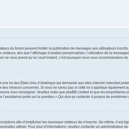
trateurs du forum peuvent limiter la publication de messages aux utilisateurs inscri
visiteurs, tels que l’affichage d’avatars personnalisés, l’utilisation de la messager
ription ne vous prend qu’un court instant, c’est pourquoi nous vous recommandons de l
t une loi des États-Unis d’Amérique qui demande aux sites internet collectant pot
 des mineurs concernés. Si vous ne savez pas si cette loi s’applique également au
 pourra vous renseigner. Veuillez noter que phpBB Limited et que les propriétaires
ue l’assistance porte sur la question « Qui dois-je contacter à propos de problèmes 
inscriptions afin d’empêcher les nouveaux visiteurs de s’inscrire. De même, il est é
s souhaitez utiliser. Pour plus d’informations, veuillez contacter un administrateur du