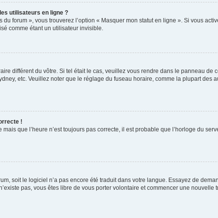
s utilisateurs en ligne ?
s du forum », vous trouverez l’option « Masquer mon statut en ligne ». Si vous activ
é comme étant un utilisateur invisible.
aire différent du vôtre. Si tel était le cas, veuillez vous rendre dans le panneau de co
ey, etc. Veuillez noter que le réglage du fuseau horaire, comme la plupart des autr
orrecte !
 mais que l’heure n’est toujours pas correcte, il est probable que l’horloge du serve
orum, soit le logiciel n’a pas encore été traduit dans votre langue. Essayez de deman
 n’existe pas, vous êtes libre de vous porter volontaire et commencer une nouvelle t