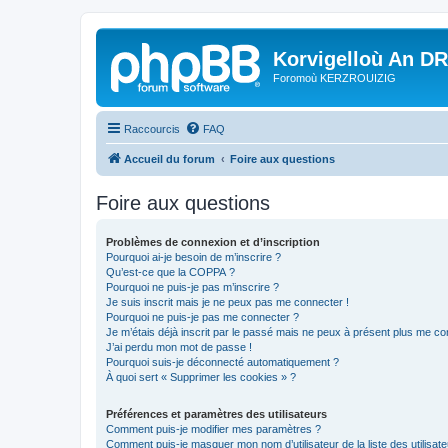
Korvigelloù An D
Foromoù KERZROUIZIG
Raccourcis
FAQ
Accueil du forum
Foire aux questions
Foire aux questions
Problèmes de connexion et d’inscription
Pourquoi ai-je besoin de m’inscrire ?
Qu’est-ce que la COPPA ?
Pourquoi ne puis-je pas m’inscrire ?
Je suis inscrit mais je ne peux pas me connecter !
Pourquoi ne puis-je pas me connecter ?
Je m’étais déjà inscrit par le passé mais ne peux à présent plus me co
J’ai perdu mon mot de passe !
Pourquoi suis-je déconnecté automatiquement ?
À quoi sert « Supprimer les cookies » ?
Préférences et paramètres des utilisateurs
Comment puis-je modifier mes paramètres ?
Comment puis-je masquer mon nom d’utilisateur de la liste des utilisate