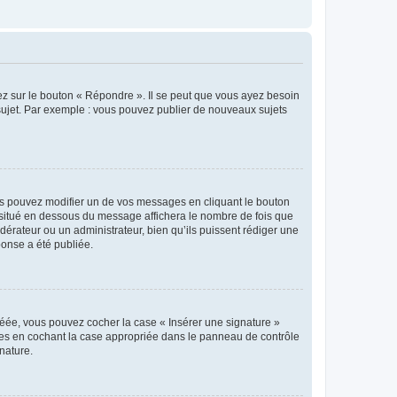
ez sur le bouton « Répondre ». Il se peut que vous ayez besoin
 sujet. Par exemple : vous pouvez publier de nouveaux sujets
s pouvez modifier un de vos messages en cliquant le bouton
e situé en dessous du message affichera le nombre de fois que
modérateur ou un administrateur, bien qu’ils puissent rédiger une
ponse a été publiée.
réée, vous pouvez cocher la case « Insérer une signature »
ages en cochant la case appropriée dans le panneau de contrôle
gnature.