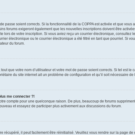
t de passe soient corrects. Si la fonctionnalité de la COPPA est activée et que vous 
ains forums exigeront également que les nouvelles inscriptions doivent être activée
te lors de votre inscription. Si vous aviez reçu un courrier électronique, consultez l
r électronique ou le courrier électronique a été filtré en tant que pourriel. Si vo
rateur du forum.
out que votre nom d’utilisateur et votre mot de passe soient corrects. Si tel est le
iétaire du site internet ait un problème de configuration et qu’il soit nécessaire de l
 plus me connecter ?!
votre compte pour une quelconque raison. De plus, beaucoup de forums suppriment pér
 nouveau et essayez de participer plus activement aux discussions du forum.
 récupéré, il peut facilement être réinitialisé. Veuillez vous rendre sur la page de