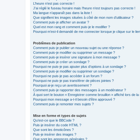
L’heure n’est pas correcte !
J’ai réglé le fuseau horaire mais l’heure n’est toujours pas correcte !
Ma langue n’apparaît pas dans la liste !
Que signifient les images situées à côté de mon nom d’utilisateur ?
Comment puis-je afficher un avatar ?
Quel est mon rang et comment puis-je le modifier ?
Pourquoi m’est-il demandé de me connecter lorsque je clique sur le lien 
Problèmes de publication
Comment puis-je publier un nouveau sujet ou une réponse ?
Comment puis-je modifier ou supprimer un message ?
Comment puis-je insérer une signature à mon message ?
Comment puis-je créer un sondage ?
Pourquoi ne puis-je pas ajouter plus d’options à un sondage ?
Comment puis-je modifier ou supprimer un sondage ?
Pourquoi ne puis-je pas accéder à un forum ?
Pourquoi ne puis-je pas transférer de pièces jointes ?
Pourquoi ai-je reçu un avertissement ?
Comment puis-je rapporter des messages à un modérateur ?
À quoi sert le bouton « Enregistrer comme brouillon » affiché lors de la 
Pourquoi mon message a-t-il besoin d’être approuvé ?
Comment puis-je remonter mes sujets ?
Mise en forme et types de sujets
Qu’est-ce que le BBCode ?
Puis-je insérer du code HTML ?
Que sont les émoticônes ?
Puis-je insérer des images ?
Que sont les annonces générales ?