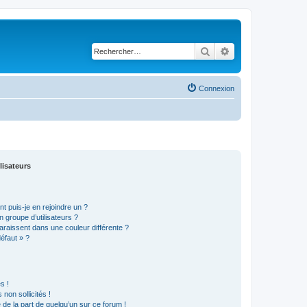
Rechercher
Recherche avancé
Connexion
lisateurs
t puis-je en rejoindre un ?
 groupe d’utilisateurs ?
araissent dans une couleur différente ?
défaut » ?
s !
non sollicités !
e de la part de quelqu’un sur ce forum !