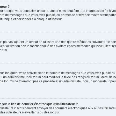
ateur ?
ur lorsque vous consultez un sujet. Une d’elles peut être une image associée à vo
mbre de messages que vous avez publié, ou permet de différencier votre statut parti
 unique et personnelle à chaque utilisateur.
ous pouvez ajouter un avatar en utilisant une des quatre méthodes suivantes : le serv
ent activer ou non la fonctionnalité des avatars et des méthodes qu’ils veuillent ren
forum.
ur, indiquent votre activité selon le nombre de messages que vous avez publié ou id
eul un administrateur du forum peut modifier le texte des rangs du forum. Merci de 
de forums ne toléreront pas ce procédé et un administrateur ou un modérateur pou
ur le lien de courrier électronique d’un utilisateur ?
s utilisateurs inscrits peuvent envoyer des courriers électroniques aux autres utili
es utilisateurs malveillants ou des robots.