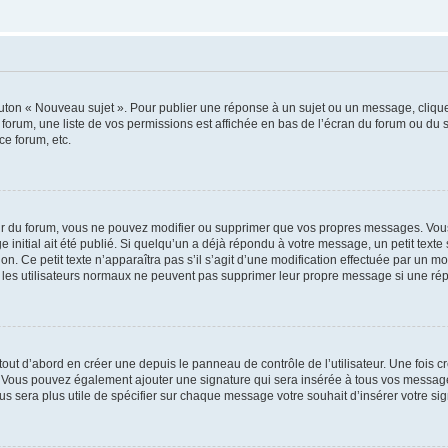
outon « Nouveau sujet ». Pour publier une réponse à un sujet ou un message, cliqu
 forum, une liste de vos permissions est affichée en bas de l’écran du forum ou du
ce forum, etc.
r du forum, vous ne pouvez modifier ou supprimer que vos propres messages. Vou
 initial ait été publié. Si quelqu’un a déjà répondu à votre message, un petit text
ion. Ce petit texte n’apparaîtra pas s’il s’agit d’une modification effectuée par un 
ue les utilisateurs normaux ne peuvent pas supprimer leur propre message si une ré
ut d’abord en créer une depuis le panneau de contrôle de l’utilisateur. Une fois c
ure. Vous pouvez également ajouter une signature qui sera insérée à tous vos mess
 vous sera plus utile de spécifier sur chaque message votre souhait d’insérer votre si