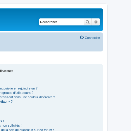
Rechercher
Recherche avancé
Connexion
lisateurs
t puis-je en rejoindre un ?
 groupe d’utilisateurs ?
araissent dans une couleur différente ?
défaut » ?
s !
non sollicités !
e de la part de quelqu’un sur ce forum !