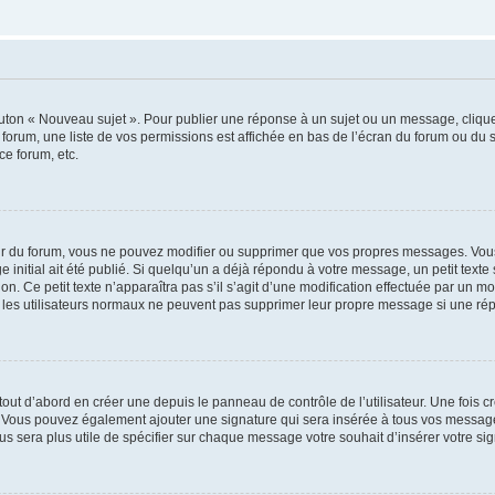
outon « Nouveau sujet ». Pour publier une réponse à un sujet ou un message, cliqu
 forum, une liste de vos permissions est affichée en bas de l’écran du forum ou du
ce forum, etc.
r du forum, vous ne pouvez modifier ou supprimer que vos propres messages. Vou
 initial ait été publié. Si quelqu’un a déjà répondu à votre message, un petit text
ion. Ce petit texte n’apparaîtra pas s’il s’agit d’une modification effectuée par un 
ue les utilisateurs normaux ne peuvent pas supprimer leur propre message si une ré
ut d’abord en créer une depuis le panneau de contrôle de l’utilisateur. Une fois c
ure. Vous pouvez également ajouter une signature qui sera insérée à tous vos mess
 vous sera plus utile de spécifier sur chaque message votre souhait d’insérer votre si