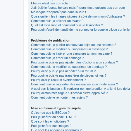
L’heure n’est pas correcte !
J’ai réglé le fuseau horaire mais l’heure n’est toujours pas correcte !
Ma langue n’apparaît pas dans la liste !
Que signifient les images situées à côté de mon nom d’utilisateur ?
Comment puis-je afficher un avatar ?
Quel est mon rang et comment puis-je le modifier ?
Pourquoi m’est-il demandé de me connecter lorsque je clique sur le lien 
Problèmes de publication
Comment puis-je publier un nouveau sujet ou une réponse ?
Comment puis-je modifier ou supprimer un message ?
Comment puis-je insérer une signature à mon message ?
Comment puis-je créer un sondage ?
Pourquoi ne puis-je pas ajouter plus d’options à un sondage ?
Comment puis-je modifier ou supprimer un sondage ?
Pourquoi ne puis-je pas accéder à un forum ?
Pourquoi ne puis-je pas transférer de pièces jointes ?
Pourquoi ai-je reçu un avertissement ?
Comment puis-je rapporter des messages à un modérateur ?
À quoi sert le bouton « Enregistrer comme brouillon » affiché lors de la 
Pourquoi mon message a-t-il besoin d’être approuvé ?
Comment puis-je remonter mes sujets ?
Mise en forme et types de sujets
Qu’est-ce que le BBCode ?
Puis-je insérer du code HTML ?
Que sont les émoticônes ?
Puis-je insérer des images ?
Que sont les annonces générales ?