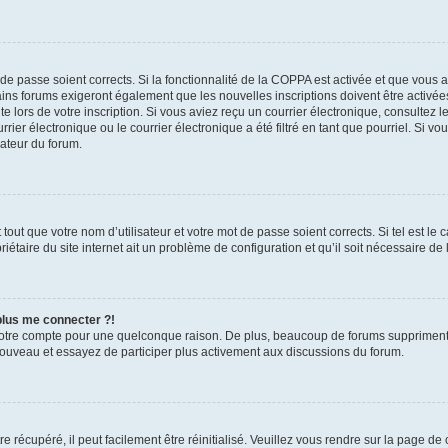
t de passe soient corrects. Si la fonctionnalité de la COPPA est activée et que vous 
ains forums exigeront également que les nouvelles inscriptions doivent être activée
te lors de votre inscription. Si vous aviez reçu un courrier électronique, consultez l
r électronique ou le courrier électronique a été filtré en tant que pourriel. Si vo
rateur du forum.
out que votre nom d’utilisateur et votre mot de passe soient corrects. Si tel est le
iétaire du site internet ait un problème de configuration et qu’il soit nécessaire de l
 plus me connecter ?!
votre compte pour une quelconque raison. De plus, beaucoup de forums suppriment pér
 nouveau et essayez de participer plus activement aux discussions du forum.
 récupéré, il peut facilement être réinitialisé. Veuillez vous rendre sur la page de