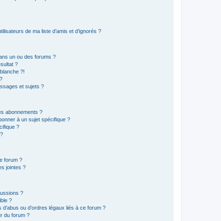
lisateurs de ma liste d’amis et d’ignorés ?
ans un ou des forums ?
sultat ?
blanche ?!
?
ssages et sujets ?
t les abonnements ?
onner à un sujet spécifique ?
ifique ?
 ?
ce forum ?
s jointes ?
cussions ?
ible ?
 d’abus ou d’ordres légaux liés à ce forum ?
r du forum ?