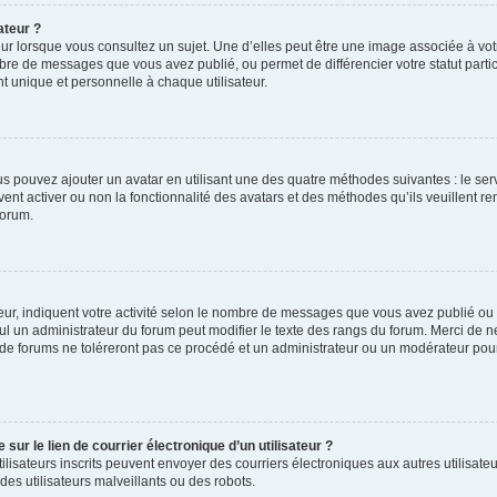
ateur ?
ur lorsque vous consultez un sujet. Une d’elles peut être une image associée à vo
mbre de messages que vous avez publié, ou permet de différencier votre statut parti
 unique et personnelle à chaque utilisateur.
ous pouvez ajouter un avatar en utilisant une des quatre méthodes suivantes : le serv
ent activer ou non la fonctionnalité des avatars et des méthodes qu’ils veuillent ren
forum.
ur, indiquent votre activité selon le nombre de messages que vous avez publié ou id
eul un administrateur du forum peut modifier le texte des rangs du forum. Merci de 
de forums ne toléreront pas ce procédé et un administrateur ou un modérateur pou
ur le lien de courrier électronique d’un utilisateur ?
s utilisateurs inscrits peuvent envoyer des courriers électroniques aux autres utili
es utilisateurs malveillants ou des robots.