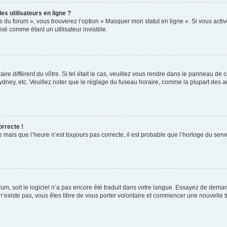
s utilisateurs en ligne ?
s du forum », vous trouverez l’option « Masquer mon statut en ligne ». Si vous activ
é comme étant un utilisateur invisible.
aire différent du vôtre. Si tel était le cas, veuillez vous rendre dans le panneau de co
ey, etc. Veuillez noter que le réglage du fuseau horaire, comme la plupart des autr
orrecte !
 mais que l’heure n’est toujours pas correcte, il est probable que l’horloge du serve
orum, soit le logiciel n’a pas encore été traduit dans votre langue. Essayez de deman
 n’existe pas, vous êtes libre de vous porter volontaire et commencer une nouvelle t