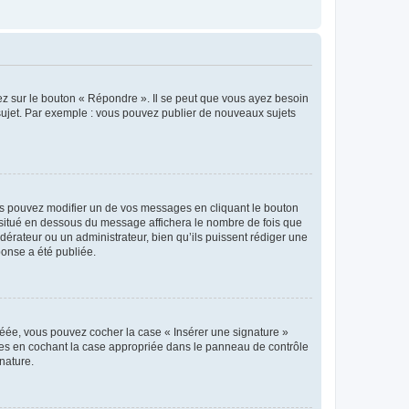
ez sur le bouton « Répondre ». Il se peut que vous ayez besoin
 sujet. Par exemple : vous pouvez publier de nouveaux sujets
s pouvez modifier un de vos messages en cliquant le bouton
e situé en dessous du message affichera le nombre de fois que
modérateur ou un administrateur, bien qu’ils puissent rédiger une
ponse a été publiée.
réée, vous pouvez cocher la case « Insérer une signature »
ages en cochant la case appropriée dans le panneau de contrôle
gnature.