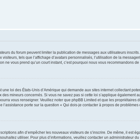
trateurs du forum peuvent limiter la publication de messages aux utilisateurs inscri
visiteurs, tels que l’affichage d’avatars personnalisés, l’utilisation de la messager
ription ne vous prend qu’un court instant, c’est pourquoi nous vous recommandons de l
t une loi des États-Unis d’Amérique qui demande aux sites internet collectant pot
 des mineurs concernés. Si vous ne savez pas si cette loi s’applique également au
 pourra vous renseigner. Veuillez noter que phpBB Limited et que les propriétaires
ue l’assistance porte sur la question « Qui dois-je contacter à propos de problèmes 
inscriptions afin d’empêcher les nouveaux visiteurs de s’inscrire. De même, il est é
s souhaitez utiliser. Pour plus d’informations, veuillez contacter un administrateur du