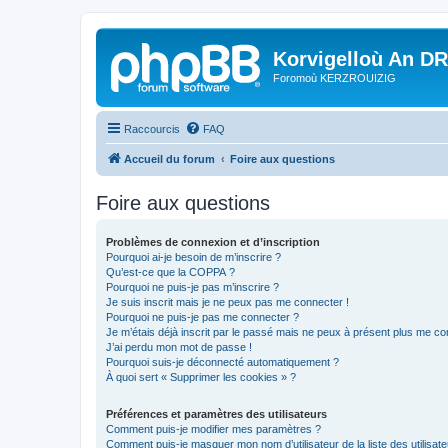
Korvigelloù An D
Foromoù KERZROUIZIG
Raccourcis
FAQ
Accueil du forum
Foire aux questions
Foire aux questions
Problèmes de connexion et d’inscription
Pourquoi ai-je besoin de m’inscrire ?
Qu’est-ce que la COPPA ?
Pourquoi ne puis-je pas m’inscrire ?
Je suis inscrit mais je ne peux pas me connecter !
Pourquoi ne puis-je pas me connecter ?
Je m’étais déjà inscrit par le passé mais ne peux à présent plus me co
J’ai perdu mon mot de passe !
Pourquoi suis-je déconnecté automatiquement ?
À quoi sert « Supprimer les cookies » ?
Préférences et paramètres des utilisateurs
Comment puis-je modifier mes paramètres ?
Comment puis-je masquer mon nom d’utilisateur de la liste des utilisate