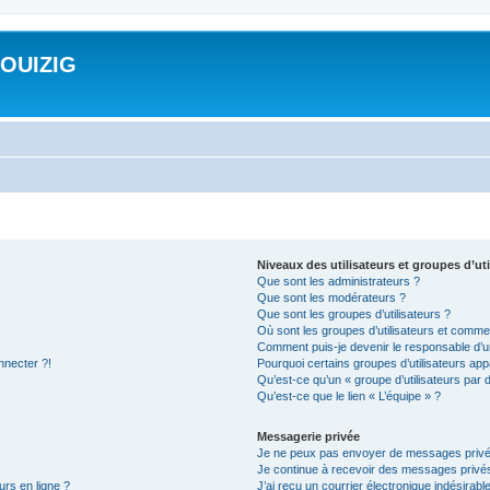
ROUIZIG
Niveaux des utilisateurs et groupes d’uti
Que sont les administrateurs ?
Que sont les modérateurs ?
Que sont les groupes d’utilisateurs ?
Où sont les groupes d’utilisateurs et commen
Comment puis-je devenir le responsable d’un
nnecter ?!
Pourquoi certains groupes d’utilisateurs app
Qu’est-ce qu’un « groupe d’utilisateurs par 
Qu’est-ce que le lien « L’équipe » ?
Messagerie privée
Je ne peux pas envoyer de messages privé
Je continue à recevoir des messages privés 
urs en ligne ?
J’ai reçu un courrier électronique indésirabl