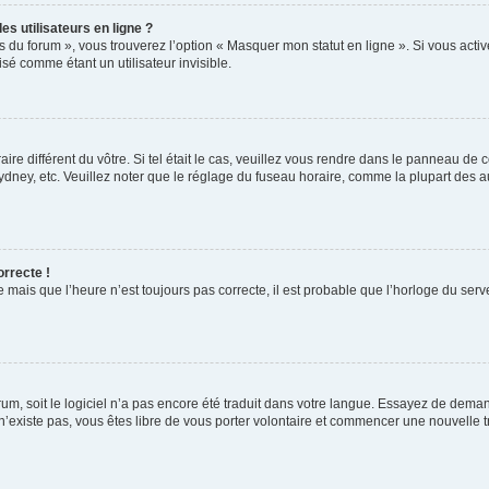
s utilisateurs en ligne ?
s du forum », vous trouverez l’option « Masquer mon statut en ligne ». Si vous activ
é comme étant un utilisateur invisible.
aire différent du vôtre. Si tel était le cas, veuillez vous rendre dans le panneau de co
ey, etc. Veuillez noter que le réglage du fuseau horaire, comme la plupart des autr
orrecte !
 mais que l’heure n’est toujours pas correcte, il est probable que l’horloge du serve
orum, soit le logiciel n’a pas encore été traduit dans votre langue. Essayez de deman
 n’existe pas, vous êtes libre de vous porter volontaire et commencer une nouvelle t