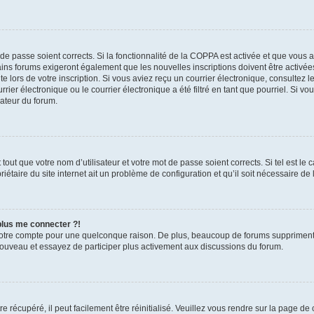
t de passe soient corrects. Si la fonctionnalité de la COPPA est activée et que vous 
ains forums exigeront également que les nouvelles inscriptions doivent être activée
te lors de votre inscription. Si vous aviez reçu un courrier électronique, consultez l
r électronique ou le courrier électronique a été filtré en tant que pourriel. Si vo
rateur du forum.
out que votre nom d’utilisateur et votre mot de passe soient corrects. Si tel est le
iétaire du site internet ait un problème de configuration et qu’il soit nécessaire de l
 plus me connecter ?!
votre compte pour une quelconque raison. De plus, beaucoup de forums suppriment pér
 nouveau et essayez de participer plus activement aux discussions du forum.
 récupéré, il peut facilement être réinitialisé. Veuillez vous rendre sur la page de