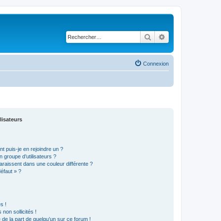
Rechercher
Recherche avancé
Connexion
lisateurs
t puis-je en rejoindre un ?
 groupe d’utilisateurs ?
araissent dans une couleur différente ?
défaut » ?
s !
non sollicités !
e de la part de quelqu’un sur ce forum !