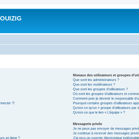
ROUIZIG
Niveaux des utilisateurs et groupes d’uti
Que sont les administrateurs ?
Que sont les modérateurs ?
Que sont les groupes d’utilisateurs ?
Où sont les groupes d’utilisateurs et commen
Comment puis-je devenir le responsable d’un
nnecter ?!
Pourquoi certains groupes d’utilisateurs app
Qu’est-ce qu’un « groupe d’utilisateurs par 
Qu’est-ce que le lien « L’équipe » ?
Messagerie privée
Je ne peux pas envoyer de messages privé
Je continue à recevoir des messages privés 
urs en ligne ?
J’ai reçu un courrier électronique indésirabl