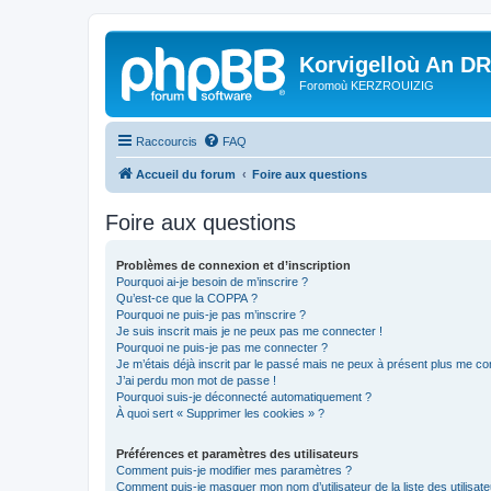
Korvigelloù An D
Foromoù KERZROUIZIG
Raccourcis
FAQ
Accueil du forum
Foire aux questions
Foire aux questions
Problèmes de connexion et d’inscription
Pourquoi ai-je besoin de m’inscrire ?
Qu’est-ce que la COPPA ?
Pourquoi ne puis-je pas m’inscrire ?
Je suis inscrit mais je ne peux pas me connecter !
Pourquoi ne puis-je pas me connecter ?
Je m’étais déjà inscrit par le passé mais ne peux à présent plus me co
J’ai perdu mon mot de passe !
Pourquoi suis-je déconnecté automatiquement ?
À quoi sert « Supprimer les cookies » ?
Préférences et paramètres des utilisateurs
Comment puis-je modifier mes paramètres ?
Comment puis-je masquer mon nom d’utilisateur de la liste des utilisate