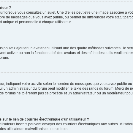
ateur ?
ur lorsque vous consultez un sujet. Une d’elles peut être une image associée à vo
mbre de messages que vous avez publié, ou permet de différencier votre statut parti
 unique et personnelle à chaque utilisateur.
ous pouvez ajouter un avatar en utilisant une des quatre méthodes suivantes : le serv
ent activer ou non la fonctionnalité des avatars et des méthodes qu’ils veuillent ren
forum.
ur, indiquent votre activité selon le nombre de messages que vous avez publié ou id
eul un administrateur du forum peut modifier le texte des rangs du forum. Merci de 
de forums ne toléreront pas ce procédé et un administrateur ou un modérateur pou
ur le lien de courrier électronique d’un utilisateur ?
s utilisateurs inscrits peuvent envoyer des courriers électroniques aux autres utili
es utilisateurs malveillants ou des robots.