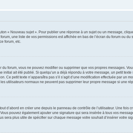
outon « Nouveau sujet ». Pour publier une réponse à un sujet ou un message, cliqu
 forum, une liste de vos permissions est affichée en bas de l’écran du forum ou du
ce forum, etc.
r du forum, vous ne pouvez modifier ou supprimer que vos propres messages. Vou
 initial ait été publié. Si quelqu’un a déjà répondu à votre message, un petit text
ion. Ce petit texte n’apparaîtra pas s’il s’agit d’une modification effectuée par un 
ue les utilisateurs normaux ne peuvent pas supprimer leur propre message si une ré
ut d’abord en créer une depuis le panneau de contrôle de l’utilisateur. Une fois c
ure. Vous pouvez également ajouter une signature qui sera insérée à tous vos mess
 vous sera plus utile de spécifier sur chaque message votre souhait d’insérer votre si