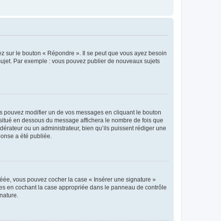
ez sur le bouton « Répondre ». Il se peut que vous ayez besoin
 sujet. Par exemple : vous pouvez publier de nouveaux sujets
s pouvez modifier un de vos messages en cliquant le bouton
e situé en dessous du message affichera le nombre de fois que
modérateur ou un administrateur, bien qu’ils puissent rédiger une
ponse a été publiée.
réée, vous pouvez cocher la case « Insérer une signature »
ages en cochant la case appropriée dans le panneau de contrôle
gnature.