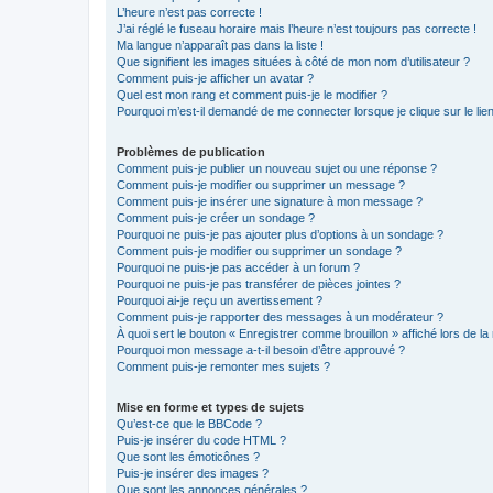
L’heure n’est pas correcte !
J’ai réglé le fuseau horaire mais l’heure n’est toujours pas correcte !
Ma langue n’apparaît pas dans la liste !
Que signifient les images situées à côté de mon nom d’utilisateur ?
Comment puis-je afficher un avatar ?
Quel est mon rang et comment puis-je le modifier ?
Pourquoi m’est-il demandé de me connecter lorsque je clique sur le lien 
Problèmes de publication
Comment puis-je publier un nouveau sujet ou une réponse ?
Comment puis-je modifier ou supprimer un message ?
Comment puis-je insérer une signature à mon message ?
Comment puis-je créer un sondage ?
Pourquoi ne puis-je pas ajouter plus d’options à un sondage ?
Comment puis-je modifier ou supprimer un sondage ?
Pourquoi ne puis-je pas accéder à un forum ?
Pourquoi ne puis-je pas transférer de pièces jointes ?
Pourquoi ai-je reçu un avertissement ?
Comment puis-je rapporter des messages à un modérateur ?
À quoi sert le bouton « Enregistrer comme brouillon » affiché lors de la 
Pourquoi mon message a-t-il besoin d’être approuvé ?
Comment puis-je remonter mes sujets ?
Mise en forme et types de sujets
Qu’est-ce que le BBCode ?
Puis-je insérer du code HTML ?
Que sont les émoticônes ?
Puis-je insérer des images ?
Que sont les annonces générales ?