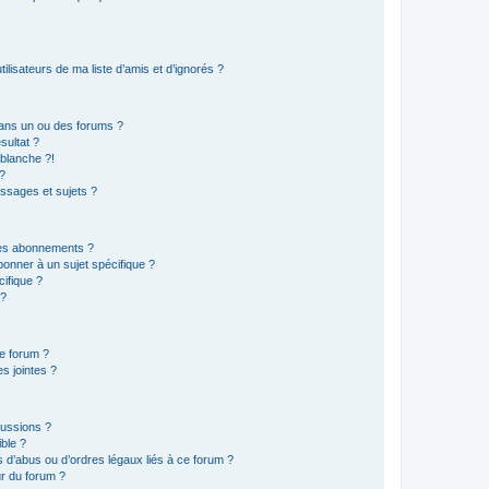
lisateurs de ma liste d’amis et d’ignorés ?
ans un ou des forums ?
sultat ?
blanche ?!
?
ssages et sujets ?
t les abonnements ?
onner à un sujet spécifique ?
ifique ?
 ?
ce forum ?
s jointes ?
cussions ?
ible ?
 d’abus ou d’ordres légaux liés à ce forum ?
r du forum ?