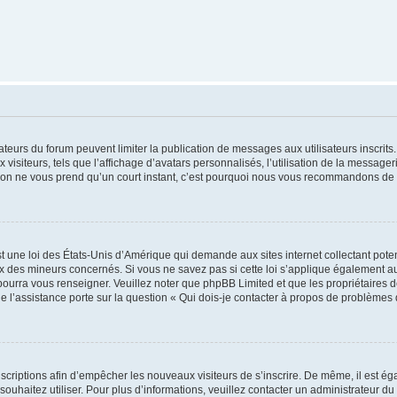
trateurs du forum peuvent limiter la publication de messages aux utilisateurs inscri
visiteurs, tels que l’affichage d’avatars personnalisés, l’utilisation de la messager
ription ne vous prend qu’un court instant, c’est pourquoi nous vous recommandons de l
t une loi des États-Unis d’Amérique qui demande aux sites internet collectant pot
 des mineurs concernés. Si vous ne savez pas si cette loi s’applique également au
 pourra vous renseigner. Veuillez noter que phpBB Limited et que les propriétaires
ue l’assistance porte sur la question « Qui dois-je contacter à propos de problèmes 
inscriptions afin d’empêcher les nouveaux visiteurs de s’inscrire. De même, il est é
s souhaitez utiliser. Pour plus d’informations, veuillez contacter un administrateur du