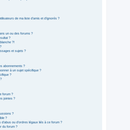
lisateurs de ma liste d’amis et d’ignorés ?
ans un ou des forums ?
sultat ?
blanche ?!
?
ssages et sujets ?
t les abonnements ?
onner à un sujet spécifique ?
ifique ?
 ?
ce forum ?
s jointes ?
cussions ?
ible ?
 d’abus ou d’ordres légaux liés à ce forum ?
r du forum ?