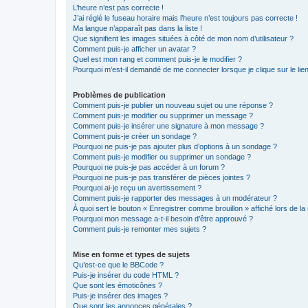
L’heure n’est pas correcte !
J’ai réglé le fuseau horaire mais l’heure n’est toujours pas correcte !
Ma langue n’apparaît pas dans la liste !
Que signifient les images situées à côté de mon nom d’utilisateur ?
Comment puis-je afficher un avatar ?
Quel est mon rang et comment puis-je le modifier ?
Pourquoi m’est-il demandé de me connecter lorsque je clique sur le lien 
Problèmes de publication
Comment puis-je publier un nouveau sujet ou une réponse ?
Comment puis-je modifier ou supprimer un message ?
Comment puis-je insérer une signature à mon message ?
Comment puis-je créer un sondage ?
Pourquoi ne puis-je pas ajouter plus d’options à un sondage ?
Comment puis-je modifier ou supprimer un sondage ?
Pourquoi ne puis-je pas accéder à un forum ?
Pourquoi ne puis-je pas transférer de pièces jointes ?
Pourquoi ai-je reçu un avertissement ?
Comment puis-je rapporter des messages à un modérateur ?
À quoi sert le bouton « Enregistrer comme brouillon » affiché lors de la 
Pourquoi mon message a-t-il besoin d’être approuvé ?
Comment puis-je remonter mes sujets ?
Mise en forme et types de sujets
Qu’est-ce que le BBCode ?
Puis-je insérer du code HTML ?
Que sont les émoticônes ?
Puis-je insérer des images ?
Que sont les annonces générales ?