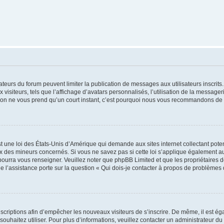
trateurs du forum peuvent limiter la publication de messages aux utilisateurs inscri
visiteurs, tels que l’affichage d’avatars personnalisés, l’utilisation de la messager
ription ne vous prend qu’un court instant, c’est pourquoi nous vous recommandons de l
t une loi des États-Unis d’Amérique qui demande aux sites internet collectant pot
 des mineurs concernés. Si vous ne savez pas si cette loi s’applique également au
 pourra vous renseigner. Veuillez noter que phpBB Limited et que les propriétaires
ue l’assistance porte sur la question « Qui dois-je contacter à propos de problèmes 
inscriptions afin d’empêcher les nouveaux visiteurs de s’inscrire. De même, il est é
s souhaitez utiliser. Pour plus d’informations, veuillez contacter un administrateur du