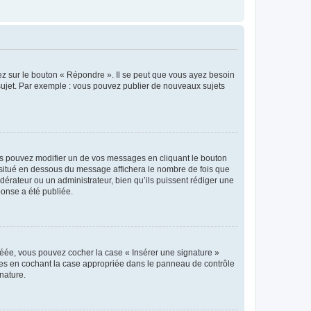
ez sur le bouton « Répondre ». Il se peut que vous ayez besoin
 sujet. Par exemple : vous pouvez publier de nouveaux sujets
s pouvez modifier un de vos messages en cliquant le bouton
e situé en dessous du message affichera le nombre de fois que
modérateur ou un administrateur, bien qu’ils puissent rédiger une
ponse a été publiée.
réée, vous pouvez cocher la case « Insérer une signature »
ages en cochant la case appropriée dans le panneau de contrôle
gnature.