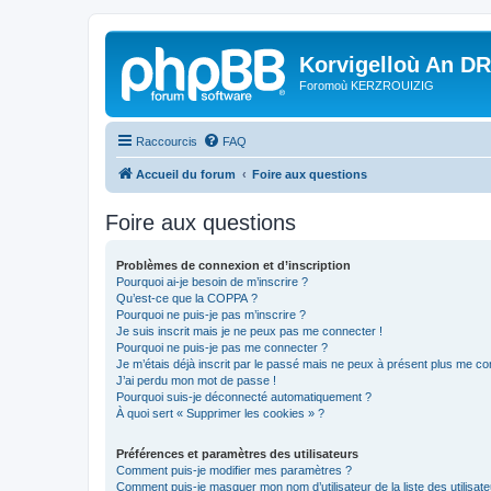
Korvigelloù An D
Foromoù KERZROUIZIG
Raccourcis
FAQ
Accueil du forum
Foire aux questions
Foire aux questions
Problèmes de connexion et d’inscription
Pourquoi ai-je besoin de m’inscrire ?
Qu’est-ce que la COPPA ?
Pourquoi ne puis-je pas m’inscrire ?
Je suis inscrit mais je ne peux pas me connecter !
Pourquoi ne puis-je pas me connecter ?
Je m’étais déjà inscrit par le passé mais ne peux à présent plus me co
J’ai perdu mon mot de passe !
Pourquoi suis-je déconnecté automatiquement ?
À quoi sert « Supprimer les cookies » ?
Préférences et paramètres des utilisateurs
Comment puis-je modifier mes paramètres ?
Comment puis-je masquer mon nom d’utilisateur de la liste des utilisate