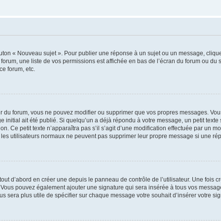
outon « Nouveau sujet ». Pour publier une réponse à un sujet ou un message, cliqu
 forum, une liste de vos permissions est affichée en bas de l’écran du forum ou du
ce forum, etc.
r du forum, vous ne pouvez modifier ou supprimer que vos propres messages. Vou
 initial ait été publié. Si quelqu’un a déjà répondu à votre message, un petit text
ion. Ce petit texte n’apparaîtra pas s’il s’agit d’une modification effectuée par un 
ue les utilisateurs normaux ne peuvent pas supprimer leur propre message si une ré
ut d’abord en créer une depuis le panneau de contrôle de l’utilisateur. Une fois c
ure. Vous pouvez également ajouter une signature qui sera insérée à tous vos mess
 vous sera plus utile de spécifier sur chaque message votre souhait d’insérer votre si