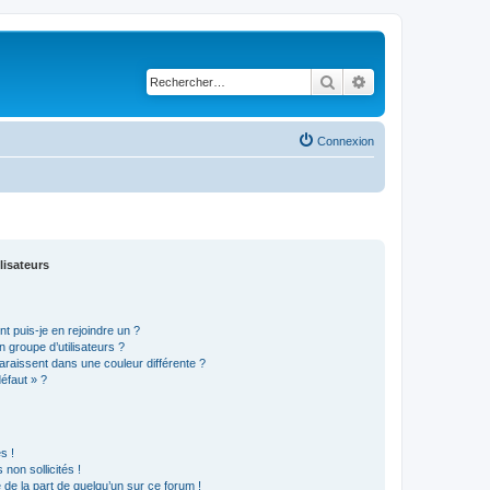
Rechercher
Recherche avancé
Connexion
lisateurs
t puis-je en rejoindre un ?
 groupe d’utilisateurs ?
araissent dans une couleur différente ?
défaut » ?
s !
non sollicités !
e de la part de quelqu’un sur ce forum !