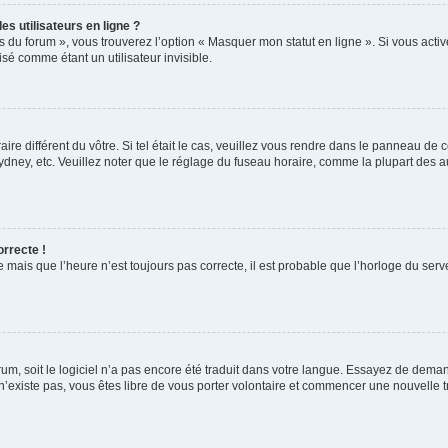
s utilisateurs en ligne ?
s du forum », vous trouverez l’option « Masquer mon statut en ligne ». Si vous activ
é comme étant un utilisateur invisible.
aire différent du vôtre. Si tel était le cas, veuillez vous rendre dans le panneau de co
ey, etc. Veuillez noter que le réglage du fuseau horaire, comme la plupart des autr
orrecte !
 mais que l’heure n’est toujours pas correcte, il est probable que l’horloge du serve
orum, soit le logiciel n’a pas encore été traduit dans votre langue. Essayez de deman
 n’existe pas, vous êtes libre de vous porter volontaire et commencer une nouvelle t