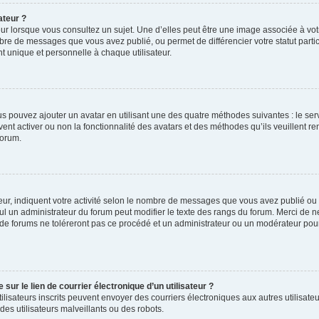
ateur ?
ur lorsque vous consultez un sujet. Une d’elles peut être une image associée à vo
mbre de messages que vous avez publié, ou permet de différencier votre statut parti
 unique et personnelle à chaque utilisateur.
ous pouvez ajouter un avatar en utilisant une des quatre méthodes suivantes : le serv
ent activer ou non la fonctionnalité des avatars et des méthodes qu’ils veuillent ren
forum.
ur, indiquent votre activité selon le nombre de messages que vous avez publié ou id
eul un administrateur du forum peut modifier le texte des rangs du forum. Merci de 
de forums ne toléreront pas ce procédé et un administrateur ou un modérateur pou
ur le lien de courrier électronique d’un utilisateur ?
s utilisateurs inscrits peuvent envoyer des courriers électroniques aux autres utili
es utilisateurs malveillants ou des robots.