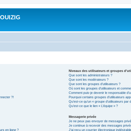
ROUIZIG
Niveaux des utilisateurs et groupes d’uti
Que sont les administrateurs ?
Que sont les modérateurs ?
Que sont les groupes d’utilisateurs ?
Où sont les groupes d’utilisateurs et commen
Comment puis-je devenir le responsable d’un
nnecter ?!
Pourquoi certains groupes d’utilisateurs app
Qu’est-ce qu’un « groupe d’utilisateurs par 
Qu’est-ce que le lien « L’équipe » ?
Messagerie privée
Je ne peux pas envoyer de messages privé
Je continue à recevoir des messages privés 
urs en ligne ?
J’ai reçu un courrier électronique indésirabl