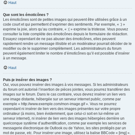
Haut
Que sont les émoticônes ?
Les émoticônes sont de petites images qui peuvent être utilisées grâce à un
code court et qui permettent d’exprimer des sentiments. Par exemple, « :) »
exprime la joie, alors qu’au contraire, « :( » exprime la tristesse. Vous pouvez
consulter la liste complète des émoticônes depuis le formulaire de rédaction.
Essayez cependant de ne pas abuser des émoticônes, elles peuvent
rapidement rendre un message illisible et un modérateur pourrait décider de le
modifier ou de le supprimer complètement. Les administrateurs du forum
peuvent également limiter le nombre d’émoticônes qu’il est possible d’insérer
à un message.
Haut
Puis-je insérer des images ?
Oui, vous pouvez insérer des images à vos messages. Si les administrateurs
du forum ont autorisé l’insertion de pièces jointes, vous pourrez transférer des
images sur le forum. Dans le cas contraire, vous devrez insérer un lien vers
une image distante, hébergée sur un serveur internet public, comme par
exemple « http://www.exemple.com/mon-image.gif ». Vous ne pourrez
cependant ni insérer de lien vers des images présentes sur votre propre
ordinateur (à moins, bien évidemment, que celui-ci soit en lui-même un
serveur internet), ni insérer de lien vers des images hébergées derrière un
quelconque système d’authentification, comme par exemple les services de
messagerie électronique de Outlook ou de Yahoo, les sites protégés par un
mot de passe, etc. Pour insérer une image, utilisez la balise BBCode « [img] ».