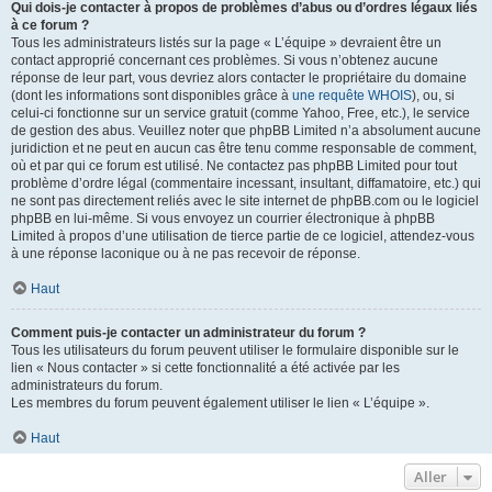
Qui dois-je contacter à propos de problèmes d’abus ou d’ordres légaux liés
à ce forum ?
Tous les administrateurs listés sur la page « L’équipe » devraient être un
contact approprié concernant ces problèmes. Si vous n’obtenez aucune
réponse de leur part, vous devriez alors contacter le propriétaire du domaine
(dont les informations sont disponibles grâce à
une requête WHOIS
), ou, si
celui-ci fonctionne sur un service gratuit (comme Yahoo, Free, etc.), le service
de gestion des abus. Veuillez noter que phpBB Limited n’a absolument aucune
juridiction et ne peut en aucun cas être tenu comme responsable de comment,
où et par qui ce forum est utilisé. Ne contactez pas phpBB Limited pour tout
problème d’ordre légal (commentaire incessant, insultant, diffamatoire, etc.) qui
ne sont pas directement reliés avec le site internet de phpBB.com ou le logiciel
phpBB en lui-même. Si vous envoyez un courrier électronique à phpBB
Limited à propos d’une utilisation de tierce partie de ce logiciel, attendez-vous
à une réponse laconique ou à ne pas recevoir de réponse.
Haut
Comment puis-je contacter un administrateur du forum ?
Tous les utilisateurs du forum peuvent utiliser le formulaire disponible sur le
lien « Nous contacter » si cette fonctionnalité a été activée par les
administrateurs du forum.
Les membres du forum peuvent également utiliser le lien « L’équipe ».
Haut
Aller