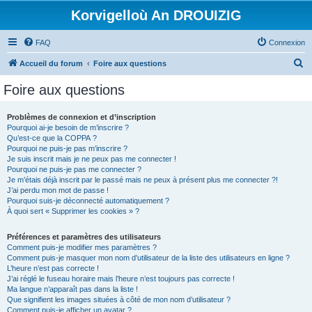
Korvigelloù An DROUIZIG
FAQ
Connexion
R
Accueil du forum
Foire aux questions
e
Foire aux questions
c
h
Problèmes de connexion et d’inscription
Pourquoi ai-je besoin de m’inscrire ?
e
Qu’est-ce que la COPPA ?
r
Pourquoi ne puis-je pas m’inscrire ?
Je suis inscrit mais je ne peux pas me connecter !
c
Pourquoi ne puis-je pas me connecter ?
Je m’étais déjà inscrit par le passé mais ne peux à présent plus me connecter ?!
h
J’ai perdu mon mot de passe !
e
Pourquoi suis-je déconnecté automatiquement ?
À quoi sert « Supprimer les cookies » ?
r
Préférences et paramètres des utilisateurs
Comment puis-je modifier mes paramètres ?
Comment puis-je masquer mon nom d’utilisateur de la liste des utilisateurs en ligne ?
L’heure n’est pas correcte !
J’ai réglé le fuseau horaire mais l’heure n’est toujours pas correcte !
Ma langue n’apparaît pas dans la liste !
Que signifient les images situées à côté de mon nom d’utilisateur ?
Comment puis-je afficher un avatar ?