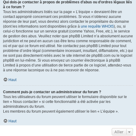
Qui dois-je contacter à propos de problèmes d’abus ou d’ordres légaux liés
à ce forum ?
Tous les administrateurs listés sur la page « L’équipe » devraient être un
contact approprié concernant ces problèmes. Si vous n’obtenez aucune
réponse de leur part, vous devriez alors contacter le propriétaire du domaine
(dont les informations sont disponibles grâce à
une requête WHOIS
), ou, si
celui-ci fonctionne sur un service gratuit (comme Yahoo, Free, etc.), le service
de gestion des abus. Veuillez noter que phpBB Limited n’a absolument aucune
juridiction et ne peut en aucun cas être tenu comme responsable de comment,
où et par qui ce forum est utilisé. Ne contactez pas phpBB Limited pour tout
problème d’ordre légal (commentaire incessant, insultant, diffamatoire, etc.) qui
ne sont pas directement reliés avec le site internet de phpBB.com ou le logiciel
phpBB en lui-même. Si vous envoyez un courrier électronique à phpBB
Limited à propos d’une utilisation de tierce partie de ce logiciel, attendez-vous
à une réponse laconique ou à ne pas recevoir de réponse.
Haut
Comment puis-je contacter un administrateur du forum ?
Tous les utilisateurs du forum peuvent utiliser le formulaire disponible sur le
lien « Nous contacter » si cette fonctionnalité a été activée par les
administrateurs du forum.
Les membres du forum peuvent également utiliser le lien « L’équipe ».
Haut
Aller