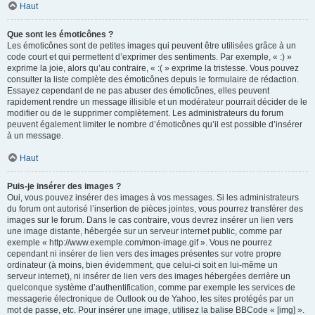
Haut
Que sont les émoticônes ?
Les émoticônes sont de petites images qui peuvent être utilisées grâce à un
code court et qui permettent d’exprimer des sentiments. Par exemple, « :) »
exprime la joie, alors qu’au contraire, « :( » exprime la tristesse. Vous pouvez
consulter la liste complète des émoticônes depuis le formulaire de rédaction.
Essayez cependant de ne pas abuser des émoticônes, elles peuvent
rapidement rendre un message illisible et un modérateur pourrait décider de le
modifier ou de le supprimer complètement. Les administrateurs du forum
peuvent également limiter le nombre d’émoticônes qu’il est possible d’insérer
à un message.
Haut
Puis-je insérer des images ?
Oui, vous pouvez insérer des images à vos messages. Si les administrateurs
du forum ont autorisé l’insertion de pièces jointes, vous pourrez transférer des
images sur le forum. Dans le cas contraire, vous devrez insérer un lien vers
une image distante, hébergée sur un serveur internet public, comme par
exemple « http://www.exemple.com/mon-image.gif ». Vous ne pourrez
cependant ni insérer de lien vers des images présentes sur votre propre
ordinateur (à moins, bien évidemment, que celui-ci soit en lui-même un
serveur internet), ni insérer de lien vers des images hébergées derrière un
quelconque système d’authentification, comme par exemple les services de
messagerie électronique de Outlook ou de Yahoo, les sites protégés par un
mot de passe, etc. Pour insérer une image, utilisez la balise BBCode « [img] ».