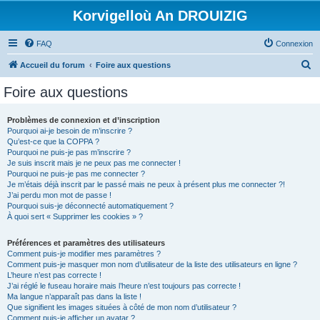
Korvigelloù An DROUIZIG
FAQ
Connexion
R
Accueil du forum
Foire aux questions
e
Foire aux questions
c
h
Problèmes de connexion et d’inscription
Pourquoi ai-je besoin de m’inscrire ?
e
Qu’est-ce que la COPPA ?
r
Pourquoi ne puis-je pas m’inscrire ?
Je suis inscrit mais je ne peux pas me connecter !
c
Pourquoi ne puis-je pas me connecter ?
Je m’étais déjà inscrit par le passé mais ne peux à présent plus me connecter ?!
h
J’ai perdu mon mot de passe !
e
Pourquoi suis-je déconnecté automatiquement ?
À quoi sert « Supprimer les cookies » ?
r
Préférences et paramètres des utilisateurs
Comment puis-je modifier mes paramètres ?
Comment puis-je masquer mon nom d’utilisateur de la liste des utilisateurs en ligne ?
L’heure n’est pas correcte !
J’ai réglé le fuseau horaire mais l’heure n’est toujours pas correcte !
Ma langue n’apparaît pas dans la liste !
Que signifient les images situées à côté de mon nom d’utilisateur ?
Comment puis-je afficher un avatar ?