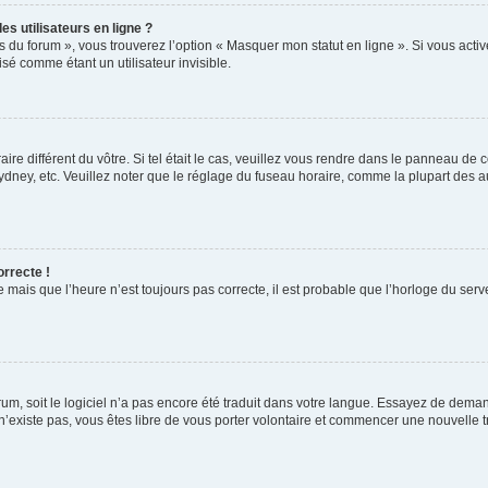
s utilisateurs en ligne ?
s du forum », vous trouverez l’option « Masquer mon statut en ligne ». Si vous activ
é comme étant un utilisateur invisible.
aire différent du vôtre. Si tel était le cas, veuillez vous rendre dans le panneau de co
ey, etc. Veuillez noter que le réglage du fuseau horaire, comme la plupart des autr
orrecte !
 mais que l’heure n’est toujours pas correcte, il est probable que l’horloge du serve
orum, soit le logiciel n’a pas encore été traduit dans votre langue. Essayez de deman
 n’existe pas, vous êtes libre de vous porter volontaire et commencer une nouvelle t