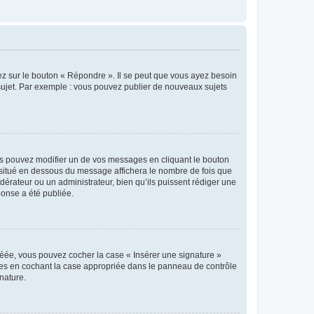
ez sur le bouton « Répondre ». Il se peut que vous ayez besoin
 sujet. Par exemple : vous pouvez publier de nouveaux sujets
s pouvez modifier un de vos messages en cliquant le bouton
e situé en dessous du message affichera le nombre de fois que
modérateur ou un administrateur, bien qu’ils puissent rédiger une
ponse a été publiée.
réée, vous pouvez cocher la case « Insérer une signature »
ages en cochant la case appropriée dans le panneau de contrôle
gnature.