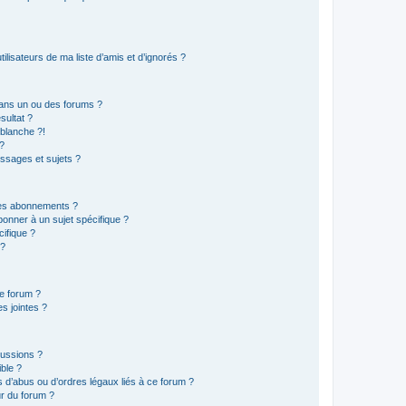
lisateurs de ma liste d’amis et d’ignorés ?
ans un ou des forums ?
sultat ?
blanche ?!
?
ssages et sujets ?
t les abonnements ?
onner à un sujet spécifique ?
ifique ?
 ?
ce forum ?
s jointes ?
cussions ?
ible ?
 d’abus ou d’ordres légaux liés à ce forum ?
r du forum ?