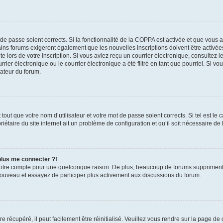
t de passe soient corrects. Si la fonctionnalité de la COPPA est activée et que vous 
ains forums exigeront également que les nouvelles inscriptions doivent être activée
te lors de votre inscription. Si vous aviez reçu un courrier électronique, consultez l
r électronique ou le courrier électronique a été filtré en tant que pourriel. Si vo
rateur du forum.
out que votre nom d’utilisateur et votre mot de passe soient corrects. Si tel est le
iétaire du site internet ait un problème de configuration et qu’il soit nécessaire de l
 plus me connecter ?!
votre compte pour une quelconque raison. De plus, beaucoup de forums suppriment pér
 nouveau et essayez de participer plus activement aux discussions du forum.
 récupéré, il peut facilement être réinitialisé. Veuillez vous rendre sur la page de