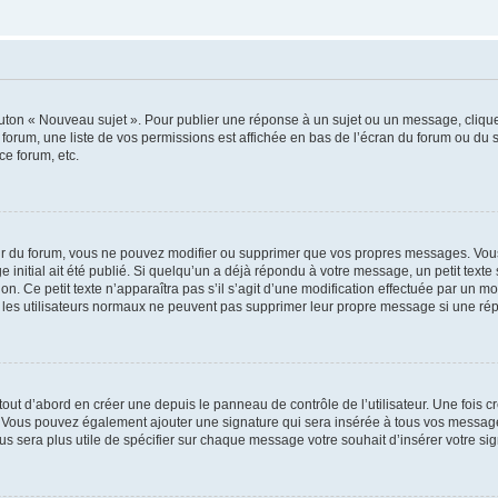
outon « Nouveau sujet ». Pour publier une réponse à un sujet ou un message, cliqu
 forum, une liste de vos permissions est affichée en bas de l’écran du forum ou du
ce forum, etc.
r du forum, vous ne pouvez modifier ou supprimer que vos propres messages. Vou
 initial ait été publié. Si quelqu’un a déjà répondu à votre message, un petit text
ion. Ce petit texte n’apparaîtra pas s’il s’agit d’une modification effectuée par un 
ue les utilisateurs normaux ne peuvent pas supprimer leur propre message si une ré
ut d’abord en créer une depuis le panneau de contrôle de l’utilisateur. Une fois c
ure. Vous pouvez également ajouter une signature qui sera insérée à tous vos mess
 vous sera plus utile de spécifier sur chaque message votre souhait d’insérer votre si