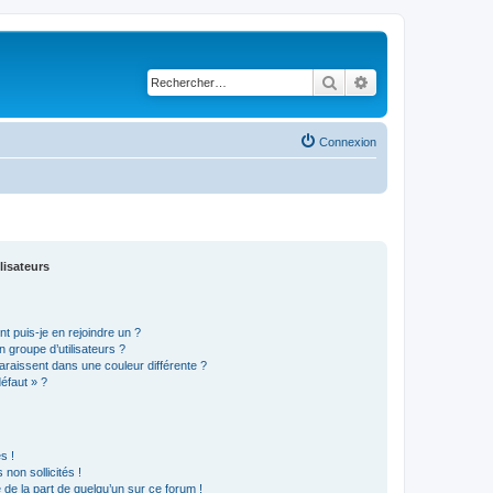
Rechercher
Recherche avancé
Connexion
lisateurs
t puis-je en rejoindre un ?
 groupe d’utilisateurs ?
araissent dans une couleur différente ?
défaut » ?
s !
non sollicités !
e de la part de quelqu’un sur ce forum !