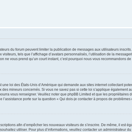
trateurs du forum peuvent limiter la publication de messages aux utilisateurs inscri
visiteurs, tels que l’affichage d’avatars personnalisés, l’utilisation de la messager
ription ne vous prend qu’un court instant, c’est pourquoi nous vous recommandons de l
t une loi des États-Unis d’Amérique qui demande aux sites internet collectant pot
 des mineurs concernés. Si vous ne savez pas si cette loi s’applique également au
 pourra vous renseigner. Veuillez noter que phpBB Limited et que les propriétaires
ue l’assistance porte sur la question « Qui dois-je contacter à propos de problèmes 
inscriptions afin d’empêcher les nouveaux visiteurs de s’inscrire. De même, il est é
s souhaitez utiliser. Pour plus d’informations, veuillez contacter un administrateur du