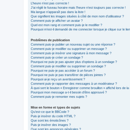
L’heure n’est pas correcte !
J’ai réglé le fuseau horaire mais l’heure n’est toujours pas correcte !
Ma langue n’apparaît pas dans la liste !
Que signifient les images situées à côté de mon nom d’utilisateur ?
Comment puis-je afficher un avatar ?
Quel est mon rang et comment puis-je le modifier ?
Pourquoi m’est-il demandé de me connecter lorsque je clique sur le lien 
Problèmes de publication
Comment puis-je publier un nouveau sujet ou une réponse ?
Comment puis-je modifier ou supprimer un message ?
Comment puis-je insérer une signature à mon message ?
Comment puis-je créer un sondage ?
Pourquoi ne puis-je pas ajouter plus d’options à un sondage ?
Comment puis-je modifier ou supprimer un sondage ?
Pourquoi ne puis-je pas accéder à un forum ?
Pourquoi ne puis-je pas transférer de pièces jointes ?
Pourquoi ai-je reçu un avertissement ?
Comment puis-je rapporter des messages à un modérateur ?
À quoi sert le bouton « Enregistrer comme brouillon » affiché lors de la 
Pourquoi mon message a-t-il besoin d’être approuvé ?
Comment puis-je remonter mes sujets ?
Mise en forme et types de sujets
Qu’est-ce que le BBCode ?
Puis-je insérer du code HTML ?
Que sont les émoticônes ?
Puis-je insérer des images ?
Que sont les annonces générales ?