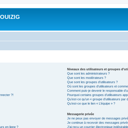
ROUIZIG
Niveaux des utilisateurs et groupes d’uti
Que sont les administrateurs ?
Que sont les modérateurs ?
Que sont les groupes d’utilisateurs ?
Où sont les groupes d’utilisateurs et commen
Comment puis-je devenir le responsable d’un
nnecter ?!
Pourquoi certains groupes d’utilisateurs app
Qu’est-ce qu’un « groupe d’utilisateurs par 
Qu’est-ce que le lien « L’équipe » ?
Messagerie privée
Je ne peux pas envoyer de messages privé
Je continue à recevoir des messages privés 
urs en ligne ?
J’ai reçu un courrier électronique indésirabl