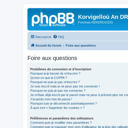
Korvigelloù An D
Foromoù KERZROUIZIG
Raccourcis
FAQ
Accueil du forum
Foire aux questions
Foire aux questions
Problèmes de connexion et d’inscription
Pourquoi ai-je besoin de m’inscrire ?
Qu’est-ce que la COPPA ?
Pourquoi ne puis-je pas m’inscrire ?
Je suis inscrit mais je ne peux pas me connecter !
Pourquoi ne puis-je pas me connecter ?
Je m’étais déjà inscrit par le passé mais ne peux à présent plus me co
J’ai perdu mon mot de passe !
Pourquoi suis-je déconnecté automatiquement ?
À quoi sert « Supprimer les cookies » ?
Préférences et paramètres des utilisateurs
Comment puis-je modifier mes paramètres ?
Comment puis-je masquer mon nom d’utilisateur de la liste des utilisate