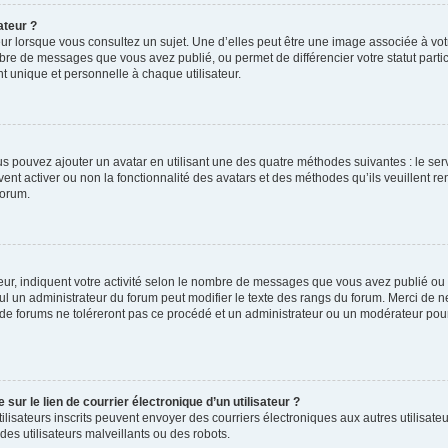
ateur ?
ur lorsque vous consultez un sujet. Une d’elles peut être une image associée à vo
mbre de messages que vous avez publié, ou permet de différencier votre statut parti
 unique et personnelle à chaque utilisateur.
ous pouvez ajouter un avatar en utilisant une des quatre méthodes suivantes : le serv
ent activer ou non la fonctionnalité des avatars et des méthodes qu’ils veuillent ren
forum.
ur, indiquent votre activité selon le nombre de messages que vous avez publié ou id
eul un administrateur du forum peut modifier le texte des rangs du forum. Merci de 
de forums ne toléreront pas ce procédé et un administrateur ou un modérateur pou
ur le lien de courrier électronique d’un utilisateur ?
s utilisateurs inscrits peuvent envoyer des courriers électroniques aux autres utili
es utilisateurs malveillants ou des robots.