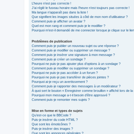
L’heure n’est pas correcte !
J’ai réglé le fuseau horaire mais l’heure n’est toujours pas correcte !
Ma langue n’apparaît pas dans la liste !
Que signifient les images situées à côté de mon nom d’utilisateur ?
Comment puis-je afficher un avatar ?
Quel est mon rang et comment puis-je le modifier ?
Pourquoi m’est-il demandé de me connecter lorsque je clique sur le lien 
Problèmes de publication
Comment puis-je publier un nouveau sujet ou une réponse ?
Comment puis-je modifier ou supprimer un message ?
Comment puis-je insérer une signature à mon message ?
Comment puis-je créer un sondage ?
Pourquoi ne puis-je pas ajouter plus d’options à un sondage ?
Comment puis-je modifier ou supprimer un sondage ?
Pourquoi ne puis-je pas accéder à un forum ?
Pourquoi ne puis-je pas transférer de pièces jointes ?
Pourquoi ai-je reçu un avertissement ?
Comment puis-je rapporter des messages à un modérateur ?
À quoi sert le bouton « Enregistrer comme brouillon » affiché lors de la 
Pourquoi mon message a-t-il besoin d’être approuvé ?
Comment puis-je remonter mes sujets ?
Mise en forme et types de sujets
Qu’est-ce que le BBCode ?
Puis-je insérer du code HTML ?
Que sont les émoticônes ?
Puis-je insérer des images ?
Que sont les annonces générales ?