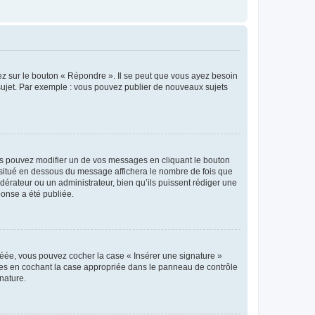
ez sur le bouton « Répondre ». Il se peut que vous ayez besoin
 sujet. Par exemple : vous pouvez publier de nouveaux sujets
s pouvez modifier un de vos messages en cliquant le bouton
e situé en dessous du message affichera le nombre de fois que
modérateur ou un administrateur, bien qu’ils puissent rédiger une
ponse a été publiée.
réée, vous pouvez cocher la case « Insérer une signature »
ages en cochant la case appropriée dans le panneau de contrôle
gnature.