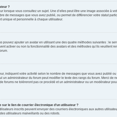
ateur ?
ur lorsque vous consultez un sujet. Une d’elles peut être une image associée à vo
mbre de messages que vous avez publié, ou permet de différencier votre statut parti
 unique et personnelle à chaque utilisateur.
ous pouvez ajouter un avatar en utilisant une des quatre méthodes suivantes : le serv
ent activer ou non la fonctionnalité des avatars et des méthodes qu’ils veuillent ren
forum.
ur, indiquent votre activité selon le nombre de messages que vous avez publié ou id
eul un administrateur du forum peut modifier le texte des rangs du forum. Merci de 
de forums ne toléreront pas ce procédé et un administrateur ou un modérateur pou
ur le lien de courrier électronique d’un utilisateur ?
s utilisateurs inscrits peuvent envoyer des courriers électroniques aux autres utili
es utilisateurs malveillants ou des robots.