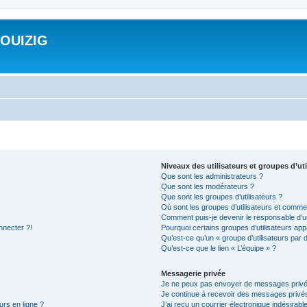
ROUIZIG
Niveaux des utilisateurs et groupes d’uti
Que sont les administrateurs ?
Que sont les modérateurs ?
Que sont les groupes d’utilisateurs ?
Où sont les groupes d’utilisateurs et commen
Comment puis-je devenir le responsable d’un
nnecter ?!
Pourquoi certains groupes d’utilisateurs app
Qu’est-ce qu’un « groupe d’utilisateurs par 
Qu’est-ce que le lien « L’équipe » ?
Messagerie privée
Je ne peux pas envoyer de messages privé
Je continue à recevoir des messages privés 
urs en ligne ?
J’ai reçu un courrier électronique indésirabl