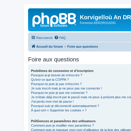
Korvigelloù An D
Foromoù KERZROUIZIG
Raccourcis
FAQ
Accueil du forum
Foire aux questions
Foire aux questions
Problèmes de connexion et d’inscription
Pourquoi ai-je besoin de m’inscrire ?
Qu’est-ce que la COPPA ?
Pourquoi ne puis-je pas m’inscrire ?
Je suis inscrit mais je ne peux pas me connecter !
Pourquoi ne puis-je pas me connecter ?
Je m’étais déjà inscrit par le passé mais ne peux à présent plus me co
J’ai perdu mon mot de passe !
Pourquoi suis-je déconnecté automatiquement ?
À quoi sert « Supprimer les cookies » ?
Préférences et paramètres des utilisateurs
Comment puis-je modifier mes paramètres ?
Comment puis-je masquer mon nom d’utilisateur de la liste des utilisate