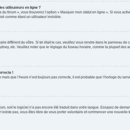
s utilisateurs en ligne ?
s du forum », vous trouverez l’option « Masquer mon statut en ligne ». Si vous activ
é comme étant un utilisateur invisible.
aire différent du vôtre. Si tel était le cas, veuillez vous rendre dans le panneau de co
ey, etc. Veuillez noter que le réglage du fuseau horaire, comme la plupart des autr
orrecte !
 mais que l’heure n’est toujours pas correcte, il est probable que l’horloge du serve
orum, soit le logiciel n’a pas encore été traduit dans votre langue. Essayez de deman
 n’existe pas, vous êtes libre de vous porter volontaire et commencer une nouvelle t