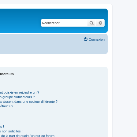
Rechercher
Recherche avancé
Connexion
lisateurs
t puis-je en rejoindre un ?
 groupe d’utilisateurs ?
araissent dans une couleur différente ?
défaut » ?
s !
non sollicités !
e de la part de quelqu’un sur ce forum !