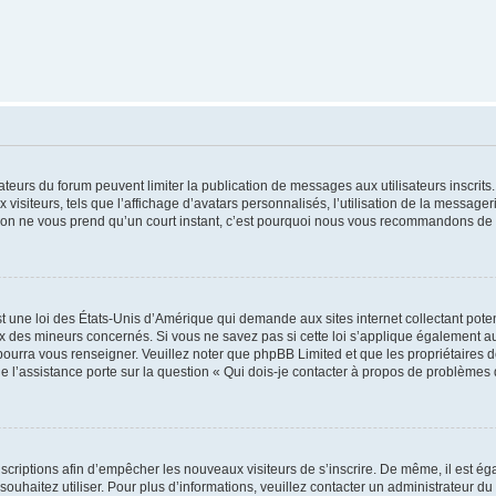
trateurs du forum peuvent limiter la publication de messages aux utilisateurs inscri
visiteurs, tels que l’affichage d’avatars personnalisés, l’utilisation de la messager
ription ne vous prend qu’un court instant, c’est pourquoi nous vous recommandons de l
t une loi des États-Unis d’Amérique qui demande aux sites internet collectant pot
 des mineurs concernés. Si vous ne savez pas si cette loi s’applique également au
 pourra vous renseigner. Veuillez noter que phpBB Limited et que les propriétaires
ue l’assistance porte sur la question « Qui dois-je contacter à propos de problèmes 
inscriptions afin d’empêcher les nouveaux visiteurs de s’inscrire. De même, il est é
s souhaitez utiliser. Pour plus d’informations, veuillez contacter un administrateur du