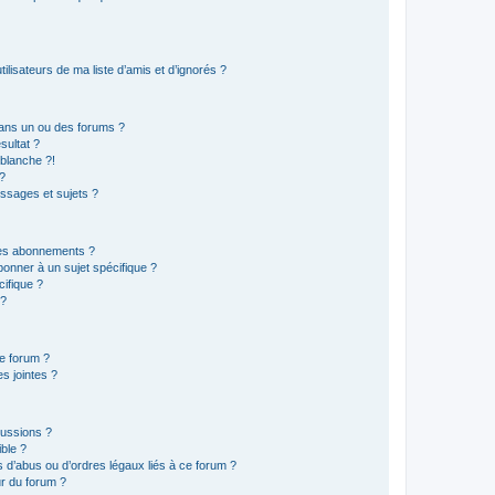
lisateurs de ma liste d’amis et d’ignorés ?
ans un ou des forums ?
sultat ?
blanche ?!
?
ssages et sujets ?
t les abonnements ?
onner à un sujet spécifique ?
ifique ?
 ?
ce forum ?
s jointes ?
cussions ?
ible ?
 d’abus ou d’ordres légaux liés à ce forum ?
r du forum ?