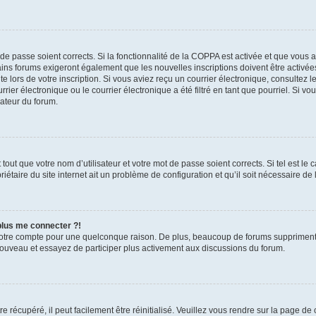
t de passe soient corrects. Si la fonctionnalité de la COPPA est activée et que vous 
ains forums exigeront également que les nouvelles inscriptions doivent être activée
te lors de votre inscription. Si vous aviez reçu un courrier électronique, consultez l
r électronique ou le courrier électronique a été filtré en tant que pourriel. Si vo
rateur du forum.
out que votre nom d’utilisateur et votre mot de passe soient corrects. Si tel est le
iétaire du site internet ait un problème de configuration et qu’il soit nécessaire de l
 plus me connecter ?!
votre compte pour une quelconque raison. De plus, beaucoup de forums suppriment pér
 nouveau et essayez de participer plus activement aux discussions du forum.
 récupéré, il peut facilement être réinitialisé. Veuillez vous rendre sur la page de