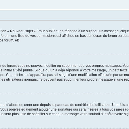
outon « Nouveau sujet ». Pour publier une réponse à un sujet ou un message, cliqu
 forum, une liste de vos permissions est affichée en bas de l’écran du forum ou du
ce forum, etc.
r du forum, vous ne pouvez modifier ou supprimer que vos propres messages. Vou
 initial ait été publié. Si quelqu’un a déjà répondu à votre message, un petit text
ion. Ce petit texte n’apparaîtra pas s’il s’agit d’une modification effectuée par un 
ue les utilisateurs normaux ne peuvent pas supprimer leur propre message si une ré
ut d’abord en créer une depuis le panneau de contrôle de l’utilisateur. Une fois c
ure. Vous pouvez également ajouter une signature qui sera insérée à tous vos mess
 vous sera plus utile de spécifier sur chaque message votre souhait d’insérer votre si