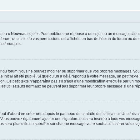
outon « Nouveau sujet ». Pour publier une réponse à un sujet ou un message, cliqu
 forum, une liste de vos permissions est affichée en bas de l’écran du forum ou du
ce forum, etc.
r du forum, vous ne pouvez modifier ou supprimer que vos propres messages. Vou
 initial ait été publié. Si quelqu’un a déjà répondu à votre message, un petit text
ion. Ce petit texte n’apparaîtra pas s’il s’agit d’une modification effectuée par un 
ue les utilisateurs normaux ne peuvent pas supprimer leur propre message si une ré
ut d’abord en créer une depuis le panneau de contrôle de l’utilisateur. Une fois c
ure. Vous pouvez également ajouter une signature qui sera insérée à tous vos mess
 vous sera plus utile de spécifier sur chaque message votre souhait d’insérer votre si