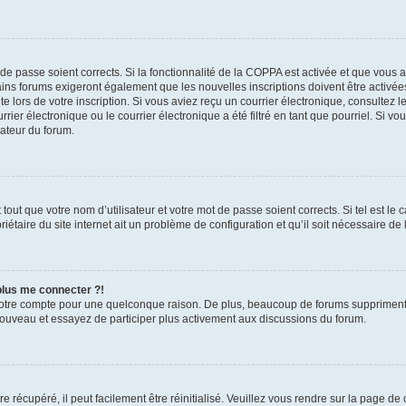
t de passe soient corrects. Si la fonctionnalité de la COPPA est activée et que vous 
ains forums exigeront également que les nouvelles inscriptions doivent être activée
te lors de votre inscription. Si vous aviez reçu un courrier électronique, consultez l
r électronique ou le courrier électronique a été filtré en tant que pourriel. Si vo
rateur du forum.
out que votre nom d’utilisateur et votre mot de passe soient corrects. Si tel est le
iétaire du site internet ait un problème de configuration et qu’il soit nécessaire de l
 plus me connecter ?!
votre compte pour une quelconque raison. De plus, beaucoup de forums suppriment pér
 nouveau et essayez de participer plus activement aux discussions du forum.
 récupéré, il peut facilement être réinitialisé. Veuillez vous rendre sur la page de