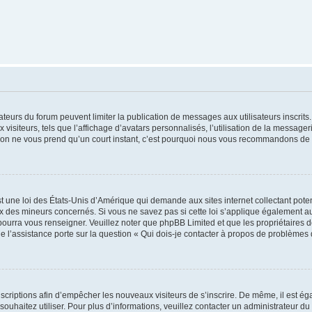
trateurs du forum peuvent limiter la publication de messages aux utilisateurs inscri
visiteurs, tels que l’affichage d’avatars personnalisés, l’utilisation de la messager
ription ne vous prend qu’un court instant, c’est pourquoi nous vous recommandons de l
t une loi des États-Unis d’Amérique qui demande aux sites internet collectant pot
 des mineurs concernés. Si vous ne savez pas si cette loi s’applique également au
 pourra vous renseigner. Veuillez noter que phpBB Limited et que les propriétaires
ue l’assistance porte sur la question « Qui dois-je contacter à propos de problèmes 
inscriptions afin d’empêcher les nouveaux visiteurs de s’inscrire. De même, il est é
s souhaitez utiliser. Pour plus d’informations, veuillez contacter un administrateur du