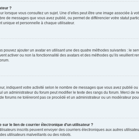
ateur ?
ur lorsque vous consultez un sujet. Une d’elles peut être une image associée à vo
mbre de messages que vous avez publié, ou permet de différencier votre statut parti
 unique et personnelle à chaque utilisateur.
ous pouvez ajouter un avatar en utilisant une des quatre méthodes suivantes : le serv
ent activer ou non la fonctionnalité des avatars et des méthodes qu’ils veuillent ren
forum.
ur, indiquent votre activité selon le nombre de messages que vous avez publié ou id
eul un administrateur du forum peut modifier le texte des rangs du forum. Merci de 
de forums ne toléreront pas ce procédé et un administrateur ou un modérateur pou
ur le lien de courrier électronique d’un utilisateur ?
s utilisateurs inscrits peuvent envoyer des courriers électroniques aux autres utili
es utilisateurs malveillants ou des robots.