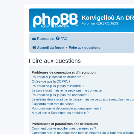
Korvigelloù An D
Foromoù KERZROUIZIG
Raccourcis
FAQ
Accueil du forum
Foire aux questions
Foire aux questions
Problèmes de connexion et d’inscription
Pourquoi ai-je besoin de m’inscrire ?
Qu’est-ce que la COPPA ?
Pourquoi ne puis-je pas m’inscrire ?
Je suis inscrit mais je ne peux pas me connecter !
Pourquoi ne puis-je pas me connecter ?
Je m’étais déjà inscrit par le passé mais ne peux à présent plus me co
J’ai perdu mon mot de passe !
Pourquoi suis-je déconnecté automatiquement ?
À quoi sert « Supprimer les cookies » ?
Préférences et paramètres des utilisateurs
Comment puis-je modifier mes paramètres ?
Comment puis-je masquer mon nom d’utilisateur de la liste des utilisate