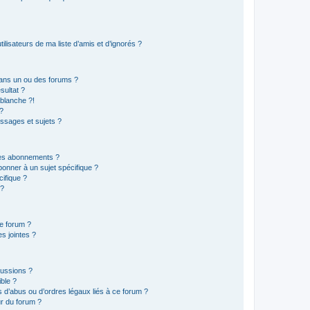
lisateurs de ma liste d’amis et d’ignorés ?
ans un ou des forums ?
sultat ?
blanche ?!
?
ssages et sujets ?
t les abonnements ?
onner à un sujet spécifique ?
ifique ?
 ?
ce forum ?
s jointes ?
cussions ?
ible ?
 d’abus ou d’ordres légaux liés à ce forum ?
r du forum ?