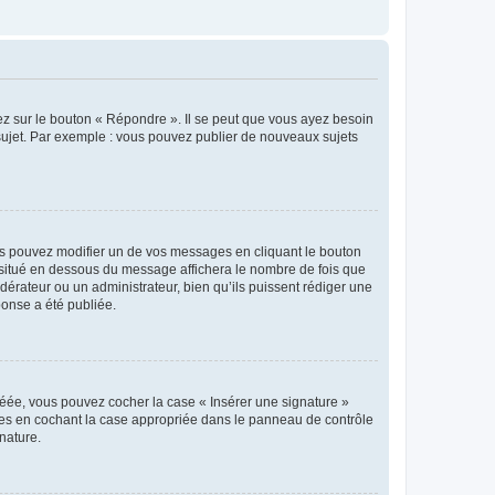
ez sur le bouton « Répondre ». Il se peut que vous ayez besoin
 sujet. Par exemple : vous pouvez publier de nouveaux sujets
s pouvez modifier un de vos messages en cliquant le bouton
e situé en dessous du message affichera le nombre de fois que
modérateur ou un administrateur, bien qu’ils puissent rédiger une
ponse a été publiée.
réée, vous pouvez cocher la case « Insérer une signature »
ages en cochant la case appropriée dans le panneau de contrôle
gnature.