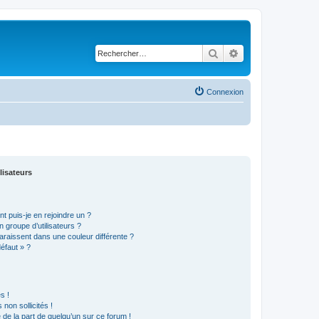
Rechercher
Recherche avancé
Connexion
lisateurs
t puis-je en rejoindre un ?
 groupe d’utilisateurs ?
araissent dans une couleur différente ?
défaut » ?
s !
non sollicités !
e de la part de quelqu’un sur ce forum !