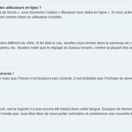
s utilisateurs en ligne ?
s du forum », vous trouverez l’option « Masquer mon statut en ligne ». Si vous activ
é comme étant un utilisateur invisible.
aire différent du vôtre. Si tel était le cas, veuillez vous rendre dans le panneau de co
ey, etc. Veuillez noter que le réglage du fuseau horaire, comme la plupart des autr
orrecte !
 mais que l’heure n’est toujours pas correcte, il est probable que l’horloge du serve
orum, soit le logiciel n’a pas encore été traduit dans votre langue. Essayez de deman
 n’existe pas, vous êtes libre de vous porter volontaire et commencer une nouvelle t