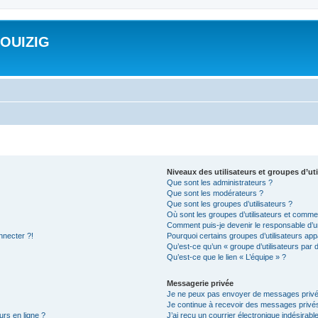
ROUIZIG
Niveaux des utilisateurs et groupes d’uti
Que sont les administrateurs ?
Que sont les modérateurs ?
Que sont les groupes d’utilisateurs ?
Où sont les groupes d’utilisateurs et commen
Comment puis-je devenir le responsable d’un
nnecter ?!
Pourquoi certains groupes d’utilisateurs app
Qu’est-ce qu’un « groupe d’utilisateurs par 
Qu’est-ce que le lien « L’équipe » ?
Messagerie privée
Je ne peux pas envoyer de messages privé
Je continue à recevoir des messages privés 
urs en ligne ?
J’ai reçu un courrier électronique indésirabl