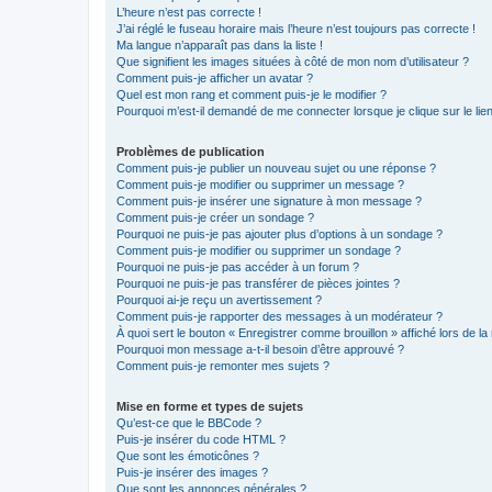
L’heure n’est pas correcte !
J’ai réglé le fuseau horaire mais l’heure n’est toujours pas correcte !
Ma langue n’apparaît pas dans la liste !
Que signifient les images situées à côté de mon nom d’utilisateur ?
Comment puis-je afficher un avatar ?
Quel est mon rang et comment puis-je le modifier ?
Pourquoi m’est-il demandé de me connecter lorsque je clique sur le lien 
Problèmes de publication
Comment puis-je publier un nouveau sujet ou une réponse ?
Comment puis-je modifier ou supprimer un message ?
Comment puis-je insérer une signature à mon message ?
Comment puis-je créer un sondage ?
Pourquoi ne puis-je pas ajouter plus d’options à un sondage ?
Comment puis-je modifier ou supprimer un sondage ?
Pourquoi ne puis-je pas accéder à un forum ?
Pourquoi ne puis-je pas transférer de pièces jointes ?
Pourquoi ai-je reçu un avertissement ?
Comment puis-je rapporter des messages à un modérateur ?
À quoi sert le bouton « Enregistrer comme brouillon » affiché lors de la 
Pourquoi mon message a-t-il besoin d’être approuvé ?
Comment puis-je remonter mes sujets ?
Mise en forme et types de sujets
Qu’est-ce que le BBCode ?
Puis-je insérer du code HTML ?
Que sont les émoticônes ?
Puis-je insérer des images ?
Que sont les annonces générales ?