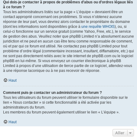
Qui dois-je contacter à propos de problèmes d’abus ou d’ordres légaux liés
à ce forum ?
Tous les administrateurs listés sur la page « L’équipe » devraient être un
contact approprié concernant ces problèmes. Si vous n’obtenez aucune
réponse de leur part, vous devriez alors contacter le propriétaire du domaine
(dont les informations sont disponibles grâce à
une requête WHOIS
), ou, si
celui-ci fonctionne sur un service gratuit (comme Yahoo, Free, etc.), le service
de gestion des abus. Veuillez noter que phpBB Limited n’a absolument aucune
juridiction et ne peut en aucun cas être tenu comme responsable de comment,
où et par qui ce forum est utilisé. Ne contactez pas phpBB Limited pour tout
problème d’ordre légal (commentaire incessant, insultant, diffamatoire, etc.) qui
ne sont pas directement reliés avec le site internet de phpBB.com ou le logiciel
phpBB en lui-même. Si vous envoyez un courrier électronique à phpBB
Limited à propos d’une utilisation de tierce partie de ce logiciel, attendez-vous
à une réponse laconique ou à ne pas recevoir de réponse.
Haut
Comment puis-je contacter un administrateur du forum ?
Tous les utilisateurs du forum peuvent utiliser le formulaire disponible sur le
lien « Nous contacter » si cette fonctionnalité a été activée par les
administrateurs du forum.
Les membres du forum peuvent également utiliser le lien « L’équipe ».
Haut
Aller