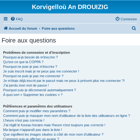
Korvigelloù An DROUIZIG
FAQ
Connexion
R
Accueil du forum
Foire aux questions
e
Foire aux questions
c
h
Problèmes de connexion et d’inscription
Pourquoi ai-je besoin de m’inscrire ?
e
Qu’est-ce que la COPPA ?
r
Pourquoi ne puis-je pas m’inscrire ?
Je suis inscrit mais je ne peux pas me connecter !
c
Pourquoi ne puis-je pas me connecter ?
Je m’étais déjà inscrit par le passé mais ne peux à présent plus me connecter ?!
h
J’ai perdu mon mot de passe !
e
Pourquoi suis-je déconnecté automatiquement ?
À quoi sert « Supprimer les cookies » ?
r
Préférences et paramètres des utilisateurs
Comment puis-je modifier mes paramètres ?
Comment puis-je masquer mon nom d’utilisateur de la liste des utilisateurs en ligne ?
L’heure n’est pas correcte !
J’ai réglé le fuseau horaire mais l’heure n’est toujours pas correcte !
Ma langue n’apparaît pas dans la liste !
Que signifient les images situées à côté de mon nom d’utilisateur ?
Comment puis-je afficher un avatar ?