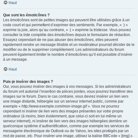
Haut
Que sont les émoticônes ?
Les émoticônes sont de petites images qui peuvent être utilisées grâce à un
code court et qui permettent d’exprimer des sentiments. Par exemple, « :) »
exprime la joie, alors qu’au contraire, « :( » exprime la tristesse. Vous pouvez
consulter la liste complète des émoticônes depuis le formulaire de rédaction.
Essayez cependant de ne pas abuser des émoticônes, elles peuvent
rapidement rendre un message illisible et un modérateur pourrait décider de le
modifier ou de le supprimer complètement. Les administrateurs du forum
peuvent également limiter le nombre d’émoticônes qu’il est possible d’insérer
à un message.
Haut
Puis-je insérer des images ?
Oui, vous pouvez insérer des images à vos messages. Si les administrateurs
du forum ont autorisé l’insertion de pièces jointes, vous pourrez transférer des
images sur le forum. Dans le cas contraire, vous devrez insérer un lien vers
une image distante, hébergée sur un serveur internet public, comme par
exemple « http://www.exemple.com/mon-image.gif ». Vous ne pourrez
cependant ni insérer de lien vers des images présentes sur votre propre
ordinateur (à moins, bien évidemment, que celui-ci soit en lui-même un
serveur internet), ni insérer de lien vers des images hébergées derrière un
quelconque système d’authentification, comme par exemple les services de
messagerie électronique de Outlook ou de Yahoo, les sites protégés par un
mot de passe, etc. Pour insérer une image, utilisez la balise BBCode « [img] ».