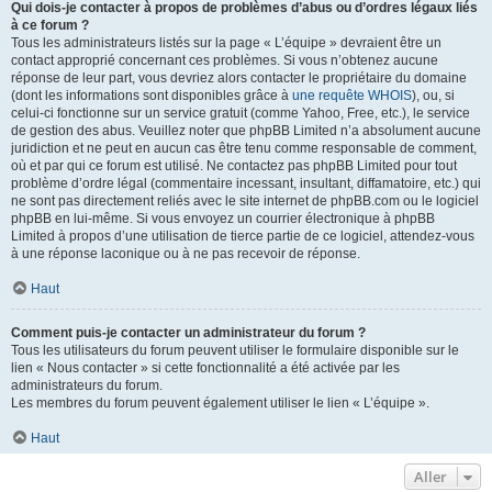
Qui dois-je contacter à propos de problèmes d’abus ou d’ordres légaux liés
à ce forum ?
Tous les administrateurs listés sur la page « L’équipe » devraient être un
contact approprié concernant ces problèmes. Si vous n’obtenez aucune
réponse de leur part, vous devriez alors contacter le propriétaire du domaine
(dont les informations sont disponibles grâce à
une requête WHOIS
), ou, si
celui-ci fonctionne sur un service gratuit (comme Yahoo, Free, etc.), le service
de gestion des abus. Veuillez noter que phpBB Limited n’a absolument aucune
juridiction et ne peut en aucun cas être tenu comme responsable de comment,
où et par qui ce forum est utilisé. Ne contactez pas phpBB Limited pour tout
problème d’ordre légal (commentaire incessant, insultant, diffamatoire, etc.) qui
ne sont pas directement reliés avec le site internet de phpBB.com ou le logiciel
phpBB en lui-même. Si vous envoyez un courrier électronique à phpBB
Limited à propos d’une utilisation de tierce partie de ce logiciel, attendez-vous
à une réponse laconique ou à ne pas recevoir de réponse.
Haut
Comment puis-je contacter un administrateur du forum ?
Tous les utilisateurs du forum peuvent utiliser le formulaire disponible sur le
lien « Nous contacter » si cette fonctionnalité a été activée par les
administrateurs du forum.
Les membres du forum peuvent également utiliser le lien « L’équipe ».
Haut
Aller