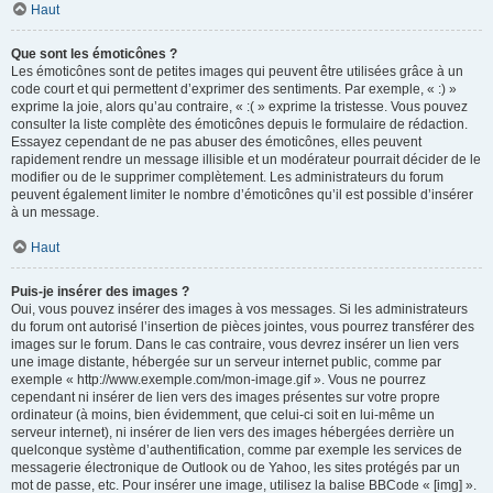
Haut
Que sont les émoticônes ?
Les émoticônes sont de petites images qui peuvent être utilisées grâce à un
code court et qui permettent d’exprimer des sentiments. Par exemple, « :) »
exprime la joie, alors qu’au contraire, « :( » exprime la tristesse. Vous pouvez
consulter la liste complète des émoticônes depuis le formulaire de rédaction.
Essayez cependant de ne pas abuser des émoticônes, elles peuvent
rapidement rendre un message illisible et un modérateur pourrait décider de le
modifier ou de le supprimer complètement. Les administrateurs du forum
peuvent également limiter le nombre d’émoticônes qu’il est possible d’insérer
à un message.
Haut
Puis-je insérer des images ?
Oui, vous pouvez insérer des images à vos messages. Si les administrateurs
du forum ont autorisé l’insertion de pièces jointes, vous pourrez transférer des
images sur le forum. Dans le cas contraire, vous devrez insérer un lien vers
une image distante, hébergée sur un serveur internet public, comme par
exemple « http://www.exemple.com/mon-image.gif ». Vous ne pourrez
cependant ni insérer de lien vers des images présentes sur votre propre
ordinateur (à moins, bien évidemment, que celui-ci soit en lui-même un
serveur internet), ni insérer de lien vers des images hébergées derrière un
quelconque système d’authentification, comme par exemple les services de
messagerie électronique de Outlook ou de Yahoo, les sites protégés par un
mot de passe, etc. Pour insérer une image, utilisez la balise BBCode « [img] ».