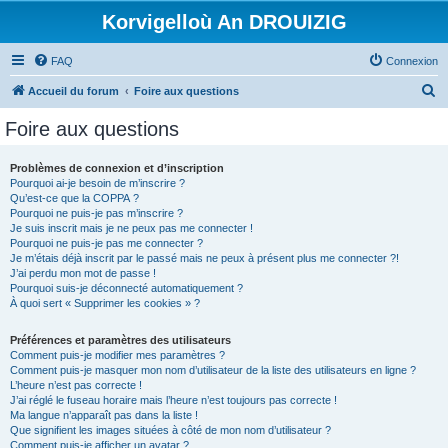
Korvigelloù An DROUIZIG
FAQ
Connexion
R
Accueil du forum
Foire aux questions
e
Foire aux questions
c
h
Problèmes de connexion et d’inscription
Pourquoi ai-je besoin de m’inscrire ?
e
Qu’est-ce que la COPPA ?
r
Pourquoi ne puis-je pas m’inscrire ?
Je suis inscrit mais je ne peux pas me connecter !
c
Pourquoi ne puis-je pas me connecter ?
Je m’étais déjà inscrit par le passé mais ne peux à présent plus me connecter ?!
h
J’ai perdu mon mot de passe !
e
Pourquoi suis-je déconnecté automatiquement ?
À quoi sert « Supprimer les cookies » ?
r
Préférences et paramètres des utilisateurs
Comment puis-je modifier mes paramètres ?
Comment puis-je masquer mon nom d’utilisateur de la liste des utilisateurs en ligne ?
L’heure n’est pas correcte !
J’ai réglé le fuseau horaire mais l’heure n’est toujours pas correcte !
Ma langue n’apparaît pas dans la liste !
Que signifient les images situées à côté de mon nom d’utilisateur ?
Comment puis-je afficher un avatar ?