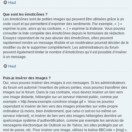
Haut
Que sont les émoticônes ?
Les émoticônes sont de petites images qui peuvent être utilisées grâce à un
code court et qui permettent d’exprimer des sentiments. Par exemple, « :) »
exprime la joie, alors qu’au contraire, « :( » exprime la tristesse. Vous pouvez
consulter la liste complète des émoticônes depuis le formulaire de rédaction.
Essayez cependant de ne pas abuser des émoticônes, elles peuvent
rapidement rendre un message illisible et un modérateur pourrait décider de le
modifier ou de le supprimer complètement. Les administrateurs du forum
peuvent également limiter le nombre d’émoticônes qu’il est possible d’insérer
à un message.
Haut
Puis-je insérer des images ?
Oui, vous pouvez insérer des images à vos messages. Si les administrateurs
du forum ont autorisé l’insertion de pièces jointes, vous pourrez transférer des
images sur le forum. Dans le cas contraire, vous devrez insérer un lien vers
une image distante, hébergée sur un serveur internet public, comme par
exemple « http://www.exemple.com/mon-image.gif ». Vous ne pourrez
cependant ni insérer de lien vers des images présentes sur votre propre
ordinateur (à moins, bien évidemment, que celui-ci soit en lui-même un
serveur internet), ni insérer de lien vers des images hébergées derrière un
quelconque système d’authentification, comme par exemple les services de
messagerie électronique de Outlook ou de Yahoo, les sites protégés par un
mot de passe, etc. Pour insérer une image, utilisez la balise BBCode « [img] ».