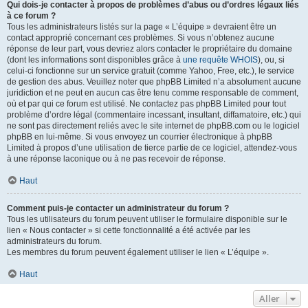
Qui dois-je contacter à propos de problèmes d’abus ou d’ordres légaux liés
à ce forum ?
Tous les administrateurs listés sur la page « L’équipe » devraient être un
contact approprié concernant ces problèmes. Si vous n’obtenez aucune
réponse de leur part, vous devriez alors contacter le propriétaire du domaine
(dont les informations sont disponibles grâce à
une requête WHOIS
), ou, si
celui-ci fonctionne sur un service gratuit (comme Yahoo, Free, etc.), le service
de gestion des abus. Veuillez noter que phpBB Limited n’a absolument aucune
juridiction et ne peut en aucun cas être tenu comme responsable de comment,
où et par qui ce forum est utilisé. Ne contactez pas phpBB Limited pour tout
problème d’ordre légal (commentaire incessant, insultant, diffamatoire, etc.) qui
ne sont pas directement reliés avec le site internet de phpBB.com ou le logiciel
phpBB en lui-même. Si vous envoyez un courrier électronique à phpBB
Limited à propos d’une utilisation de tierce partie de ce logiciel, attendez-vous
à une réponse laconique ou à ne pas recevoir de réponse.
Haut
Comment puis-je contacter un administrateur du forum ?
Tous les utilisateurs du forum peuvent utiliser le formulaire disponible sur le
lien « Nous contacter » si cette fonctionnalité a été activée par les
administrateurs du forum.
Les membres du forum peuvent également utiliser le lien « L’équipe ».
Haut
Aller