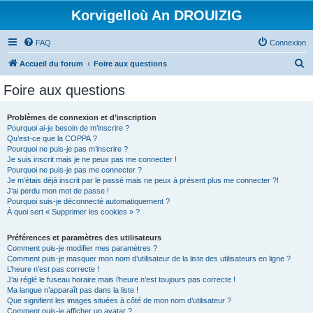
Korvigelloù An DROUIZIG
FAQ
Connexion
R
Accueil du forum
Foire aux questions
e
Foire aux questions
c
h
Problèmes de connexion et d’inscription
Pourquoi ai-je besoin de m’inscrire ?
e
Qu’est-ce que la COPPA ?
r
Pourquoi ne puis-je pas m’inscrire ?
Je suis inscrit mais je ne peux pas me connecter !
c
Pourquoi ne puis-je pas me connecter ?
Je m’étais déjà inscrit par le passé mais ne peux à présent plus me connecter ?!
h
J’ai perdu mon mot de passe !
e
Pourquoi suis-je déconnecté automatiquement ?
À quoi sert « Supprimer les cookies » ?
r
Préférences et paramètres des utilisateurs
Comment puis-je modifier mes paramètres ?
Comment puis-je masquer mon nom d’utilisateur de la liste des utilisateurs en ligne ?
L’heure n’est pas correcte !
J’ai réglé le fuseau horaire mais l’heure n’est toujours pas correcte !
Ma langue n’apparaît pas dans la liste !
Que signifient les images situées à côté de mon nom d’utilisateur ?
Comment puis-je afficher un avatar ?