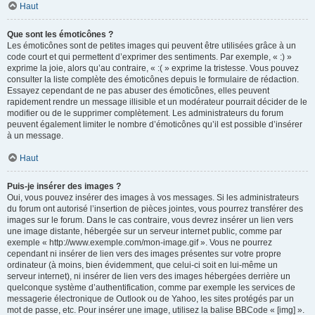
Haut
Que sont les émoticônes ?
Les émoticônes sont de petites images qui peuvent être utilisées grâce à un
code court et qui permettent d’exprimer des sentiments. Par exemple, « :) »
exprime la joie, alors qu’au contraire, « :( » exprime la tristesse. Vous pouvez
consulter la liste complète des émoticônes depuis le formulaire de rédaction.
Essayez cependant de ne pas abuser des émoticônes, elles peuvent
rapidement rendre un message illisible et un modérateur pourrait décider de le
modifier ou de le supprimer complètement. Les administrateurs du forum
peuvent également limiter le nombre d’émoticônes qu’il est possible d’insérer
à un message.
Haut
Puis-je insérer des images ?
Oui, vous pouvez insérer des images à vos messages. Si les administrateurs
du forum ont autorisé l’insertion de pièces jointes, vous pourrez transférer des
images sur le forum. Dans le cas contraire, vous devrez insérer un lien vers
une image distante, hébergée sur un serveur internet public, comme par
exemple « http://www.exemple.com/mon-image.gif ». Vous ne pourrez
cependant ni insérer de lien vers des images présentes sur votre propre
ordinateur (à moins, bien évidemment, que celui-ci soit en lui-même un
serveur internet), ni insérer de lien vers des images hébergées derrière un
quelconque système d’authentification, comme par exemple les services de
messagerie électronique de Outlook ou de Yahoo, les sites protégés par un
mot de passe, etc. Pour insérer une image, utilisez la balise BBCode « [img] ».