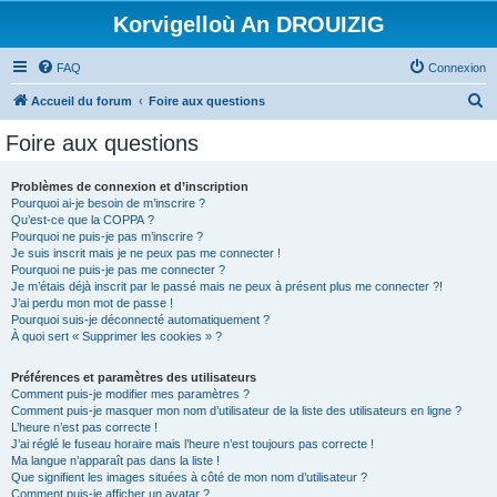
Korvigelloù An DROUIZIG
FAQ
Connexion
R
Accueil du forum
Foire aux questions
e
Foire aux questions
c
h
Problèmes de connexion et d’inscription
Pourquoi ai-je besoin de m’inscrire ?
e
Qu’est-ce que la COPPA ?
r
Pourquoi ne puis-je pas m’inscrire ?
Je suis inscrit mais je ne peux pas me connecter !
c
Pourquoi ne puis-je pas me connecter ?
Je m’étais déjà inscrit par le passé mais ne peux à présent plus me connecter ?!
h
J’ai perdu mon mot de passe !
e
Pourquoi suis-je déconnecté automatiquement ?
À quoi sert « Supprimer les cookies » ?
r
Préférences et paramètres des utilisateurs
Comment puis-je modifier mes paramètres ?
Comment puis-je masquer mon nom d’utilisateur de la liste des utilisateurs en ligne ?
L’heure n’est pas correcte !
J’ai réglé le fuseau horaire mais l’heure n’est toujours pas correcte !
Ma langue n’apparaît pas dans la liste !
Que signifient les images situées à côté de mon nom d’utilisateur ?
Comment puis-je afficher un avatar ?