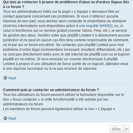
Qui dois-je contacter à propos de problèmes d’abus ou d’ordres légaux liés
à ce forum ?
Tous les administrateurs listés sur la page « L’équipe » devraient être un
contact approprié concernant ces problèmes. Si vous n’obtenez aucune
réponse de leur part, vous devriez alors contacter le propriétaire du domaine
(dont les informations sont disponibles grâce à
une requête WHOIS
), ou, si
celui-ci fonctionne sur un service gratuit (comme Yahoo, Free, etc.), le service
de gestion des abus. Veuillez noter que phpBB Limited n’a absolument aucune
juridiction et ne peut en aucun cas être tenu comme responsable de comment,
où et par qui ce forum est utilisé. Ne contactez pas phpBB Limited pour tout
problème d’ordre légal (commentaire incessant, insultant, diffamatoire, etc.) qui
ne sont pas directement reliés avec le site internet de phpBB.com ou le logiciel
phpBB en lui-même. Si vous envoyez un courrier électronique à phpBB
Limited à propos d’une utilisation de tierce partie de ce logiciel, attendez-vous
à une réponse laconique ou à ne pas recevoir de réponse.
Haut
Comment puis-je contacter un administrateur du forum ?
Tous les utilisateurs du forum peuvent utiliser le formulaire disponible sur le
lien « Nous contacter » si cette fonctionnalité a été activée par les
administrateurs du forum.
Les membres du forum peuvent également utiliser le lien « L’équipe ».
Haut
Aller