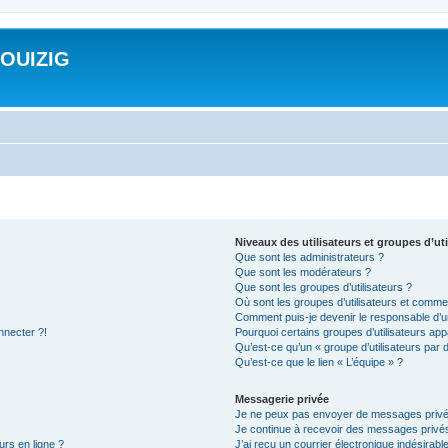
ROUIZIG
Niveaux des utilisateurs et groupes d’uti
Que sont les administrateurs ?
Que sont les modérateurs ?
Que sont les groupes d’utilisateurs ?
Où sont les groupes d’utilisateurs et commen
Comment puis-je devenir le responsable d’un
nnecter ?!
Pourquoi certains groupes d’utilisateurs app
Qu’est-ce qu’un « groupe d’utilisateurs par 
Qu’est-ce que le lien « L’équipe » ?
Messagerie privée
Je ne peux pas envoyer de messages privé
Je continue à recevoir des messages privés 
urs en ligne ?
J’ai reçu un courrier électronique indésirabl