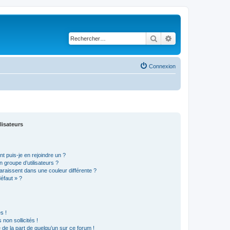
Rechercher
Recherche avancé
Connexion
lisateurs
t puis-je en rejoindre un ?
 groupe d’utilisateurs ?
araissent dans une couleur différente ?
défaut » ?
s !
non sollicités !
e de la part de quelqu’un sur ce forum !