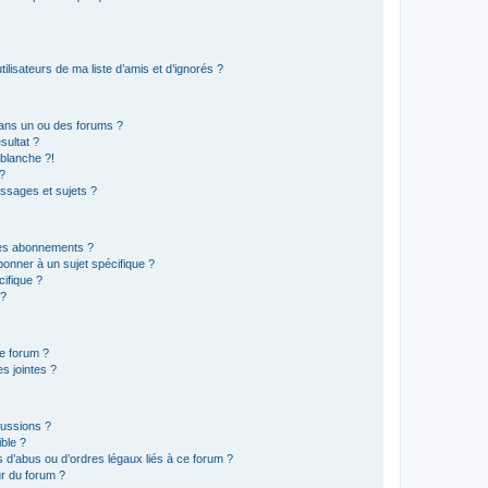
lisateurs de ma liste d’amis et d’ignorés ?
ans un ou des forums ?
sultat ?
blanche ?!
?
ssages et sujets ?
t les abonnements ?
onner à un sujet spécifique ?
ifique ?
 ?
ce forum ?
s jointes ?
cussions ?
ible ?
 d’abus ou d’ordres légaux liés à ce forum ?
r du forum ?