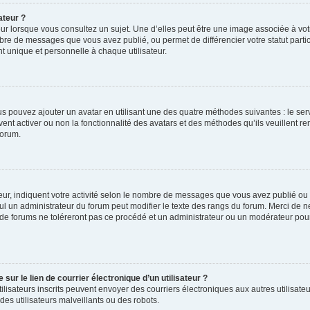
ateur ?
ur lorsque vous consultez un sujet. Une d’elles peut être une image associée à vo
mbre de messages que vous avez publié, ou permet de différencier votre statut parti
 unique et personnelle à chaque utilisateur.
ous pouvez ajouter un avatar en utilisant une des quatre méthodes suivantes : le serv
ent activer ou non la fonctionnalité des avatars et des méthodes qu’ils veuillent ren
forum.
ur, indiquent votre activité selon le nombre de messages que vous avez publié ou id
eul un administrateur du forum peut modifier le texte des rangs du forum. Merci de 
de forums ne toléreront pas ce procédé et un administrateur ou un modérateur pou
ur le lien de courrier électronique d’un utilisateur ?
s utilisateurs inscrits peuvent envoyer des courriers électroniques aux autres utili
es utilisateurs malveillants ou des robots.