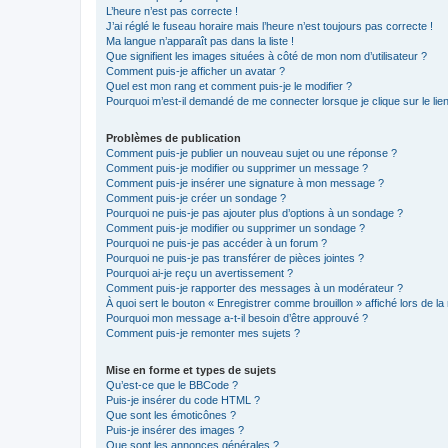
L’heure n’est pas correcte !
J’ai réglé le fuseau horaire mais l’heure n’est toujours pas correcte !
Ma langue n’apparaît pas dans la liste !
Que signifient les images situées à côté de mon nom d’utilisateur ?
Comment puis-je afficher un avatar ?
Quel est mon rang et comment puis-je le modifier ?
Pourquoi m’est-il demandé de me connecter lorsque je clique sur le lien 
Problèmes de publication
Comment puis-je publier un nouveau sujet ou une réponse ?
Comment puis-je modifier ou supprimer un message ?
Comment puis-je insérer une signature à mon message ?
Comment puis-je créer un sondage ?
Pourquoi ne puis-je pas ajouter plus d’options à un sondage ?
Comment puis-je modifier ou supprimer un sondage ?
Pourquoi ne puis-je pas accéder à un forum ?
Pourquoi ne puis-je pas transférer de pièces jointes ?
Pourquoi ai-je reçu un avertissement ?
Comment puis-je rapporter des messages à un modérateur ?
À quoi sert le bouton « Enregistrer comme brouillon » affiché lors de la 
Pourquoi mon message a-t-il besoin d’être approuvé ?
Comment puis-je remonter mes sujets ?
Mise en forme et types de sujets
Qu’est-ce que le BBCode ?
Puis-je insérer du code HTML ?
Que sont les émoticônes ?
Puis-je insérer des images ?
Que sont les annonces générales ?