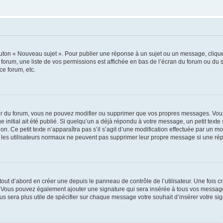
outon « Nouveau sujet ». Pour publier une réponse à un sujet ou un message, cliqu
 forum, une liste de vos permissions est affichée en bas de l’écran du forum ou du
ce forum, etc.
r du forum, vous ne pouvez modifier ou supprimer que vos propres messages. Vou
 initial ait été publié. Si quelqu’un a déjà répondu à votre message, un petit text
ion. Ce petit texte n’apparaîtra pas s’il s’agit d’une modification effectuée par un 
ue les utilisateurs normaux ne peuvent pas supprimer leur propre message si une ré
ut d’abord en créer une depuis le panneau de contrôle de l’utilisateur. Une fois c
ure. Vous pouvez également ajouter une signature qui sera insérée à tous vos mess
 vous sera plus utile de spécifier sur chaque message votre souhait d’insérer votre si