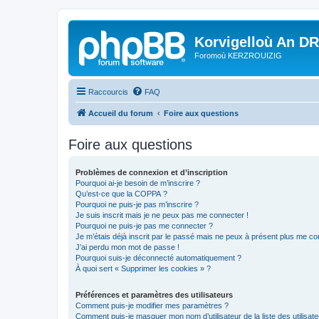
Korvigelloù An D
Foromoù KERZROUIZIG
Raccourcis
FAQ
Accueil du forum
Foire aux questions
Foire aux questions
Problèmes de connexion et d’inscription
Pourquoi ai-je besoin de m’inscrire ?
Qu’est-ce que la COPPA ?
Pourquoi ne puis-je pas m’inscrire ?
Je suis inscrit mais je ne peux pas me connecter !
Pourquoi ne puis-je pas me connecter ?
Je m’étais déjà inscrit par le passé mais ne peux à présent plus me co
J’ai perdu mon mot de passe !
Pourquoi suis-je déconnecté automatiquement ?
À quoi sert « Supprimer les cookies » ?
Préférences et paramètres des utilisateurs
Comment puis-je modifier mes paramètres ?
Comment puis-je masquer mon nom d’utilisateur de la liste des utilisate