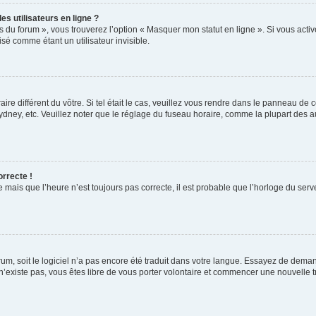
s utilisateurs en ligne ?
s du forum », vous trouverez l’option « Masquer mon statut en ligne ». Si vous activ
é comme étant un utilisateur invisible.
aire différent du vôtre. Si tel était le cas, veuillez vous rendre dans le panneau de co
ey, etc. Veuillez noter que le réglage du fuseau horaire, comme la plupart des autr
orrecte !
 mais que l’heure n’est toujours pas correcte, il est probable que l’horloge du serve
orum, soit le logiciel n’a pas encore été traduit dans votre langue. Essayez de deman
 n’existe pas, vous êtes libre de vous porter volontaire et commencer une nouvelle t