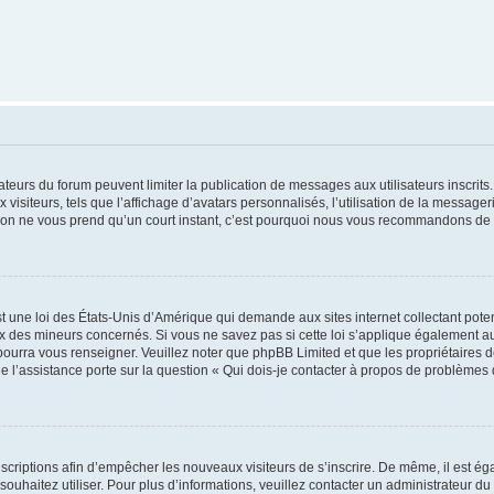
trateurs du forum peuvent limiter la publication de messages aux utilisateurs inscri
visiteurs, tels que l’affichage d’avatars personnalisés, l’utilisation de la messager
ription ne vous prend qu’un court instant, c’est pourquoi nous vous recommandons de l
t une loi des États-Unis d’Amérique qui demande aux sites internet collectant pot
 des mineurs concernés. Si vous ne savez pas si cette loi s’applique également au
 pourra vous renseigner. Veuillez noter que phpBB Limited et que les propriétaires
ue l’assistance porte sur la question « Qui dois-je contacter à propos de problèmes 
inscriptions afin d’empêcher les nouveaux visiteurs de s’inscrire. De même, il est é
s souhaitez utiliser. Pour plus d’informations, veuillez contacter un administrateur du