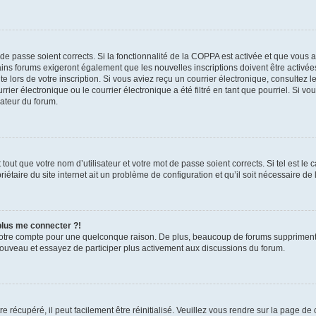
t de passe soient corrects. Si la fonctionnalité de la COPPA est activée et que vous 
ains forums exigeront également que les nouvelles inscriptions doivent être activée
te lors de votre inscription. Si vous aviez reçu un courrier électronique, consultez l
r électronique ou le courrier électronique a été filtré en tant que pourriel. Si vo
rateur du forum.
out que votre nom d’utilisateur et votre mot de passe soient corrects. Si tel est le
iétaire du site internet ait un problème de configuration et qu’il soit nécessaire de l
 plus me connecter ?!
votre compte pour une quelconque raison. De plus, beaucoup de forums suppriment pér
 nouveau et essayez de participer plus activement aux discussions du forum.
 récupéré, il peut facilement être réinitialisé. Veuillez vous rendre sur la page de