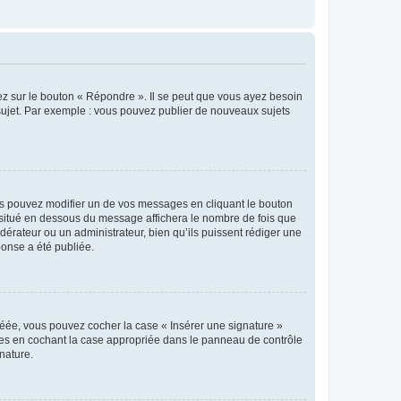
ez sur le bouton « Répondre ». Il se peut que vous ayez besoin
 sujet. Par exemple : vous pouvez publier de nouveaux sujets
s pouvez modifier un de vos messages en cliquant le bouton
e situé en dessous du message affichera le nombre de fois que
modérateur ou un administrateur, bien qu’ils puissent rédiger une
ponse a été publiée.
réée, vous pouvez cocher la case « Insérer une signature »
ages en cochant la case appropriée dans le panneau de contrôle
gnature.