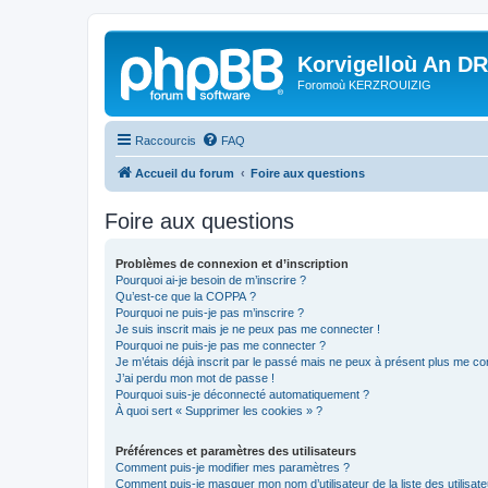
Korvigelloù An D
Foromoù KERZROUIZIG
Raccourcis
FAQ
Accueil du forum
Foire aux questions
Foire aux questions
Problèmes de connexion et d’inscription
Pourquoi ai-je besoin de m’inscrire ?
Qu’est-ce que la COPPA ?
Pourquoi ne puis-je pas m’inscrire ?
Je suis inscrit mais je ne peux pas me connecter !
Pourquoi ne puis-je pas me connecter ?
Je m’étais déjà inscrit par le passé mais ne peux à présent plus me co
J’ai perdu mon mot de passe !
Pourquoi suis-je déconnecté automatiquement ?
À quoi sert « Supprimer les cookies » ?
Préférences et paramètres des utilisateurs
Comment puis-je modifier mes paramètres ?
Comment puis-je masquer mon nom d’utilisateur de la liste des utilisate