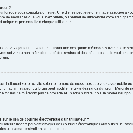
ateur ?
ur lorsque vous consultez un sujet. Une d’elles peut être une image associée à vo
mbre de messages que vous avez publié, ou permet de différencier votre statut parti
 unique et personnelle à chaque utilisateur.
ous pouvez ajouter un avatar en utilisant une des quatre méthodes suivantes : le serv
ent activer ou non la fonctionnalité des avatars et des méthodes qu’ils veuillent ren
forum.
ur, indiquent votre activité selon le nombre de messages que vous avez publié ou id
eul un administrateur du forum peut modifier le texte des rangs du forum. Merci de 
de forums ne toléreront pas ce procédé et un administrateur ou un modérateur pou
ur le lien de courrier électronique d’un utilisateur ?
s utilisateurs inscrits peuvent envoyer des courriers électroniques aux autres utili
es utilisateurs malveillants ou des robots.