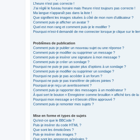
L’heure n’est pas correcte !
J’ai réglé le fuseau horaire mais l’heure n’est toujours pas correcte !
Ma langue n’apparaît pas dans la liste !
Que signifient les images situées à côté de mon nom d’utilisateur ?
Comment puis-je afficher un avatar ?
Quel est mon rang et comment puis-je le modifier ?
Pourquoi m’est-il demandé de me connecter lorsque je clique sur le lien 
Problèmes de publication
Comment puis-je publier un nouveau sujet ou une réponse ?
Comment puis-je modifier ou supprimer un message ?
Comment puis-je insérer une signature à mon message ?
Comment puis-je créer un sondage ?
Pourquoi ne puis-je pas ajouter plus d’options à un sondage ?
Comment puis-je modifier ou supprimer un sondage ?
Pourquoi ne puis-je pas accéder à un forum ?
Pourquoi ne puis-je pas transférer de pièces jointes ?
Pourquoi ai-je reçu un avertissement ?
Comment puis-je rapporter des messages à un modérateur ?
À quoi sert le bouton « Enregistrer comme brouillon » affiché lors de la 
Pourquoi mon message a-t-il besoin d’être approuvé ?
Comment puis-je remonter mes sujets ?
Mise en forme et types de sujets
Qu’est-ce que le BBCode ?
Puis-je insérer du code HTML ?
Que sont les émoticônes ?
Puis-je insérer des images ?
Que sont les annonces générales ?