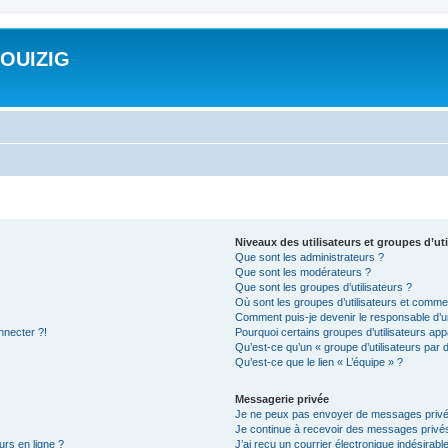
ROUIZIG
Niveaux des utilisateurs et groupes d’uti
Que sont les administrateurs ?
Que sont les modérateurs ?
Que sont les groupes d’utilisateurs ?
Où sont les groupes d’utilisateurs et commen
Comment puis-je devenir le responsable d’un
nnecter ?!
Pourquoi certains groupes d’utilisateurs app
Qu’est-ce qu’un « groupe d’utilisateurs par 
Qu’est-ce que le lien « L’équipe » ?
Messagerie privée
Je ne peux pas envoyer de messages privé
Je continue à recevoir des messages privés 
urs en ligne ?
J’ai reçu un courrier électronique indésirabl