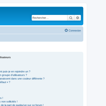
Rechercher
Recherche avancé
Connexion
lisateurs
t puis-je en rejoindre un ?
 groupe d’utilisateurs ?
araissent dans une couleur différente ?
défaut » ?
s !
non sollicités !
e de la part de quelqu’un sur ce forum !