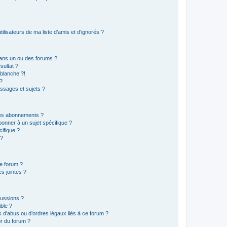
lisateurs de ma liste d’amis et d’ignorés ?
ans un ou des forums ?
sultat ?
blanche ?!
?
ssages et sujets ?
t les abonnements ?
onner à un sujet spécifique ?
ifique ?
 ?
ce forum ?
s jointes ?
cussions ?
ible ?
 d’abus ou d’ordres légaux liés à ce forum ?
r du forum ?