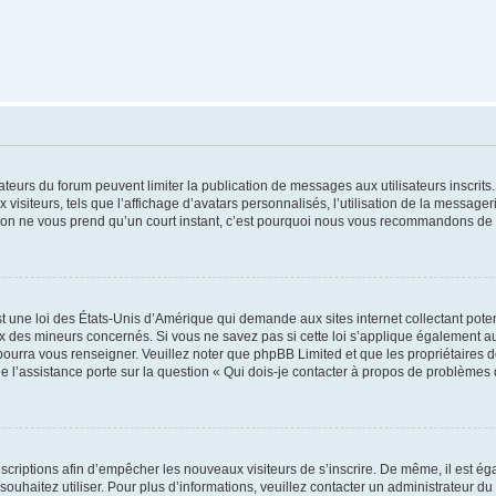
trateurs du forum peuvent limiter la publication de messages aux utilisateurs inscri
visiteurs, tels que l’affichage d’avatars personnalisés, l’utilisation de la messager
ription ne vous prend qu’un court instant, c’est pourquoi nous vous recommandons de l
t une loi des États-Unis d’Amérique qui demande aux sites internet collectant pot
 des mineurs concernés. Si vous ne savez pas si cette loi s’applique également au
 pourra vous renseigner. Veuillez noter que phpBB Limited et que les propriétaires
ue l’assistance porte sur la question « Qui dois-je contacter à propos de problèmes 
inscriptions afin d’empêcher les nouveaux visiteurs de s’inscrire. De même, il est é
s souhaitez utiliser. Pour plus d’informations, veuillez contacter un administrateur du