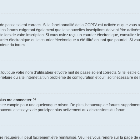
t de passe soient corrects. Si la fonctionnalité de la COPPA est activée et que vous 
ains forums exigeront également que les nouvelles inscriptions doivent être activée
te lors de votre inscription. Si vous aviez reçu un courrier électronique, consultez l
r électronique ou le courrier électronique a été filtré en tant que pourriel. Si vo
rateur du forum.
out que votre nom d’utilisateur et votre mot de passe soient corrects. Si tel est le
iétaire du site internet ait un problème de configuration et qu’il soit nécessaire de l
 plus me connecter ?!
votre compte pour une quelconque raison. De plus, beaucoup de forums suppriment pér
 nouveau et essayez de participer plus activement aux discussions du forum.
 récupéré, il peut facilement être réinitialisé. Veuillez vous rendre sur la page de