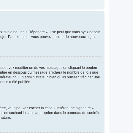
ez sur le bouton « Répondre ». Il se peut que vous ayez besoin
 sujet. Par exemple : vous pouvez publier de nouveaux sujets
s pouvez modifier un de vos messages en cliquant le bouton
e situé en dessous du message affichera le nombre de fois que
modérateur ou un administrateur, bien qu’ils puissent rédiger une
ponse a été publiée.
réée, vous pouvez cocher la case « Insérer une signature »
ages en cochant la case appropriée dans le panneau de contrôle
gnature.