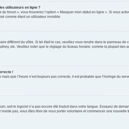
s utilisateurs en ligne ?
s du forum », vous trouverez l’option « Masquer mon statut en ligne ». Si vous activ
é comme étant un utilisateur invisible.
aire différent du vôtre. Si tel était le cas, veuillez vous rendre dans le panneau de co
ey, etc. Veuillez noter que le réglage du fuseau horaire, comme la plupart des autr
orrecte !
 mais que l’heure n’est toujours pas correcte, il est probable que l’horloge du serve
orum, soit le logiciel n’a pas encore été traduit dans votre langue. Essayez de deman
 n’existe pas, vous êtes libre de vous porter volontaire et commencer une nouvelle t