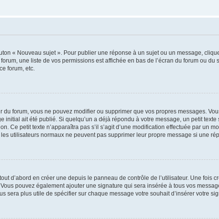
outon « Nouveau sujet ». Pour publier une réponse à un sujet ou un message, cliqu
 forum, une liste de vos permissions est affichée en bas de l’écran du forum ou du
ce forum, etc.
r du forum, vous ne pouvez modifier ou supprimer que vos propres messages. Vou
 initial ait été publié. Si quelqu’un a déjà répondu à votre message, un petit text
ion. Ce petit texte n’apparaîtra pas s’il s’agit d’une modification effectuée par un 
ue les utilisateurs normaux ne peuvent pas supprimer leur propre message si une ré
ut d’abord en créer une depuis le panneau de contrôle de l’utilisateur. Une fois c
ure. Vous pouvez également ajouter une signature qui sera insérée à tous vos mess
 vous sera plus utile de spécifier sur chaque message votre souhait d’insérer votre si