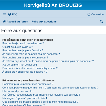
Korvigelloù An DROUIZIG
FAQ
Connexion
R
Accueil du forum
Foire aux questions
e
Foire aux questions
c
h
Problèmes de connexion et d’inscription
Pourquoi ai-je besoin de m’inscrire ?
e
Qu’est-ce que la COPPA ?
r
Pourquoi ne puis-je pas m’inscrire ?
Je suis inscrit mais je ne peux pas me connecter !
c
Pourquoi ne puis-je pas me connecter ?
Je m’étais déjà inscrit par le passé mais ne peux à présent plus me connecter ?!
h
J’ai perdu mon mot de passe !
e
Pourquoi suis-je déconnecté automatiquement ?
À quoi sert « Supprimer les cookies » ?
r
Préférences et paramètres des utilisateurs
Comment puis-je modifier mes paramètres ?
Comment puis-je masquer mon nom d’utilisateur de la liste des utilisateurs en ligne ?
L’heure n’est pas correcte !
J’ai réglé le fuseau horaire mais l’heure n’est toujours pas correcte !
Ma langue n’apparaît pas dans la liste !
Que signifient les images situées à côté de mon nom d’utilisateur ?
Comment puis-je afficher un avatar ?