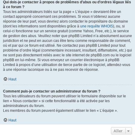
Qui dois-je contacter à propos de problèmes d’abus ou d’ordres légaux liés
à ce forum ?
Tous les administrateurs listés sur la page « L’équipe » devraient être un
contact approprié concernant ces problèmes. Si vous n’obtenez aucune
réponse de leur part, vous devriez alors contacter le propriétaire du domaine
(dont les informations sont disponibles grâce à
une requête WHOIS
), ou, si
celui-ci fonctionne sur un service gratuit (comme Yahoo, Free, etc.), le service
de gestion des abus. Veuillez noter que phpBB Limited n’a absolument aucune
juridiction et ne peut en aucun cas être tenu comme responsable de comment,
où et par qui ce forum est utilisé. Ne contactez pas phpBB Limited pour tout
problème d’ordre légal (commentaire incessant, insultant, diffamatoire, etc.) qui
ne sont pas directement reliés avec le site internet de phpBB.com ou le logiciel
phpBB en lui-même. Si vous envoyez un courrier électronique à phpBB
Limited à propos d’une utilisation de tierce partie de ce logiciel, attendez-vous
à une réponse laconique ou à ne pas recevoir de réponse.
Haut
Comment puis-je contacter un administrateur du forum ?
Tous les utilisateurs du forum peuvent utiliser le formulaire disponible sur le
lien « Nous contacter » si cette fonctionnalité a été activée par les
administrateurs du forum.
Les membres du forum peuvent également utiliser le lien « L’équipe ».
Haut
Aller