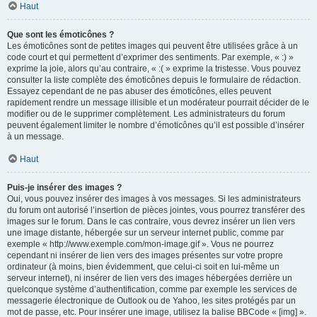
Haut
Que sont les émoticônes ?
Les émoticônes sont de petites images qui peuvent être utilisées grâce à un
code court et qui permettent d’exprimer des sentiments. Par exemple, « :) »
exprime la joie, alors qu’au contraire, « :( » exprime la tristesse. Vous pouvez
consulter la liste complète des émoticônes depuis le formulaire de rédaction.
Essayez cependant de ne pas abuser des émoticônes, elles peuvent
rapidement rendre un message illisible et un modérateur pourrait décider de le
modifier ou de le supprimer complètement. Les administrateurs du forum
peuvent également limiter le nombre d’émoticônes qu’il est possible d’insérer
à un message.
Haut
Puis-je insérer des images ?
Oui, vous pouvez insérer des images à vos messages. Si les administrateurs
du forum ont autorisé l’insertion de pièces jointes, vous pourrez transférer des
images sur le forum. Dans le cas contraire, vous devrez insérer un lien vers
une image distante, hébergée sur un serveur internet public, comme par
exemple « http://www.exemple.com/mon-image.gif ». Vous ne pourrez
cependant ni insérer de lien vers des images présentes sur votre propre
ordinateur (à moins, bien évidemment, que celui-ci soit en lui-même un
serveur internet), ni insérer de lien vers des images hébergées derrière un
quelconque système d’authentification, comme par exemple les services de
messagerie électronique de Outlook ou de Yahoo, les sites protégés par un
mot de passe, etc. Pour insérer une image, utilisez la balise BBCode « [img] ».