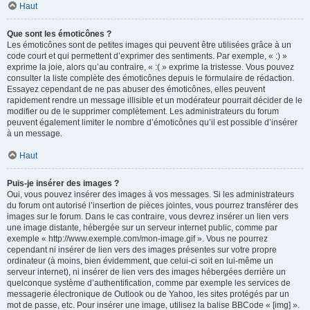
Haut
Que sont les émoticônes ?
Les émoticônes sont de petites images qui peuvent être utilisées grâce à un
code court et qui permettent d’exprimer des sentiments. Par exemple, « :) »
exprime la joie, alors qu’au contraire, « :( » exprime la tristesse. Vous pouvez
consulter la liste complète des émoticônes depuis le formulaire de rédaction.
Essayez cependant de ne pas abuser des émoticônes, elles peuvent
rapidement rendre un message illisible et un modérateur pourrait décider de le
modifier ou de le supprimer complètement. Les administrateurs du forum
peuvent également limiter le nombre d’émoticônes qu’il est possible d’insérer
à un message.
Haut
Puis-je insérer des images ?
Oui, vous pouvez insérer des images à vos messages. Si les administrateurs
du forum ont autorisé l’insertion de pièces jointes, vous pourrez transférer des
images sur le forum. Dans le cas contraire, vous devrez insérer un lien vers
une image distante, hébergée sur un serveur internet public, comme par
exemple « http://www.exemple.com/mon-image.gif ». Vous ne pourrez
cependant ni insérer de lien vers des images présentes sur votre propre
ordinateur (à moins, bien évidemment, que celui-ci soit en lui-même un
serveur internet), ni insérer de lien vers des images hébergées derrière un
quelconque système d’authentification, comme par exemple les services de
messagerie électronique de Outlook ou de Yahoo, les sites protégés par un
mot de passe, etc. Pour insérer une image, utilisez la balise BBCode « [img] ».