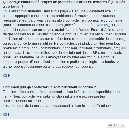
Qui dois-je contacter à propos de problèmes d’abus ou d’ordres légaux liés
à ce forum ?
Tous les administrateurs listés sur la page « L’équipe » devraient être un
contact approprié concernant ces problèmes. Si vous n’obtenez aucune
réponse de leur part, vous devriez alors contacter le propriétaire du domaine
(dont les informations sont disponibles grâce à
une requête WHOIS
), ou, si
celui-ci fonctionne sur un service gratuit (comme Yahoo, Free, etc.), le service
de gestion des abus. Veuillez noter que phpBB Limited n’a absolument aucune
juridiction et ne peut en aucun cas être tenu comme responsable de comment,
où et par qui ce forum est utilisé. Ne contactez pas phpBB Limited pour tout
problème d’ordre légal (commentaire incessant, insultant, diffamatoire, etc.) qui
ne sont pas directement reliés avec le site internet de phpBB.com ou le logiciel
phpBB en lui-même. Si vous envoyez un courrier électronique à phpBB
Limited à propos d’une utilisation de tierce partie de ce logiciel, attendez-vous
à une réponse laconique ou à ne pas recevoir de réponse.
Haut
Comment puis-je contacter un administrateur du forum ?
Tous les utilisateurs du forum peuvent utiliser le formulaire disponible sur le
lien « Nous contacter » si cette fonctionnalité a été activée par les
administrateurs du forum.
Les membres du forum peuvent également utiliser le lien « L’équipe ».
Haut
Aller