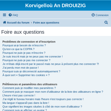
Korvigelloù An DROUIZIG
FAQ
Connexion
R
Accueil du forum
Foire aux questions
e
Foire aux questions
c
h
Problèmes de connexion et d’inscription
Pourquoi ai-je besoin de m’inscrire ?
e
Qu’est-ce que la COPPA ?
r
Pourquoi ne puis-je pas m’inscrire ?
Je suis inscrit mais je ne peux pas me connecter !
c
Pourquoi ne puis-je pas me connecter ?
Je m’étais déjà inscrit par le passé mais ne peux à présent plus me connecter ?!
h
J’ai perdu mon mot de passe !
e
Pourquoi suis-je déconnecté automatiquement ?
À quoi sert « Supprimer les cookies » ?
r
Préférences et paramètres des utilisateurs
Comment puis-je modifier mes paramètres ?
Comment puis-je masquer mon nom d’utilisateur de la liste des utilisateurs en ligne ?
L’heure n’est pas correcte !
J’ai réglé le fuseau horaire mais l’heure n’est toujours pas correcte !
Ma langue n’apparaît pas dans la liste !
Que signifient les images situées à côté de mon nom d’utilisateur ?
Comment puis-je afficher un avatar ?